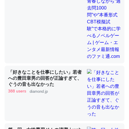
昆虫ってカルシウム少ないのか。知らんかった。調べたら
コオロギのカルシウム分はエビの600分の1程度。
─ニュース :: 【研究発表】昆虫学の大問題＝「昆虫はなぜ海にいな
いのか」に関する新仮説
「好きなことを仕事にしたい」若者
論文では「淡水はカルシウムも酸素も不足してて両方に不
への豊田章男の回答が正論すぎて、
利だから両方が拮抗してるのでは」とあって面白い。海に
ぐうの音も出なかった
388 users
いる鋏角類（カブトガニ・ウミグモ）はカルシウムを使わ
diamond.jp
ずキチンを強化してる筈だが、酵素が違うのか？
─ニュース :: 【研究発表】昆虫学の大問題＝「昆虫はなぜ海にいな
いのか」に関する新仮説