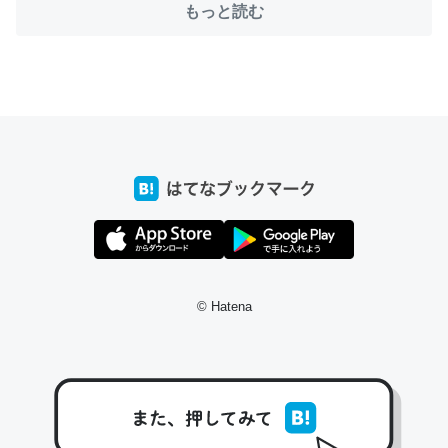
もっと読む
ちょうど同じ理由でEcho Show 8を設定中でした。Prime
とかSpotifyを支払う孝行もできる。一生で親と会える残
り時間を日数にすると1週間とかの人が多いそうだけど、
それを実質100倍以上に伸ばす効果があるはず……
─たまにLINEするくらいだった遠方の父67歳と僕。ITツール導入で
コミュニケーションが劇的に変化した｜tayorini by LIFULL介護
© Hatena
私も3年前ぐらいに祖母の家に設置した。ポケットWifiみ
たいなのでネット環境作ったけどAlexaしか使わないので
回線代ほとんどかからないですよ。参考：
https://toyoshi.hatenablog.com/entry/2019/05/15/1805
34