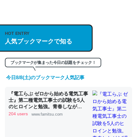
何気にChatGPTの仕組み、特に「トークン」について解
説してる記事が少ないので貴重な良記事。/続編来た
https://isobe324649.hatenablog.com/entry/2023/03/27
HOT ENTRY
/064121
人気ブックマークで知る
─GPTの仕組みと限界についての考察（１） - conceptualization
ブックマークが集まった今日の話題をチェック！
今日8/8(土)のブックマーク人気記事
これは良記事。32768トークンだと英語小説100ページ分
『電工らぶ ゼロから始める電気工事
くらい。小説でいう「ずっと前の伏線」は回収されないけ
士』第二種電気工事士の試験を5人
ど、短期記憶というには多い分量。進化すればするほど分
のヒロインと勉強。青春しなが
かりやすく強くなりそう
ら“過去問1000問”や“本番形式CBT
204 users
www.famitsu.com
模擬試験”で本格的に学べるノベル
─GPTの仕組みと限界についての考察（１） - conceptualization
ゲーム | ゲーム・エンタメ最新情報
のファミ通.com