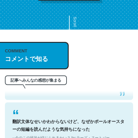
Scroll
COMMENT
これは名文。彼はとてもクレバーなんだろうなと凄く思
コメントで知る
う。英語少しでも読める人は原文もお勧め。自分はこの流
れ好き。Let’s Fucking Go. Then Covid hit. Shit.
─今のこの状況が信じられるかい？ by ラーズ・ヌートバー
記事へみんなの感想が集まる
翻訳文体なせいかわからないけど、なぜかポールオースタ
ーの短編を読んだような気持ちになった
─今のこの状況が信じられるかい？ by ラーズ・ヌートバー