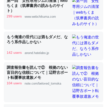
第一回 女性専用ジムの清潔｜web
ちくま（筑摩書房の読みものサイ
ト）
これを元に考えるとカルシウムを大量に使う脊椎動物と貝
299 users
www.webchikuma.com
類は苦労してるんだな…。腹足類だと殻を無くしてナメク
ジになったり努力してるし。
─ニュース :: 【研究発表】昆虫学の大問題＝「昆虫はなぜ海にいな
もう俺達の世代には酒もダメだ、な
いのか」に関する新仮説
ろう系作品しかない
142 users
anond.hatelabo.jp
調査報告書を読んで② 根拠のない
ウチもEchoを実家に置いて４年。でたまに覗いてる。ぼ
盲目的な信頼について｜辺野古ボー
ちぼちRingも置こうかと画策中。あと、Googleマップで
ト転覆事故遺族メモ
位置情報を共有してる。電池残量や充電中かが分かるので
104 users
note.com/beloved_tomoka
これ見て生きてるなって分かる。
─たまにLINEするくらいだった遠方の父67歳と僕。ITツール導入で
コミュニケーションが劇的に変化した｜tayorini by LIFULL介護