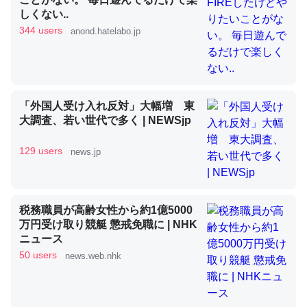
しくない..
344 users
anond.hatelabo.jp
昆虫ってカルシウム少ないのか。知らんかった。調べたら
コオロギのカルシウム分はエビの600分の1程度。
─ニュース :: 【研究発表】昆虫学の大問題＝「昆虫はなぜ海にいな
いのか」に関する新仮説
「外国人受け入れ反対」大幅増 東
大調査、若い世代で多く | NEWSjp
129 users
news.jp
論文では「淡水はカルシウムも酸素も不足してて両方に不
利だから両方が拮抗してるのでは」とあって面白い。海に
税務職員が高齢女性から約1億5000
いる鋏角類（カブトガニ・ウミグモ）はカルシウムを使わ
万円受け取り競艇 懲戒免職に | NHK
ずキチンを強化してる筈だが、酵素が違うのか？
ニュース
─ニュース :: 【研究発表】昆虫学の大問題＝「昆虫はなぜ海にいな
50 users
news.web.nhk
いのか」に関する新仮説