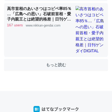
高市首相のあいさつはコピペ率85％
…「広島への思い」石破前首相・愛
これを元に考えるとカルシウムを大量に使う脊椎動物と貝
子内親王とは絶望的格差｜日刊ゲン
類は苦労してるんだな…。腹足類だと殻を無くしてナメク
ダイDIGITAL
167 users
www.nikkan-gendai.com
ジになったり努力してるし。
─ニュース :: 【研究発表】昆虫学の大問題＝「昆虫はなぜ海にいな
いのか」に関する新仮説
もっと読む
ウチもEchoを実家に置いて４年。でたまに覗いてる。ぼ
ちぼちRingも置こうかと画策中。あと、Googleマップで
位置情報を共有してる。電池残量や充電中かが分かるので
これ見て生きてるなって分かる。
─たまにLINEするくらいだった遠方の父67歳と僕。ITツール導入で
コミュニケーションが劇的に変化した｜tayorini by LIFULL介護