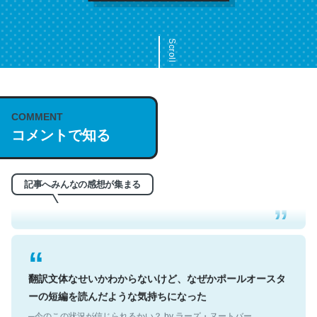
Scroll
COMMENT
これは名文。彼はとてもクレバーなんだろうなと凄く思
コメントで知る
う。英語少しでも読める人は原文もお勧め。自分はこの流
れ好き。Let’s Fucking Go. Then Covid hit. Shit.
─今のこの状況が信じられるかい？ by ラーズ・ヌートバー
記事へみんなの感想が集まる
翻訳文体なせいかわからないけど、なぜかポールオースタ
ーの短編を読んだような気持ちになった
─今のこの状況が信じられるかい？ by ラーズ・ヌートバー