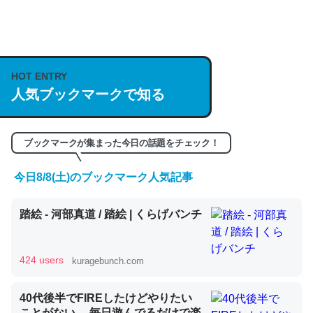
何気にChatGPTの仕組み、特に「トークン」について解
説してる記事が少ないので貴重な良記事。/続編来た
https://isobe324649.hatenablog.com/entry/2023/03/27
HOT ENTRY
/064121
人気ブックマークで知る
─GPTの仕組みと限界についての考察（１） - conceptualization
ブックマークが集まった今日の話題をチェック！
今日8/8(土)のブックマーク人気記事
これは良記事。32768トークンだと英語小説100ページ分
踏絵 - 河部真道 / 踏絵 | くらげバンチ
くらい。小説でいう「ずっと前の伏線」は回収されないけ
ど、短期記憶というには多い分量。進化すればするほど分
かりやすく強くなりそう
424 users
kuragebunch.com
─GPTの仕組みと限界についての考察（１） - conceptualization
40代後半でFIREしたけどやりたい
ことがない。 毎日遊んでるだけで楽