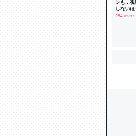
ンも…視
しないほ
284 users
ウチもE
中。あと
れ見て生
─たまにL
た｜tayori
ちょうど同
きる。一
を実質1
─たまにL
た｜tayori