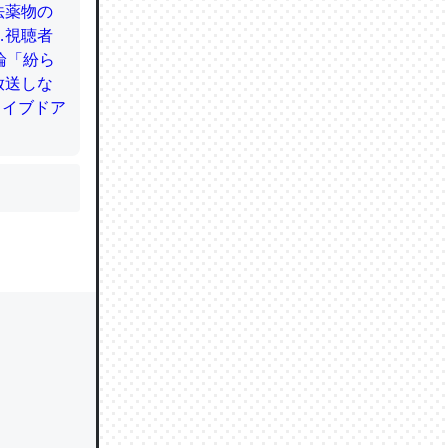
かと画策
るのでこ
的に変化し
う孝行もで
ど、それ
的に変化し