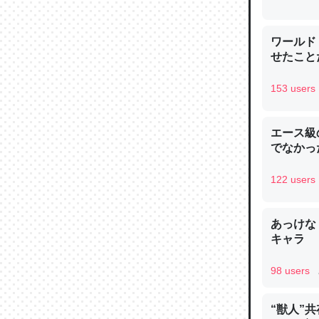
─ニュース
ワールド
せたこと
153 users
論文では
は」とあ
エース級
チンを強
でなかっ
─ニュース
122 users
あっけな
キャラ
これを元
類だと殻
98 users
─ニュース
“獣人”