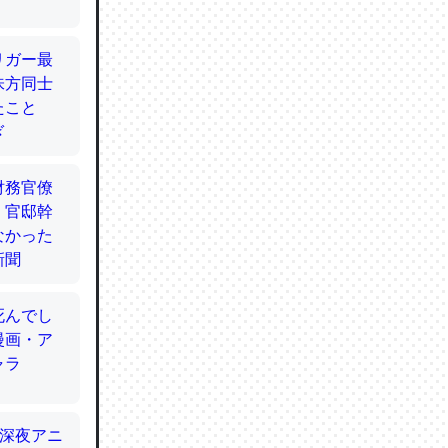
てるので
使わずキ
…。腹足