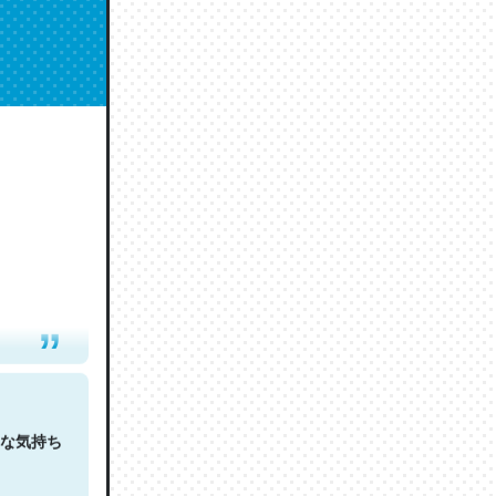
人は原文
な気持ち