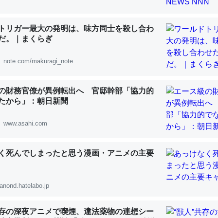
 :: 【研究発表】昆虫学の大問題＝「昆虫はなぜ海にいないのか」に関する新仮説
トリガー最大の発明は、味方同士を殺し合わ
だ。｜まくらぎ
note.com/makuragi_note
「淡水はカルシウムも酸素も不足してて両方に不利だから両方が拮抗し
って面白い。海にいる鋏角類（カブトガニ・ウミグモ）はカルシウムを
の財務官僚が異例転出へ 官邸幹部「協力的
化してる筈だが、酵素が違うのか？
たから」：朝日新聞
 :: 【研究発表】昆虫学の大問題＝「昆虫はなぜ海にいないのか」に関する新仮説
www.asahi.com
く死んでしまったと思う漫画・アニメの主要
に考えるとカルシウムを大量に使う脊椎動物と貝類は苦労してるんだな
を無くしてナメクジになったり努力してるし。
anond.hatelabo.jp
 :: 【研究発表】昆虫学の大問題＝「昆虫はなぜ海にいないのか」に関する新仮説
共存の深夜アニメで喫煙、違法薬物の連想シー