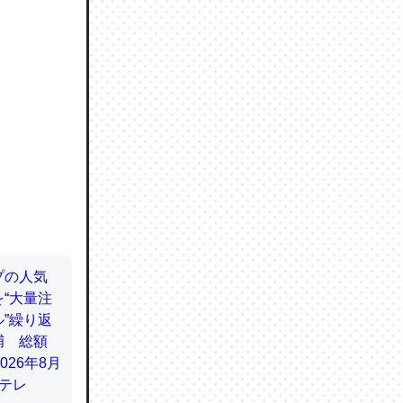
ので貴重
064121
ずっと前
ど分かり
分はエビ