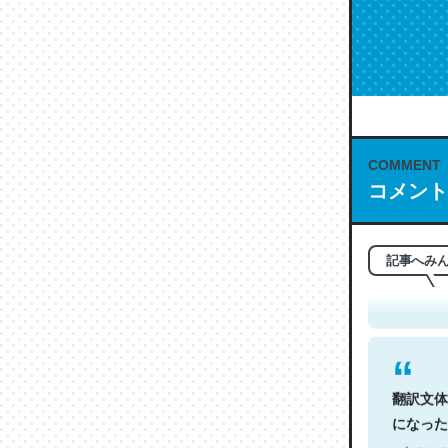
COMMENT
コメント
これは名
もお勧め。自
─今のこの
記事へみ
翻訳文体
になった
─今のこの