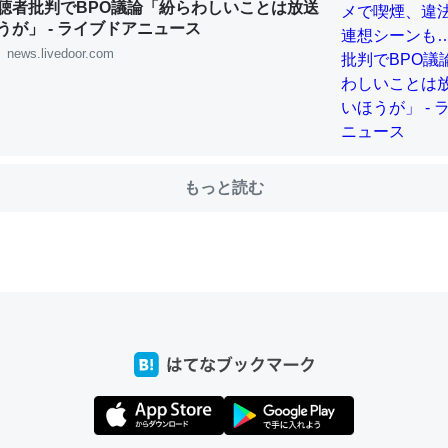
聴者批判でBPO議論「紛らわしいことは放送
うが」 - ライブドアニュース
news.livedoor.com
choを実家に置いて４年。でたまに覗いてる。ぼちぼちRingも置こう
、Googleマップで位置情報を共有してる。電池残量や充電中かが分か
きてるなって分かる。
INEするくらいだった遠方の父67歳と僕。ITツール導入でコミュニケーションが劇
ni by LIFULL介護
もっと読む
じ理由でEcho Show 8を設定中でした。PrimeとかSpotifyを支払
生で親と会える残り時間を日数にすると1週間とかの人が多いそうだけ
00倍以上に伸ばす効果があるはず……
INEするくらいだった遠方の父67歳と僕。ITツール導入でコミュニケーションが劇
ni by LIFULL介護