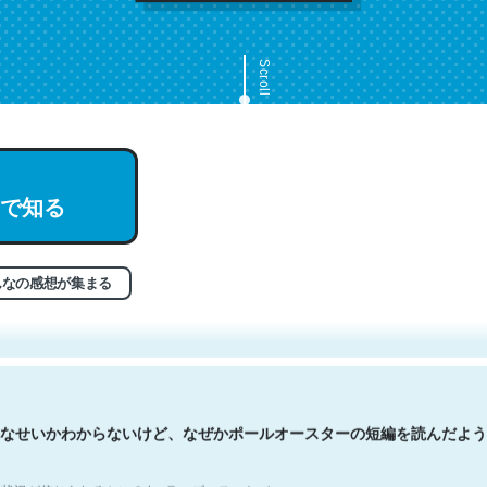
Scroll
で知る
文。彼はとてもクレバーなんだろうなと凄く思う。英語少しでも読める
分はこの流れ好き。Let’s Fucking Go. Then Covid hit. Shit.
状況が信じられるかい？ by ラーズ・ヌートバー
んなの感想が集まる
なせいかわからないけど、なぜかポールオースターの短編を読んだよう
状況が信じられるかい？ by ラーズ・ヌートバー