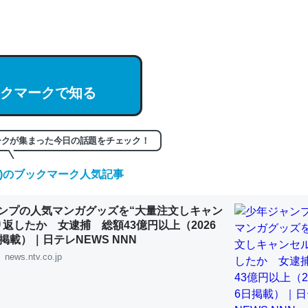
hatGPTの仕組み、特に「トークン」について解説してる記事が少ない
編来た https://isobe324649.hatenablog.com/entry/2023/03/27/
組みと限界についての考察（１） - conceptualization
クマークで知る
ークが集まった今日の話題をチェック！
記事。32768トークンだと英語小説100ページ分くらい。小説でいう「
は回収されないけど、短期記憶というには多い分量。進化すればするほ
(木)のブックマーク人気記事
くなりそう
組みと限界についての考察（１） - conceptualization
ンプの人気マンガグッズを“大量注文しキャン
り返したか 女逮捕 総額43億円以上（2026
掲載）｜日テレNEWS NNN
news.ntv.co.jp
カルシウム少ないのか。知らんかった。調べたらコオロギのカルシウム
分の1程度。