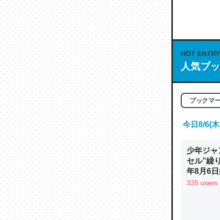
何気にC
な良記事。/続
─GPTの仕
HOT ENTRY
人気ブッ
ブックマ
これは良
の伏線」
今日8/6
やすく強
─GPTの仕
少年ジャ
セル”繰
年8月6日
325 users
昆虫って
の600