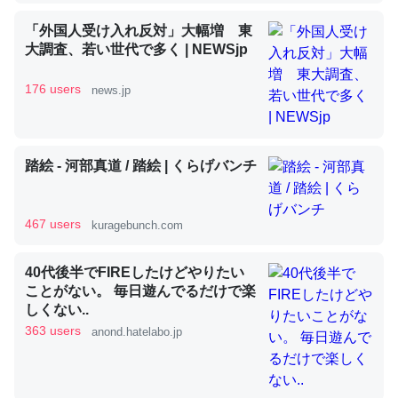
「外国人受け入れ反対」大幅増 東
大調査、若い世代で多く | NEWSjp
昆虫ってカルシウム少ないのか。知らんかった。調べたら
コオロギのカルシウム分はエビの600分の1程度。
176 users
news.jp
─ニュース :: 【研究発表】昆虫学の大問題＝「昆虫はなぜ海にいな
いのか」に関する新仮説
踏絵 - 河部真道 / 踏絵 | くらげバンチ
467 users
kuragebunch.com
論文では「淡水はカルシウムも酸素も不足してて両方に不
利だから両方が拮抗してるのでは」とあって面白い。海に
40代後半でFIREしたけどやりたい
いる鋏角類（カブトガニ・ウミグモ）はカルシウムを使わ
ことがない。 毎日遊んでるだけで楽
ずキチンを強化してる筈だが、酵素が違うのか？
しくない..
363 users
─ニュース :: 【研究発表】昆虫学の大問題＝「昆虫はなぜ海にいな
anond.hatelabo.jp
いのか」に関する新仮説