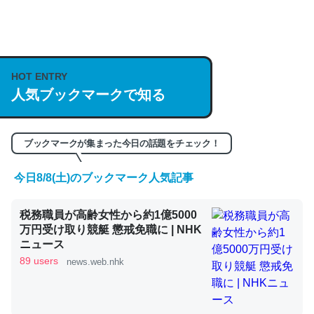
何気にChatGPTの仕組み、特に「トークン」について解
説してる記事が少ないので貴重な良記事。/続編来た
https://isobe324649.hatenablog.com/entry/2023/03/27
HOT ENTRY
人気ブックマークで知る
/064121
─GPTの仕組みと限界についての考察（１） - conceptualization
ブックマークが集まった今日の話題をチェック！
今日8/8(土)のブックマーク人気記事
これは良記事。32768トークンだと英語小説100ページ分
税務職員が高齢女性から約1億5000
くらい。小説でいう「ずっと前の伏線」は回収されないけ
万円受け取り競艇 懲戒免職に | NHK
ど、短期記憶というには多い分量。進化すればするほど分
ニュース
かりやすく強くなりそう
89 users
news.web.nhk
─GPTの仕組みと限界についての考察（１） - conceptualization