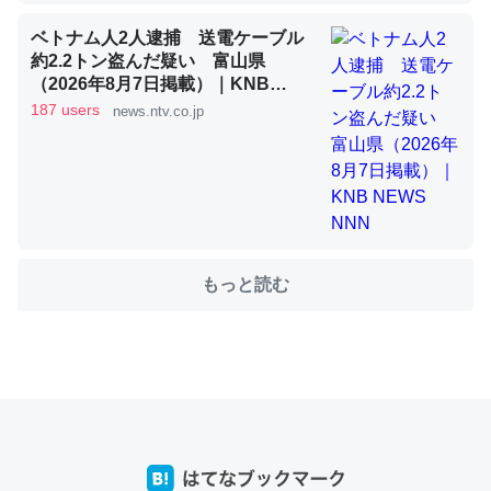
ベトナム人2人逮捕 送電ケーブル
約2.2トン盗んだ疑い 富山県
これを元に考えるとカルシウムを大量に使う脊椎動物と貝
（2026年8月7日掲載）｜KNB
類は苦労してるんだな…。腹足類だと殻を無くしてナメク
NEWS NNN
187 users
news.ntv.co.jp
ジになったり努力してるし。
─ニュース :: 【研究発表】昆虫学の大問題＝「昆虫はなぜ海にいな
いのか」に関する新仮説
もっと読む
ウチもEchoを実家に置いて４年。でたまに覗いてる。ぼ
ちぼちRingも置こうかと画策中。あと、Googleマップで
位置情報を共有してる。電池残量や充電中かが分かるので
これ見て生きてるなって分かる。
─たまにLINEするくらいだった遠方の父67歳と僕。ITツール導入で
コミュニケーションが劇的に変化した｜tayorini by LIFULL介護