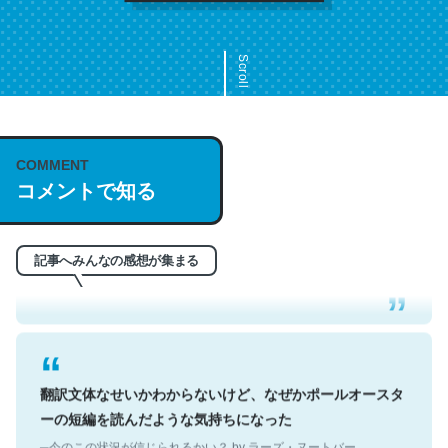
Scroll
COMMENT
これは名文。彼はとてもクレバーなんだろうなと凄く思
コメントで知る
う。英語少しでも読める人は原文もお勧め。自分はこの流
れ好き。Let’s Fucking Go. Then Covid hit. Shit.
─今のこの状況が信じられるかい？ by ラーズ・ヌートバー
記事へみんなの感想が集まる
翻訳文体なせいかわからないけど、なぜかポールオースタ
ーの短編を読んだような気持ちになった
─今のこの状況が信じられるかい？ by ラーズ・ヌートバー