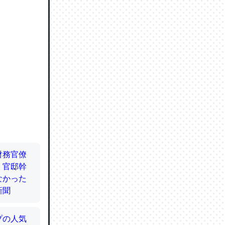
ので貴重
064121
ずっと前
ど分かり
分はエビ