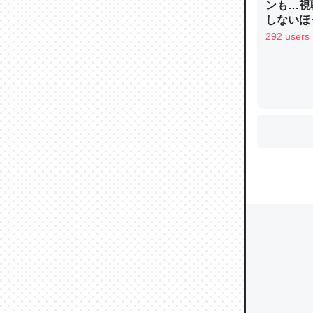
ンも…視
しないほ
292 users
ウチもE
中。あと
れ見て生
─たまにL
た｜tayori
ちょうど同
きる。一
を実質1
─たまにL
た｜tayori