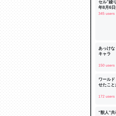
セル”繰
─ニュース
年8月6日
345 users
論文では
は」とあ
あっけな
チンを強
キャラ
─ニュース
150 users
ワールド
せたこと
これを元
類だと殻
172 users
─ニュース
“獣人”