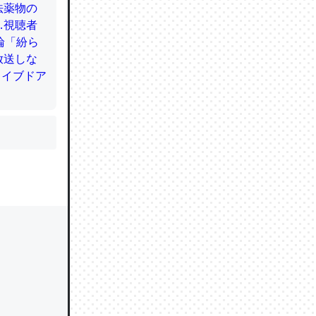
かと画策
るのでこ
的に変化し
う孝行もで
ど、それ
的に変化し