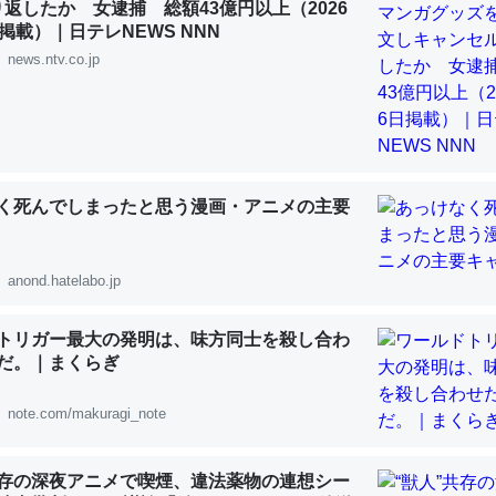
り返したか 女逮捕 総額43億円以上（2026
 :: 【研究発表】昆虫学の大問題＝「昆虫はなぜ海にいないのか」に関する新仮説
掲載）｜日テレNEWS NNN
news.ntv.co.jp
「淡水はカルシウムも酸素も不足してて両方に不利だから両方が拮抗し
って面白い。海にいる鋏角類（カブトガニ・ウミグモ）はカルシウムを
く死んでしまったと思う漫画・アニメの主要
化してる筈だが、酵素が違うのか？
 :: 【研究発表】昆虫学の大問題＝「昆虫はなぜ海にいないのか」に関する新仮説
anond.hatelabo.jp
トリガー最大の発明は、味方同士を殺し合わ
だ。｜まくらぎ
に考えるとカルシウムを大量に使う脊椎動物と貝類は苦労してるんだな
を無くしてナメクジになったり努力してるし。
note.com/makuragi_note
 :: 【研究発表】昆虫学の大問題＝「昆虫はなぜ海にいないのか」に関する新仮説
共存の深夜アニメで喫煙、違法薬物の連想シー