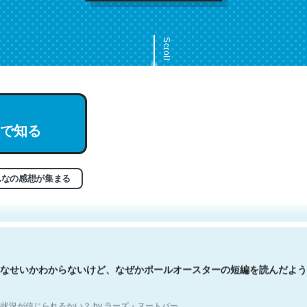
Scroll
で知る
文。彼はとてもクレバーなんだろうなと凄く思う。英語少しでも読める
分はこの流れ好き。Let’s Fucking Go. Then Covid hit. Shit.
状況が信じられるかい？ by ラーズ・ヌートバー
んなの感想が集まる
なせいかわからないけど、なぜかポールオースターの短編を読んだよう
状況が信じられるかい？ by ラーズ・ヌートバー