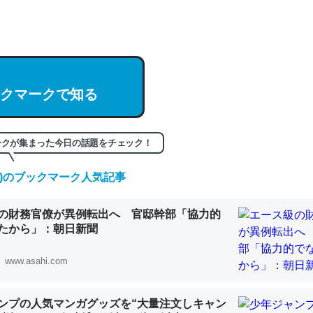
hatGPTの仕組み、特に「トークン」について解説してる記事が少ない
編来た https://isobe324649.hatenablog.com/entry/2023/03/27/
組みと限界についての考察（１） - conceptualization
クマークで知る
記事。32768トークンだと英語小説100ページ分くらい。小説でいう「
ークが集まった今日の話題をチェック！
は回収されないけど、短期記憶というには多い分量。進化すればするほ
くなりそう
(木)のブックマーク人気記事
組みと限界についての考察（１） - conceptualization
の財務官僚が異例転出へ 官邸幹部「協力的
たから」：朝日新聞
www.asahi.com
カルシウム少ないのか。知らんかった。調べたらコオロギのカルシウム
分の1程度。
ンプの人気マンガグッズを“大量注文しキャン