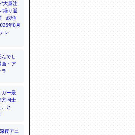
てるので
使わずキ
…。腹足