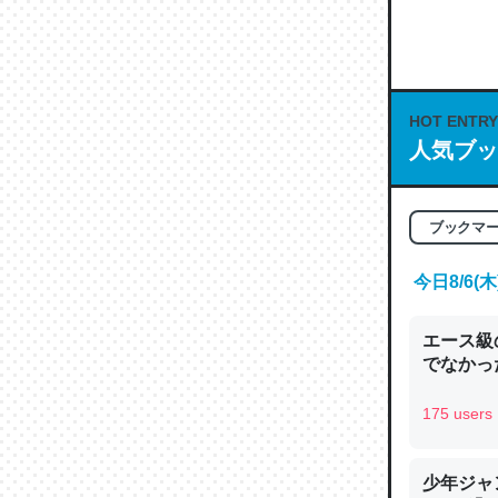
何気にC
な良記事。/続
─GPTの仕
HOT ENTRY
人気ブッ
これは良
ブックマ
の伏線」
やすく強
今日8/6
─GPTの仕
エース級
でなかっ
175 users
昆虫って
の600
少年ジャ