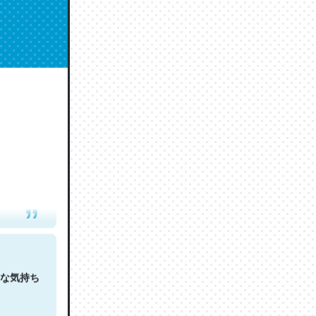
人は原文
な気持ち