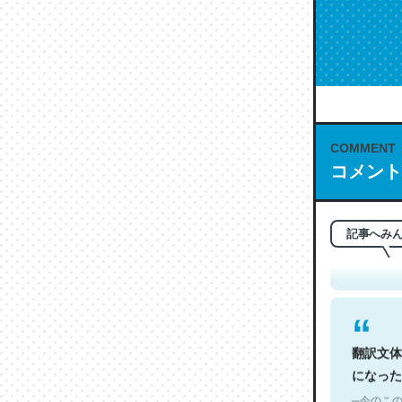
COMMENT
コメント
これは名
もお勧め。自
─今のこの
記事へみ
翻訳文体
になった
─今のこの