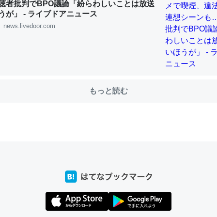
聴者批判でBPO議論「紛らわしいことは放送
うが」 - ライブドアニュース
news.livedoor.com
choを実家に置いて４年。でたまに覗いてる。ぼちぼちRingも置こう
、Googleマップで位置情報を共有してる。電池残量や充電中かが分か
きてるなって分かる。
INEするくらいだった遠方の父67歳と僕。ITツール導入でコミュニケーションが劇
ni by LIFULL介護
もっと読む
じ理由でEcho Show 8を設定中でした。PrimeとかSpotifyを支払
生で親と会える残り時間を日数にすると1週間とかの人が多いそうだけ
00倍以上に伸ばす効果があるはず……
INEするくらいだった遠方の父67歳と僕。ITツール導入でコミュニケーションが劇
ni by LIFULL介護