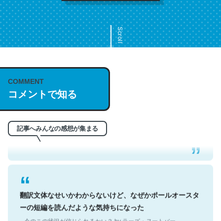
Scroll
COMMENT
これは名文。彼はとてもクレバーなんだろうなと凄く思
コメントで知る
う。英語少しでも読める人は原文もお勧め。自分はこの流
れ好き。Let’s Fucking Go. Then Covid hit. Shit.
─今のこの状況が信じられるかい？ by ラーズ・ヌートバー
記事へみんなの感想が集まる
翻訳文体なせいかわからないけど、なぜかポールオースタ
ーの短編を読んだような気持ちになった
─今のこの状況が信じられるかい？ by ラーズ・ヌートバー