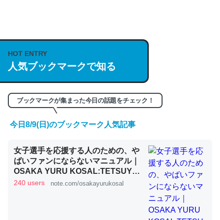
何気にChatGPTの仕組み、特に「トークン」について解
説してる記事が少ないので貴重な良記事。/続編来た
https://isobe324649.hatenablog.com/entry/2023/03/27
HOT ENTRY
人気ブックマークで知る
/064121
─GPTの仕組みと限界についての考察（１） - conceptualization
ブックマークが集まった今日の話題をチェック！
今日8/9(日)のブックマーク人気記事
これは良記事。32768トークンだと英語小説100ページ分
女子選手を応援する人のための、や
くらい。小説でいう「ずっと前の伏線」は回収されないけ
ばいファンにならないマニュアル｜
ど、短期記憶というには多い分量。進化すればするほど分
OSAKA YURU KOSAL:TETSUYA
かりやすく強くなりそう
KITAMOTO
240 users
note.com/osakayurukosal
─GPTの仕組みと限界についての考察（１） - conceptualization