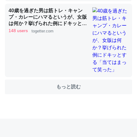
40歳を過ぎた男は筋トレ・キャン
プ・カレーにハマるというが、女版
これを元に考えるとカルシウムを大量に使う脊椎動物と貝
は何か？挙げられた例にドキッとす
類は苦労してるんだな…。腹足類だと殻を無くしてナメク
る「当てはまって笑った」
148 users
togetter.com
ジになったり努力してるし。
─ニュース :: 【研究発表】昆虫学の大問題＝「昆虫はなぜ海にいな
いのか」に関する新仮説
もっと読む
ウチもEchoを実家に置いて４年。でたまに覗いてる。ぼ
ちぼちRingも置こうかと画策中。あと、Googleマップで
位置情報を共有してる。電池残量や充電中かが分かるので
これ見て生きてるなって分かる。
─たまにLINEするくらいだった遠方の父67歳と僕。ITツール導入で
コミュニケーションが劇的に変化した｜tayorini by LIFULL介護