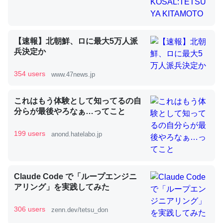
昆虫ってカルシウム少ないのか。知らんかった。調べたら
【速報】北朝鮮、ロに最大5万人派
コオロギのカルシウム分はエビの600分の1程度。
兵決定か
─ニュース :: 【研究発表】昆虫学の大問題＝「昆虫はなぜ海にいな
いのか」に関する新仮説
354 users
www.47news.jp
これはもう体験として知ってるの自
分らが最後やろなぁ…ってこと
199 users
論文では「淡水はカルシウムも酸素も不足してて両方に不
anond.hatelabo.jp
利だから両方が拮抗してるのでは」とあって面白い。海に
いる鋏角類（カブトガニ・ウミグモ）はカルシウムを使わ
ずキチンを強化してる筈だが、酵素が違うのか？
Claude Code で「ループエンジニ
─ニュース :: 【研究発表】昆虫学の大問題＝「昆虫はなぜ海にいな
アリング」を実践してみた
いのか」に関する新仮説
306 users
zenn.dev/tetsu_don