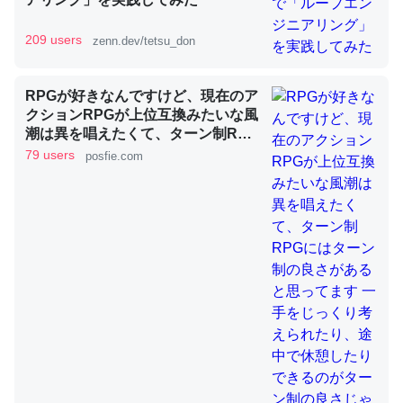
209 users
zenn.dev/tetsu_don
昆虫ってカルシウム少ないのか。知らんかった。調べたら
コオロギのカルシウム分はエビの600分の1程度。
RPGが好きなんですけど、現在のア
─ニュース :: 【研究発表】昆虫学の大問題＝「昆虫はなぜ海にいな
クションRPGが上位互換みたいな風
いのか」に関する新仮説
潮は異を唱えたくて、ターン制RPG
にはターン制の良さがあると思って
79 users
posfie.com
ます 一手をじっくり考えられたり、
途中で休憩したりできるのがターン
制の良さじゃないですか もっとター
ン制を煮詰めて欲しい→「既出だと
論文では「淡水はカルシウムも酸素も不足してて両方に不
思うがここはオクトパストラベラー
利だから両方が拮抗してるのでは」とあって面白い。海に
を推したい(´・ω・｀)」
いる鋏角類（カブトガニ・ウミグモ）はカルシウムを使わ
ずキチンを強化してる筈だが、酵素が違うのか？
─ニュース :: 【研究発表】昆虫学の大問題＝「昆虫はなぜ海にいな
いのか」に関する新仮説