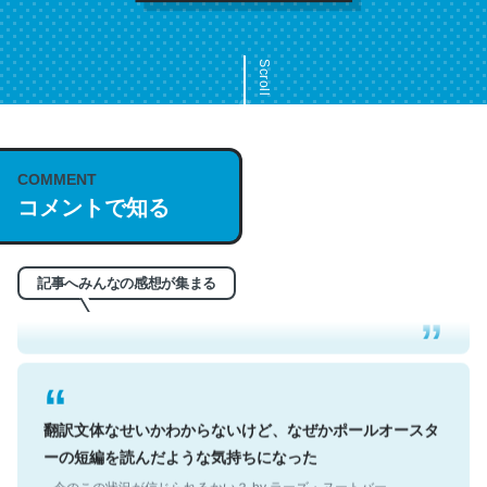
Scroll
COMMENT
これは名文。彼はとてもクレバーなんだろうなと凄く思
コメントで知る
う。英語少しでも読める人は原文もお勧め。自分はこの流
れ好き。Let’s Fucking Go. Then Covid hit. Shit.
─今のこの状況が信じられるかい？ by ラーズ・ヌートバー
記事へみんなの感想が集まる
翻訳文体なせいかわからないけど、なぜかポールオースタ
ーの短編を読んだような気持ちになった
─今のこの状況が信じられるかい？ by ラーズ・ヌートバー