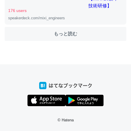
176 users
speakerdeck.com/mixi_engineers
ちょうど同じ理由でEcho Show 8を設定中でした。Prime
とかSpotifyを支払う孝行もできる。一生で親と会える残
もっと読む
り時間を日数にすると1週間とかの人が多いそうだけど、
それを実質100倍以上に伸ばす効果があるはず……
─たまにLINEするくらいだった遠方の父67歳と僕。ITツール導入で
コミュニケーションが劇的に変化した｜tayorini by LIFULL介護
私も3年前ぐらいに祖母の家に設置した。ポケットWifiみ
たいなのでネット環境作ったけどAlexaしか使わないので
回線代ほとんどかからないですよ。参考：
https://toyoshi.hatenablog.com/entry/2019/05/15/1805
© Hatena
34