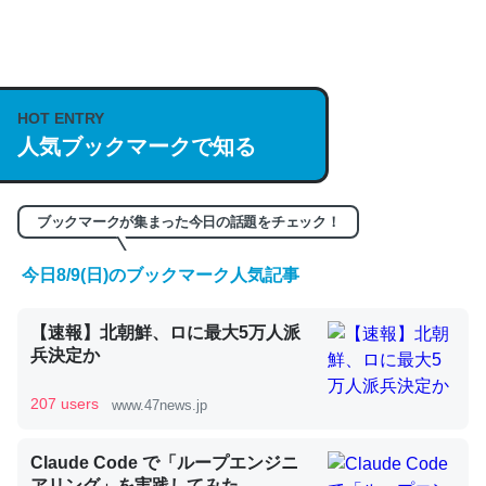
何気にChatGPTの仕組み、特に「トークン」について解
説してる記事が少ないので貴重な良記事。/続編来た
https://isobe324649.hatenablog.com/entry/2023/03/27
HOT ENTRY
人気ブックマークで知る
/064121
─GPTの仕組みと限界についての考察（１） - conceptualization
ブックマークが集まった今日の話題をチェック！
今日8/9(日)のブックマーク人気記事
これは良記事。32768トークンだと英語小説100ページ分
【速報】北朝鮮、ロに最大5万人派
くらい。小説でいう「ずっと前の伏線」は回収されないけ
兵決定か
ど、短期記憶というには多い分量。進化すればするほど分
かりやすく強くなりそう
207 users
www.47news.jp
─GPTの仕組みと限界についての考察（１） - conceptualization
Claude Code で「ループエンジニ
アリング」を実践してみた