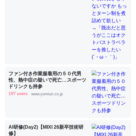
これを元に考えるとカルシウムを大量に使う脊椎動物と貝
類は苦労してるんだな…。腹足類だと殻を無くしてナメク
ジになったり努力してるし。
─ニュース :: 【研究発表】昆虫学の大問題＝「昆虫はなぜ海にいな
いのか」に関する新仮説
ファン付き作業服着用の５０代男
性、熱中症の疑いで死亡…スポーツ
ドリンクも持参
ウチもEchoを実家に置いて４年。でたまに覗いてる。ぼ
197 users
www.yomiuri.co.jp
ちぼちRingも置こうかと画策中。あと、Googleマップで
位置情報を共有してる。電池残量や充電中かが分かるので
これ見て生きてるなって分かる。
─たまにLINEするくらいだった遠方の父67歳と僕。ITツール導入で
コミュニケーションが劇的に変化した｜tayorini by LIFULL介護
AI研修(Day2)【MIXI 26新卒技術研
修】