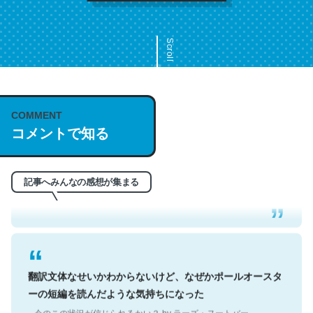
Scroll
COMMENT
これは名文。彼はとてもクレバーなんだろうなと凄く思
コメントで知る
う。英語少しでも読める人は原文もお勧め。自分はこの流
れ好き。Let’s Fucking Go. Then Covid hit. Shit.
─今のこの状況が信じられるかい？ by ラーズ・ヌートバー
記事へみんなの感想が集まる
翻訳文体なせいかわからないけど、なぜかポールオースタ
ーの短編を読んだような気持ちになった
─今のこの状況が信じられるかい？ by ラーズ・ヌートバー