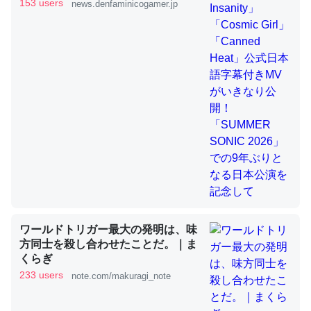
きMVがいきなり公開！「SUMMER
153 users
news.denfaminicogamer.jp
SONIC 2026」での9年ぶりとなる日
本公演を記念して
これを元に考えるとカルシウムを大量に使う脊椎動物と貝
類は苦労してるんだな…。腹足類だと殻を無くしてナメク
ジになったり努力してるし。
─ニュース :: 【研究発表】昆虫学の大問題＝「昆虫はなぜ海にいな
いのか」に関する新仮説
ウチもEchoを実家に置いて４年。でたまに覗いてる。ぼ
ちぼちRingも置こうかと画策中。あと、Googleマップで
ワールドトリガー最大の発明は、味
位置情報を共有してる。電池残量や充電中かが分かるので
方同士を殺し合わせたことだ。｜ま
これ見て生きてるなって分かる。
くらぎ
─たまにLINEするくらいだった遠方の父67歳と僕。ITツール導入で
233 users
note.com/makuragi_note
コミュニケーションが劇的に変化した｜tayorini by LIFULL介護