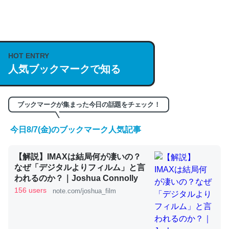
何気にChatGPTの仕組み、特に「トークン」について解
説してる記事が少ないので貴重な良記事。/続編来た
https://isobe324649.hatenablog.com/entry/2023/03/27
HOT ENTRY
人気ブックマークで知る
/064121
─GPTの仕組みと限界についての考察（１） - conceptualization
ブックマークが集まった今日の話題をチェック！
今日8/7(金)のブックマーク人気記事
これは良記事。32768トークンだと英語小説100ページ分
【解説】IMAXは結局何が凄いの？
くらい。小説でいう「ずっと前の伏線」は回収されないけ
なぜ「デジタルよりフィルム」と言
ど、短期記憶というには多い分量。進化すればするほど分
われるのか？｜Joshua Connolly
かりやすく強くなりそう
156 users
note.com/joshua_film
─GPTの仕組みと限界についての考察（１） - conceptualization