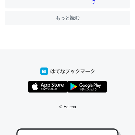
もっと読む
ちょうど同じ理由でEcho Show 8を設定中でした。Prime
とかSpotifyを支払う孝行もできる。一生で親と会える残
り時間を日数にすると1週間とかの人が多いそうだけど、
それを実質100倍以上に伸ばす効果があるはず……
─たまにLINEするくらいだった遠方の父67歳と僕。ITツール導入で
コミュニケーションが劇的に変化した｜tayorini by LIFULL介護
私も3年前ぐらいに祖母の家に設置した。ポケットWifiみ
© Hatena
たいなのでネット環境作ったけどAlexaしか使わないので
回線代ほとんどかからないですよ。参考：
https://toyoshi.hatenablog.com/entry/2019/05/15/1805
34