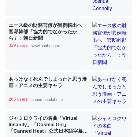
昆虫ってカルシウム少ないのか。知らんかった。調べたら
エース級の財務官僚が異例転出へ
コオロギのカルシウム分はエビの600分の1程度。
官邸幹部「協力的でなかったか
ら」：朝日新聞
─ニュース :: 【研究発表】昆虫学の大問題＝「昆虫はなぜ海にいな
いのか」に関する新仮説
329 users
www.asahi.com
あっけなく死んでしまったと思う漫
論文では「淡水はカルシウムも酸素も不足してて両方に不
画・アニメの主要キャラ
利だから両方が拮抗してるのでは」とあって面白い。海に
いる鋏角類（カブトガニ・ウミグモ）はカルシウムを使わ
285 users
anond.hatelabo.jp
ずキチンを強化してる筈だが、酵素が違うのか？
─ニュース :: 【研究発表】昆虫学の大問題＝「昆虫はなぜ海にいな
ジャミロクワイの名曲「Virtual
いのか」に関する新仮説
Insanity」「Cosmic Girl」
「Canned Heat」公式日本語字幕付