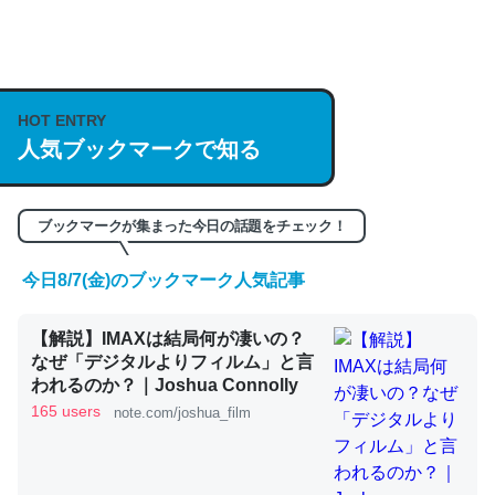
何気にChatGPTの仕組み、特に「トークン」について解
説してる記事が少ないので貴重な良記事。/続編来た
https://isobe324649.hatenablog.com/entry/2023/03/27
HOT ENTRY
人気ブックマークで知る
/064121
─GPTの仕組みと限界についての考察（１） - conceptualization
ブックマークが集まった今日の話題をチェック！
今日8/7(金)のブックマーク人気記事
これは良記事。32768トークンだと英語小説100ページ分
【解説】IMAXは結局何が凄いの？
くらい。小説でいう「ずっと前の伏線」は回収されないけ
なぜ「デジタルよりフィルム」と言
ど、短期記憶というには多い分量。進化すればするほど分
われるのか？｜Joshua Connolly
かりやすく強くなりそう
165 users
note.com/joshua_film
─GPTの仕組みと限界についての考察（１） - conceptualization