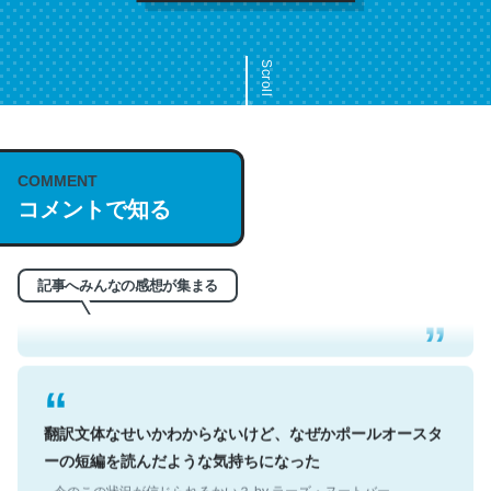
Scroll
COMMENT
これは名文。彼はとてもクレバーなんだろうなと凄く思
コメントで知る
う。英語少しでも読める人は原文もお勧め。自分はこの流
れ好き。Let’s Fucking Go. Then Covid hit. Shit.
─今のこの状況が信じられるかい？ by ラーズ・ヌートバー
記事へみんなの感想が集まる
翻訳文体なせいかわからないけど、なぜかポールオースタ
ーの短編を読んだような気持ちになった
─今のこの状況が信じられるかい？ by ラーズ・ヌートバー