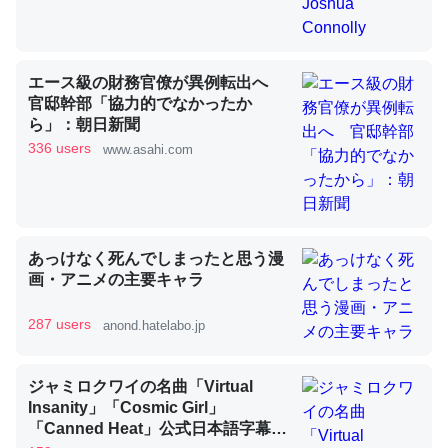
昆虫ってカルシウム少ないのか。知らんかった。調べたら
エース級の財務官僚が異例転出へ
コオロギのカルシウム分はエビの600分の1程度。
官邸幹部「協力的でなかったか
ら」：朝日新聞
─ニュース :: 【研究発表】昆虫学の大問題＝「昆虫はなぜ海にいな
いのか」に関する新仮説
336 users
www.asahi.com
あっけなく死んでしまったと思う漫
論文では「淡水はカルシウムも酸素も不足してて両方に不
画・アニメの主要キャラ
利だから両方が拮抗してるのでは」とあって面白い。海に
いる鋏角類（カブトガニ・ウミグモ）はカルシウムを使わ
287 users
anond.hatelabo.jp
ずキチンを強化してる筈だが、酵素が違うのか？
─ニュース :: 【研究発表】昆虫学の大問題＝「昆虫はなぜ海にいな
ジャミロクワイの名曲「Virtual
いのか」に関する新仮説
Insanity」「Cosmic Girl」
「Canned Heat」公式日本語字幕付