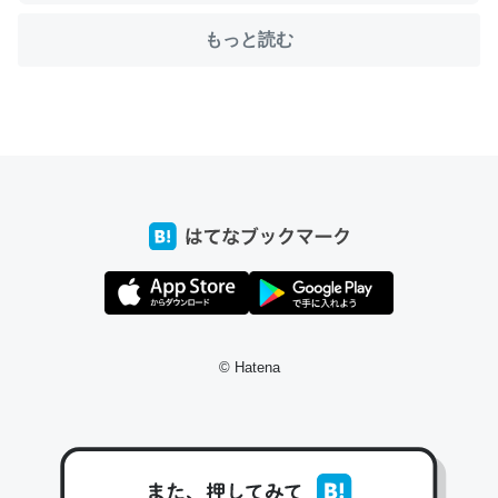
もっと読む
ちょうど同じ理由でEcho Show 8を設定中でした。Prime
とかSpotifyを支払う孝行もできる。一生で親と会える残
り時間を日数にすると1週間とかの人が多いそうだけど、
それを実質100倍以上に伸ばす効果があるはず……
─たまにLINEするくらいだった遠方の父67歳と僕。ITツール導入で
コミュニケーションが劇的に変化した｜tayorini by LIFULL介護
© Hatena
私も3年前ぐらいに祖母の家に設置した。ポケットWifiみ
たいなのでネット環境作ったけどAlexaしか使わないので
回線代ほとんどかからないですよ。参考：
https://toyoshi.hatenablog.com/entry/2019/05/15/1805
34