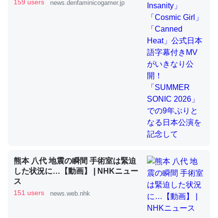
きMVがいきなり公開！「SUMMER
159 users
news.denfaminicogamer.jp
SONIC 2026」での9年ぶりとなる日
本公演を記念して
これを元に考えるとカルシウムを大量に使う脊椎動物と貝
類は苦労してるんだな…。腹足類だと殻を無くしてナメク
ジになったり努力してるし。
─ニュース :: 【研究発表】昆虫学の大問題＝「昆虫はなぜ海にいな
いのか」に関する新仮説
ウチもEchoを実家に置いて４年。でたまに覗いてる。ぼ
ちぼちRingも置こうかと画策中。あと、Googleマップで
熊本 八代 地震の瞬間 手術室は緊迫
位置情報を共有してる。電池残量や充電中かが分かるので
した状況に…【動画】 | NHKニュー
これ見て生きてるなって分かる。
ス
─たまにLINEするくらいだった遠方の父67歳と僕。ITツール導入で
151 users
news.web.nhk
コミュニケーションが劇的に変化した｜tayorini by LIFULL介護