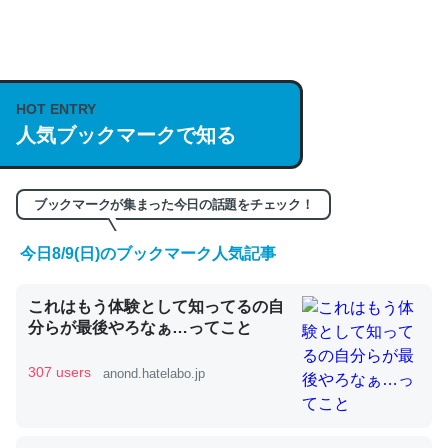
何気にChatGPTの仕組み、特に「トークン」について解
説してる記事が少ないので貴重な良記事。/続編来た
https://isobe324649.hatenablog.com/entry/2023/03/27
HOT ENTRY
人気ブックマークで知る
/064121
─GPTの仕組みと限界についての考察（１） - conceptualization
ブックマークが集まった今日の話題をチェック！
今日8/9(日)のブックマーク人気記事
これは良記事。32768トークンだと英語小説100ページ分
これはもう体験として知ってるの自
くらい。小説でいう「ずっと前の伏線」は回収されないけ
分らが最後やろなぁ…ってこと
ど、短期記憶というには多い分量。進化すればするほど分
かりやすく強くなりそう
307 users
anond.hatelabo.jp
─GPTの仕組みと限界についての考察（１） - conceptualization