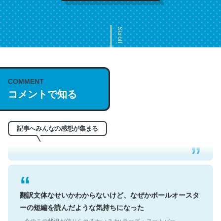
Scroll
COMMENT
これは名文。彼はとてもクレバーなんだろうなと凄く思
コメントで知る
う。英語少しでも読める人は原文もお勧め。自分はこの流
れ好き。Let’s Fucking Go. Then Covid hit. Shit.
─今のこの状況が信じられるかい？ by ラーズ・ヌートバー
記事へみんなの感想が集まる
翻訳文体なせいかわからないけど、なぜかポールオースタ
ーの短編を読んだような気持ちになった
─今のこの状況が信じられるかい？ by ラーズ・ヌートバー