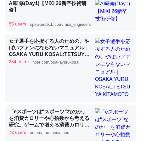
AI研修(Day1)【MIXI 26新卒技術研
修】
昆虫ってカルシウム少ないのか。知らんかった。調べたら
85 users
speakerdeck.com/mixi_engineers
コオロギのカルシウム分はエビの600分の1程度。
─ニュース :: 【研究発表】昆虫学の大問題＝「昆虫はなぜ海にいな
女子選手を応援する人のための、や
いのか」に関する新仮説
ばいファンにならないマニュアル｜
OSAKA YURU KOSAL:TETSUYA
KITAMOTO
284 users
note.com/osakayurukosal
論文では「淡水はカルシウムも酸素も不足してて両方に不
利だから両方が拮抗してるのでは」とあって面白い。海に
いる鋏角類（カブトガニ・ウミグモ）はカルシウムを使わ
ずキチンを強化してる筈だが、酵素が違うのか？
「eスポーツは“スポーツ”なのか」
─ニュース :: 【研究発表】昆虫学の大問題＝「昆虫はなぜ海にいな
を消費カロリーや心拍数から考える
いのか」に関する新仮説
研究。ゲームで増える消費カロリー
は、1時間で大体ちくわ1本分 -
72 users
automaton-media.com
AUTOMATON