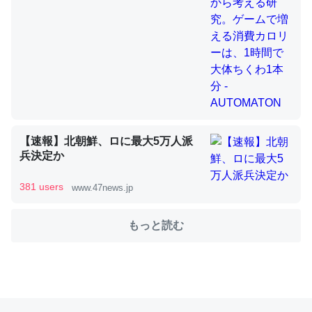
これを元に考えるとカルシウムを大量に使う脊椎動物と貝
類は苦労してるんだな…。腹足類だと殻を無くしてナメク
ジになったり努力してるし。
─ニュース :: 【研究発表】昆虫学の大問題＝「昆虫はなぜ海にいな
いのか」に関する新仮説
【速報】北朝鮮、ロに最大5万人派
兵決定か
381 users
www.47news.jp
ウチもEchoを実家に置いて４年。でたまに覗いてる。ぼ
ちぼちRingも置こうかと画策中。あと、Googleマップで
もっと読む
位置情報を共有してる。電池残量や充電中かが分かるので
これ見て生きてるなって分かる。
─たまにLINEするくらいだった遠方の父67歳と僕。ITツール導入で
コミュニケーションが劇的に変化した｜tayorini by LIFULL介護