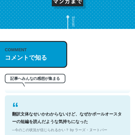
Scroll
これは名文。彼はとてもクレバーなんだろうなと凄く思
COMMENT
コメントで知る
う。英語少しでも読める人は原文もお勧め。自分はこの流
れ好き。Let’s Fucking Go. Then Covid hit. Shit.
─今のこの状況が信じられるかい？ by ラーズ・ヌートバー
記事へみんなの感想が集まる
翻訳文体なせいかわからないけど、なぜかポールオースタ
ーの短編を読んだような気持ちになった
─今のこの状況が信じられるかい？ by ラーズ・ヌートバー