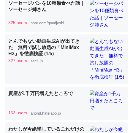
ソーセージパンを10種類食べた話｜
ソーセージ姉さん
昆虫ってカルシウム少ないのか。知らんかった。調べたら
325 users
note.com/goodjoshi
コオロギのカルシウム分はエビの600分の1程度。
─ニュース :: 【研究発表】昆虫学の大問題＝「昆虫はなぜ海にいな
いのか」に関する新仮説
とんでもない動画生成AIが出てき
た 無料で試し放題の「MiniMax
H3」を徹底検証 (1/5)
327 users
ascii.jp
論文では「淡水はカルシウムも酸素も不足してて両方に不
利だから両方が拮抗してるのでは」とあって面白い。海に
いる鋏角類（カブトガニ・ウミグモ）はカルシウムを使わ
資産が1千万円増えたところで
ずキチンを強化してる筈だが、酵素が違うのか？
─ニュース :: 【研究発表】昆虫学の大問題＝「昆虫はなぜ海にいな
いのか」に関する新仮説
163 users
anond.hatelabo.jp
わたしが今絶望しているこれだけの