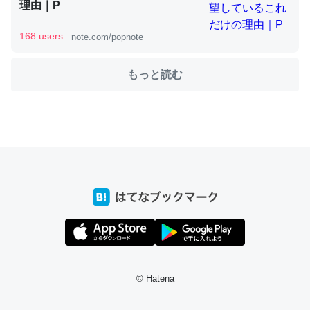
理由｜P
これを元に考えるとカルシウムを大量に使う脊椎動物と貝
168 users
note.com/popnote
類は苦労してるんだな…。腹足類だと殻を無くしてナメク
ジになったり努力してるし。
もっと読む
─ニュース :: 【研究発表】昆虫学の大問題＝「昆虫はなぜ海にいな
いのか」に関する新仮説
ウチもEchoを実家に置いて４年。でたまに覗いてる。ぼ
ちぼちRingも置こうかと画策中。あと、Googleマップで
位置情報を共有してる。電池残量や充電中かが分かるので
これ見て生きてるなって分かる。
─たまにLINEするくらいだった遠方の父67歳と僕。ITツール導入で
コミュニケーションが劇的に変化した｜tayorini by LIFULL介護
© Hatena