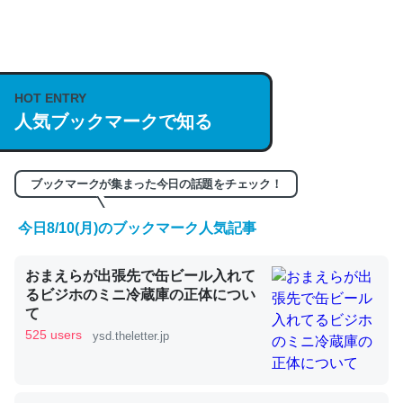
何気にChatGPTの仕組み、特に「トークン」について解
説してる記事が少ないので貴重な良記事。/続編来た
https://isobe324649.hatenablog.com/entry/2023/03/27
HOT ENTRY
/064121
人気ブックマークで知る
─GPTの仕組みと限界についての考察（１） - conceptualization
ブックマークが集まった今日の話題をチェック！
今日8/10(月)のブックマーク人気記事
これは良記事。32768トークンだと英語小説100ページ分
くらい。小説でいう「ずっと前の伏線」は回収されないけ
おまえらが出張先で缶ビール入れて
ど、短期記憶というには多い分量。進化すればするほど分
るビジホのミニ冷蔵庫の正体につい
かりやすく強くなりそう
て
525 users
ysd.theletter.jp
─GPTの仕組みと限界についての考察（１） - conceptualization