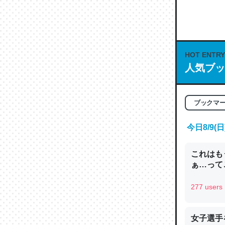
何気にC
な良記事。/続
─GPTの仕
HOT ENTRY
人気ブッ
これは良
ブックマ
の伏線」
やすく強
今日8/9
─GPTの仕
これはも
ぁ…って
277 users
昆虫って
の600
女子選手