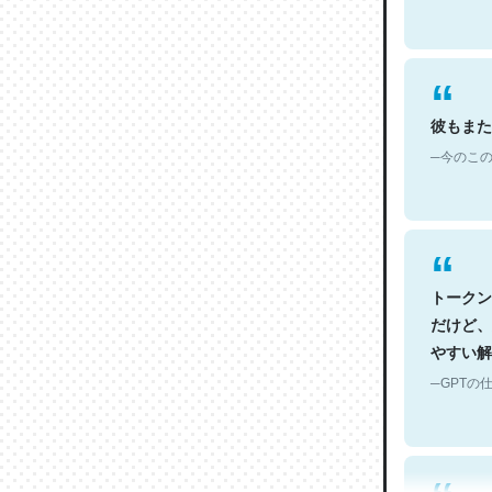
彼もまた
─今のこの
トークン
だけど、
やすい解
─GPTの仕