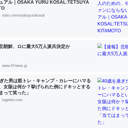
 :: 【研究発表】昆虫学の大問題＝「昆虫はなぜ海にいないのか」に関する新仮説
アル｜OSAKA YURU KOSAL:TETSUYA
TO
note.com/osakayurukosal
「淡水はカルシウムも酸素も不足してて両方に不利だから両方が拮抗し
って面白い。海にいる鋏角類（カブトガニ・ウミグモ）はカルシウムを
北朝鮮、ロに最大5万人派兵決定か
化してる筈だが、酵素が違うのか？
 :: 【研究発表】昆虫学の大問題＝「昆虫はなぜ海にいないのか」に関する新仮説
www.47news.jp
過ぎた男は筋トレ・キャンプ・カレーにハマる
、女版は何か？挙げられた例にドキッとする
まって笑った」
に考えるとカルシウムを大量に使う脊椎動物と貝類は苦労してるんだな
togetter.com
を無くしてナメクジになったり努力してるし。
 :: 【研究発表】昆虫学の大問題＝「昆虫はなぜ海にいないのか」に関する新仮説