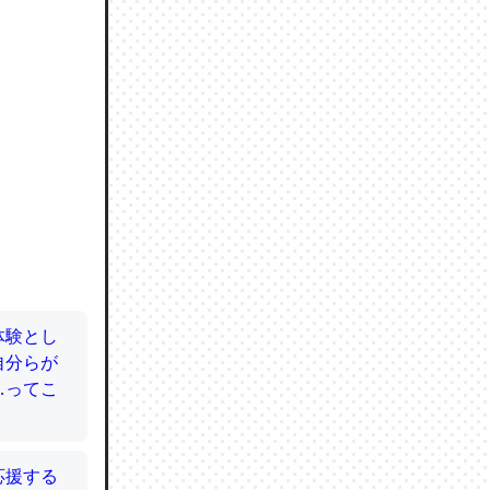
ので貴重
064121
ずっと前
ど分かり
分はエビ