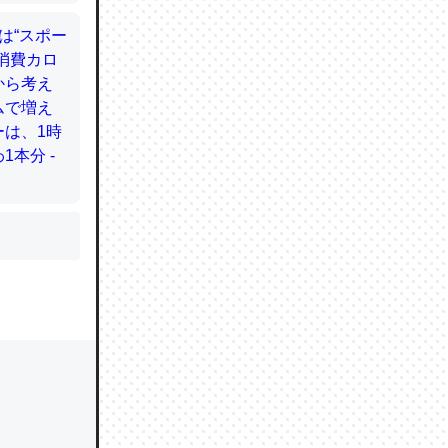
かと画策
るのでこ
的に変化し
う孝行もで
ど、それ
的に変化し