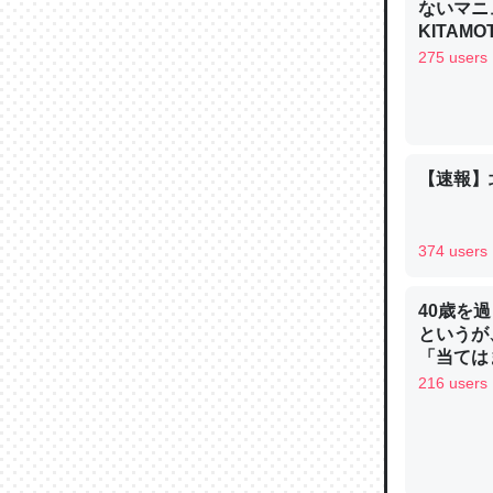
─ニュース
ないマニュ
KITAMO
275 users
論文では
は」とあ
【速報】
チンを強
─ニュース
374 users
40歳を
というが
「当ては
これを元
216 users
類だと殻
─ニュース