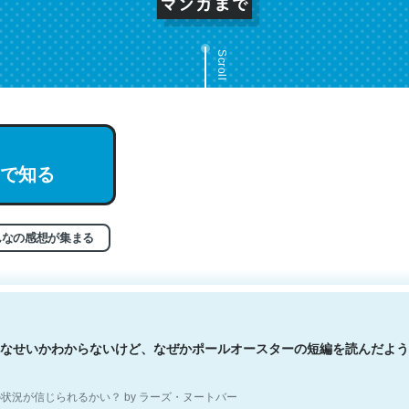
Scroll
文。彼はとてもクレバーなんだろうなと凄く思う。英語少しでも読める
で知る
分はこの流れ好き。Let’s Fucking Go. Then Covid hit. Shit.
状況が信じられるかい？ by ラーズ・ヌートバー
んなの感想が集まる
なせいかわからないけど、なぜかポールオースターの短編を読んだよう
状況が信じられるかい？ by ラーズ・ヌートバー