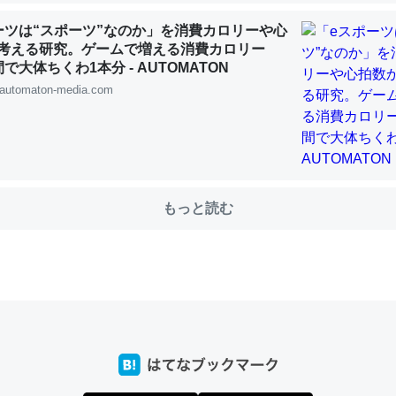
ーツは“スポーツ”なのか」を消費カロリーや心
考える研究。ゲームで増える消費カロリー
choを実家に置いて４年。でたまに覗いてる。ぼちぼちRingも置こう
で大体ちくわ1本分 - AUTOMATON
、Googleマップで位置情報を共有してる。電池残量や充電中かが分か
automaton-media.com
きてるなって分かる。
INEするくらいだった遠方の父67歳と僕。ITツール導入でコミュニケーションが劇
ni by LIFULL介護
もっと読む
じ理由でEcho Show 8を設定中でした。PrimeとかSpotifyを支払
生で親と会える残り時間を日数にすると1週間とかの人が多いそうだけ
00倍以上に伸ばす効果があるはず……
INEするくらいだった遠方の父67歳と僕。ITツール導入でコミュニケーションが劇
ni by LIFULL介護