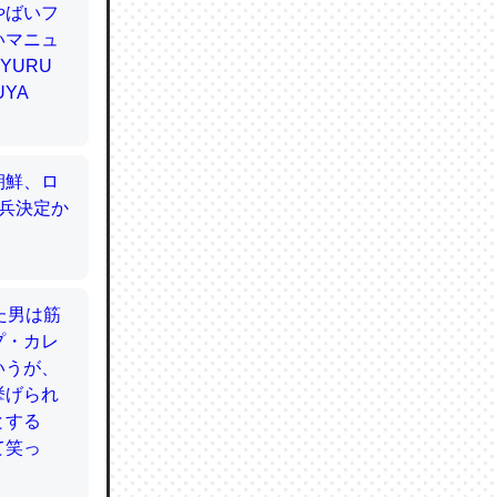
てるので
使わずキ
…。腹足