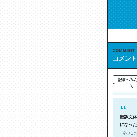
COMMENT
これは名
コメント
もお勧め。自
─今のこの
記事へみ
翻訳文体
になった
─今のこの