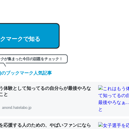
hatGPTの仕組み、特に「トークン」について解説してる記事が少ない
編来た https://isobe324649.hatenablog.com/entry/2023/03/27/
組みと限界についての考察（１） - conceptualization
クマークで知る
記事。32768トークンだと英語小説100ページ分くらい。小説でいう「
ークが集まった今日の話題をチェック！
は回収されないけど、短期記憶というには多い分量。進化すればするほ
くなりそう
(日)のブックマーク人気記事
組みと限界についての考察（１） - conceptualization
う体験として知ってるの自分らが最後やろな
こと
anond.hatelabo.jp
カルシウム少ないのか。知らんかった。調べたらコオロギのカルシウム
分の1程度。
を応援する人のための、やばいファンになら