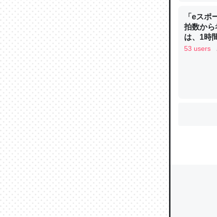
「eスポ
拍数から
ウチもE
は、1時間
中。あと
53 users
れ見て生
─たまにL
た｜tayori
ちょうど同
きる。一
を実質1
─たまにL
た｜tayori