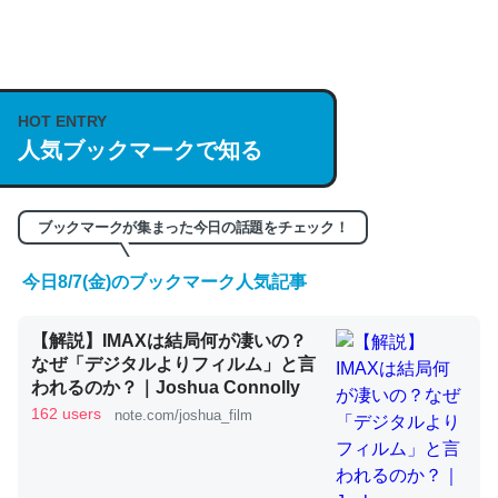
何気にChatGPTの仕組み、特に「トークン」について解
説してる記事が少ないので貴重な良記事。/続編来た
https://isobe324649.hatenablog.com/entry/2023/03/27
HOT ENTRY
人気ブックマークで知る
/064121
─GPTの仕組みと限界についての考察（１） - conceptualization
ブックマークが集まった今日の話題をチェック！
今日8/7(金)のブックマーク人気記事
これは良記事。32768トークンだと英語小説100ページ分
【解説】IMAXは結局何が凄いの？
くらい。小説でいう「ずっと前の伏線」は回収されないけ
なぜ「デジタルよりフィルム」と言
ど、短期記憶というには多い分量。進化すればするほど分
われるのか？｜Joshua Connolly
かりやすく強くなりそう
162 users
note.com/joshua_film
─GPTの仕組みと限界についての考察（１） - conceptualization