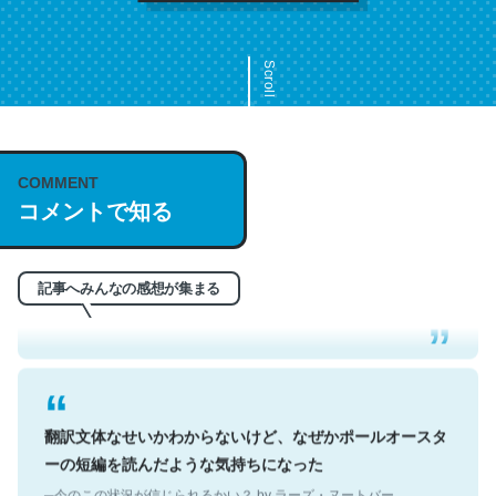
Scroll
COMMENT
これは名文。彼はとてもクレバーなんだろうなと凄く思
コメントで知る
う。英語少しでも読める人は原文もお勧め。自分はこの流
れ好き。Let’s Fucking Go. Then Covid hit. Shit.
─今のこの状況が信じられるかい？ by ラーズ・ヌートバー
記事へみんなの感想が集まる
翻訳文体なせいかわからないけど、なぜかポールオースタ
ーの短編を読んだような気持ちになった
─今のこの状況が信じられるかい？ by ラーズ・ヌートバー