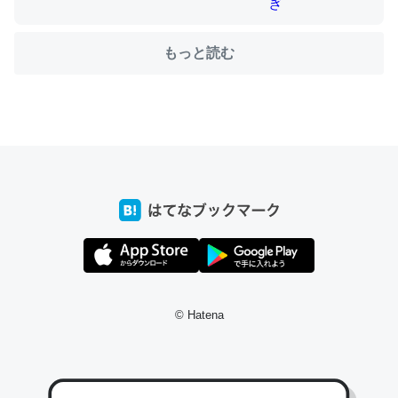
もっと読む
ちょうど同じ理由でEcho Show 8を設定中でした。Prime
とかSpotifyを支払う孝行もできる。一生で親と会える残
り時間を日数にすると1週間とかの人が多いそうだけど、
それを実質100倍以上に伸ばす効果があるはず……
─たまにLINEするくらいだった遠方の父67歳と僕。ITツール導入で
コミュニケーションが劇的に変化した｜tayorini by LIFULL介護
私も3年前ぐらいに祖母の家に設置した。ポケットWifiみ
© Hatena
たいなのでネット環境作ったけどAlexaしか使わないので
回線代ほとんどかからないですよ。参考：
https://toyoshi.hatenablog.com/entry/2019/05/15/1805
34