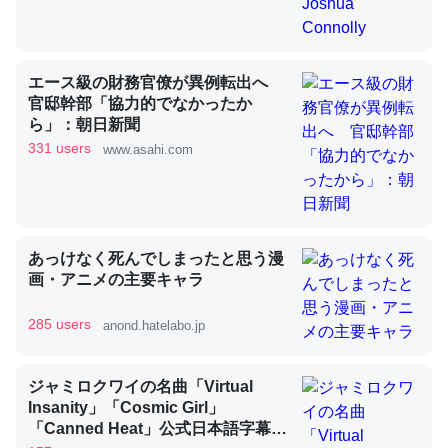
昆虫ってカルシウム少ないのか。知らんかった。調べたら
エース級の財務官僚が異例転出へ
コオロギのカルシウム分はエビの600分の1程度。
官邸幹部「協力的でなかったか
ら」：朝日新聞
─ニュース :: 【研究発表】昆虫学の大問題＝「昆虫はなぜ海にいな
いのか」に関する新仮説
331 users
www.asahi.com
あっけなく死んでしまったと思う漫
論文では「淡水はカルシウムも酸素も不足してて両方に不
画・アニメの主要キャラ
利だから両方が拮抗してるのでは」とあって面白い。海に
いる鋏角類（カブトガニ・ウミグモ）はカルシウムを使わ
285 users
anond.hatelabo.jp
ずキチンを強化してる筈だが、酵素が違うのか？
─ニュース :: 【研究発表】昆虫学の大問題＝「昆虫はなぜ海にいな
ジャミロクワイの名曲「Virtual
いのか」に関する新仮説
Insanity」「Cosmic Girl」
「Canned Heat」公式日本語字幕付