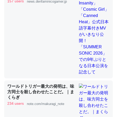
きMVがいきなり公開！「SUMMER
157 users
news.denfaminicogamer.jp
SONIC 2026」での9年ぶりとなる日
本公演を記念して
これを元に考えるとカルシウムを大量に使う脊椎動物と貝
類は苦労してるんだな…。腹足類だと殻を無くしてナメク
ジになったり努力してるし。
─ニュース :: 【研究発表】昆虫学の大問題＝「昆虫はなぜ海にいな
いのか」に関する新仮説
ウチもEchoを実家に置いて４年。でたまに覗いてる。ぼ
ちぼちRingも置こうかと画策中。あと、Googleマップで
ワールドトリガー最大の発明は、味
位置情報を共有してる。電池残量や充電中かが分かるので
方同士を殺し合わせたことだ。｜ま
これ見て生きてるなって分かる。
くらぎ
─たまにLINEするくらいだった遠方の父67歳と僕。ITツール導入で
234 users
note.com/makuragi_note
コミュニケーションが劇的に変化した｜tayorini by LIFULL介護