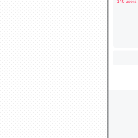
なる日本
140 users
ウチもE
中。あと
れ見て生
─たまにL
た｜tayori
ちょうど同
きる。一
を実質1
─たまにL
た｜tayori