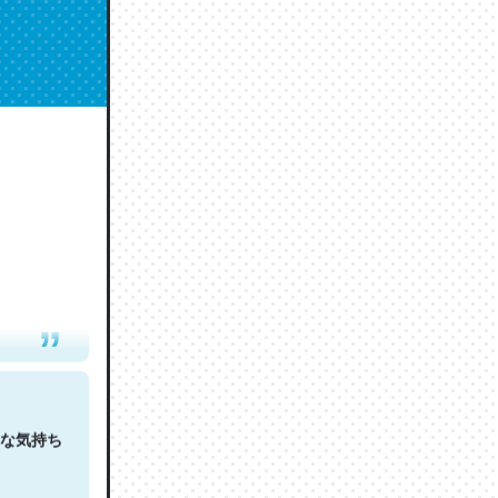
人は原文
な気持ち