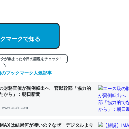
hatGPTの仕組み、特に「トークン」について解説してる記事が少ない
編来た https://isobe324649.hatenablog.com/entry/2023/03/27/
組みと限界についての考察（１） - conceptualization
クマークで知る
記事。32768トークンだと英語小説100ページ分くらい。小説でいう「
ークが集まった今日の話題をチェック！
は回収されないけど、短期記憶というには多い分量。進化すればするほ
くなりそう
(金)のブックマーク人気記事
組みと限界についての考察（１） - conceptualization
の財務官僚が異例転出へ 官邸幹部「協力的
たから」：朝日新聞
www.asahi.com
カルシウム少ないのか。知らんかった。調べたらコオロギのカルシウム
分の1程度。
IMAXは結局何が凄いの？なぜ「デジタルより