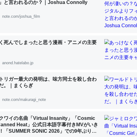
と言われるのか？｜Joshua Connolly
 :: 【研究発表】昆虫学の大問題＝「昆虫はなぜ海にいないのか」に関する新仮説
note.com/joshua_film
く死んでしまったと思う漫画・アニメの主要
「淡水はカルシウムも酸素も不足してて両方に不利だから両方が拮抗し
って面白い。海にいる鋏角類（カブトガニ・ウミグモ）はカルシウムを
化してる筈だが、酵素が違うのか？
anond.hatelabo.jp
 :: 【研究発表】昆虫学の大問題＝「昆虫はなぜ海にいないのか」に関する新仮説
トリガー最大の発明は、味方同士を殺し合わ
だ。｜まくらぎ
note.com/makuragi_note
に考えるとカルシウムを大量に使う脊椎動物と貝類は苦労してるんだな
を無くしてナメクジになったり努力してるし。
イの名曲「Virtual Insanity」「Cosmic
 :: 【研究発表】昆虫学の大問題＝「昆虫はなぜ海にいないのか」に関する新仮説
「Canned Heat」公式日本語字幕付きMVがいき
「SUMMER SONIC 2026」での9年ぶりと