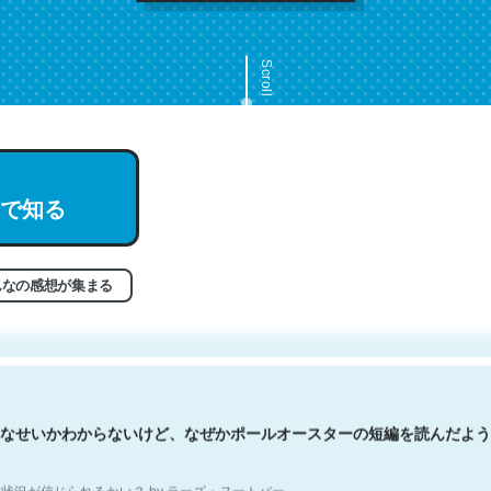
Scroll
で知る
文。彼はとてもクレバーなんだろうなと凄く思う。英語少しでも読める
分はこの流れ好き。Let’s Fucking Go. Then Covid hit. Shit.
状況が信じられるかい？ by ラーズ・ヌートバー
んなの感想が集まる
なせいかわからないけど、なぜかポールオースターの短編を読んだよう
状況が信じられるかい？ by ラーズ・ヌートバー