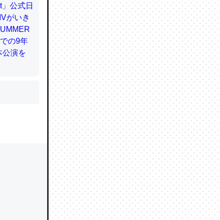
かと画策
るのでこ
的に変化し
う孝行もで
ど、それ
的に変化し