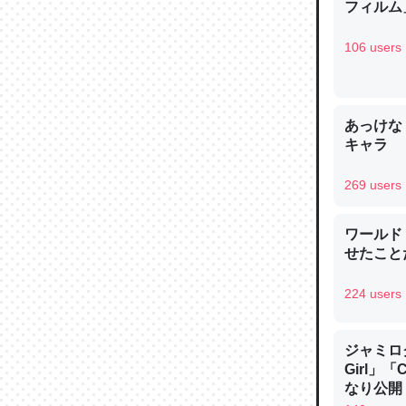
フィルム」
─ニュース
106 users
あっけな
論文では
キャラ
は」とあ
チンを強
269 users
─ニュース
ワールド
せたこと
224 users
これを元
類だと殻
ジャミロクワ
─ニュース
Girl」
なり公開！