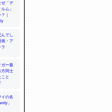
てるので
使わずキ
…。腹足