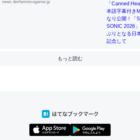
公演を記念して
news.denfaminicogamer.jp
choを実家に置いて４年。でたまに覗いてる。ぼちぼちRingも置こう
、Googleマップで位置情報を共有してる。電池残量や充電中かが分か
きてるなって分かる。
INEするくらいだった遠方の父67歳と僕。ITツール導入でコミュニケーションが劇
ni by LIFULL介護
もっと読む
じ理由でEcho Show 8を設定中でした。PrimeとかSpotifyを支払
生で親と会える残り時間を日数にすると1週間とかの人が多いそうだけ
00倍以上に伸ばす効果があるはず……
INEするくらいだった遠方の父67歳と僕。ITツール導入でコミュニケーションが劇
ni by LIFULL介護