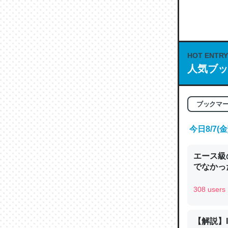
何気にC
な良記事。/続
─GPTの仕
HOT ENTRY
人気ブッ
これは良
ブックマ
の伏線」
やすく強
今日8/7
─GPTの仕
エース級
でなかっ
308 users
昆虫って
の600
【解説】