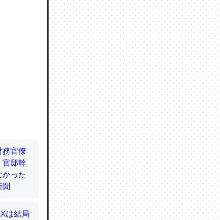
ので貴重
064121
ずっと前
ど分かり
分はエビ