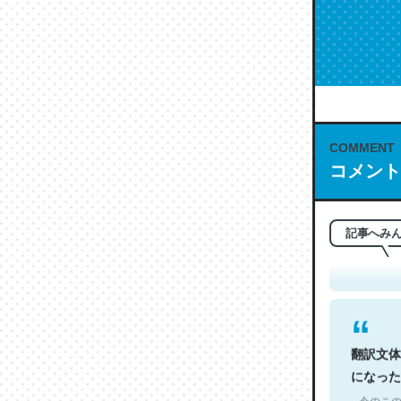
COMMENT
コメント
これは名
もお勧め。自
─今のこの
記事へみ
翻訳文体
になった
─今のこの