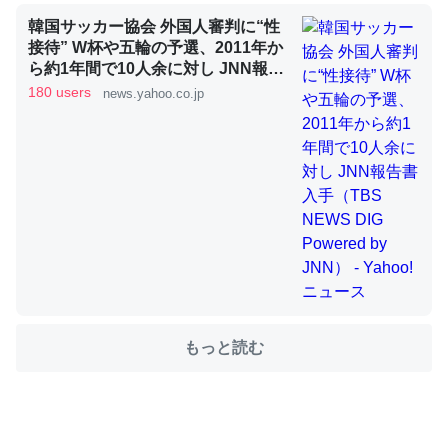
韓国サッカー協会 外国人審判に“性
接待” W杯や五輪の予選、2011年か
これを元に考えるとカルシウムを大量に使う脊椎動物と貝
ら約1年間で10人余に対し JNN報告
書入手（TBS NEWS DIG Powered
類は苦労してるんだな…。腹足類だと殻を無くしてナメク
180 users
news.yahoo.co.jp
by JNN） - Yahoo!ニュース
ジになったり努力してるし。
─ニュース :: 【研究発表】昆虫学の大問題＝「昆虫はなぜ海にいな
いのか」に関する新仮説
ウチもEchoを実家に置いて４年。でたまに覗いてる。ぼ
ちぼちRingも置こうかと画策中。あと、Googleマップで
位置情報を共有してる。電池残量や充電中かが分かるので
もっと読む
これ見て生きてるなって分かる。
─たまにLINEするくらいだった遠方の父67歳と僕。ITツール導入で
コミュニケーションが劇的に変化した｜tayorini by LIFULL介護