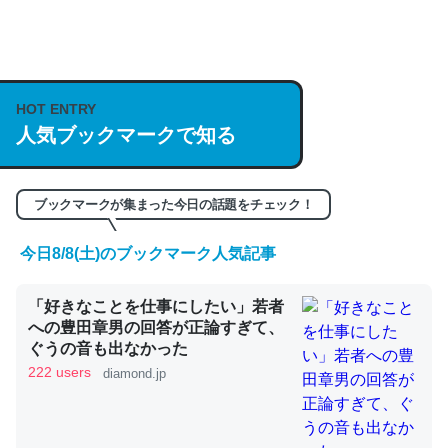
何気にChatGPTの仕組み、特に「トークン」について解
説してる記事が少ないので貴重な良記事。/続編来た
https://isobe324649.hatenablog.com/entry/2023/03/27
HOT ENTRY
/064121
人気ブックマークで知る
─GPTの仕組みと限界についての考察（１） - conceptualization
ブックマークが集まった今日の話題をチェック！
今日8/8(土)のブックマーク人気記事
これは良記事。32768トークンだと英語小説100ページ分
「好きなことを仕事にしたい」若者
くらい。小説でいう「ずっと前の伏線」は回収されないけ
への豊田章男の回答が正論すぎて、
ど、短期記憶というには多い分量。進化すればするほど分
ぐうの音も出なかった
かりやすく強くなりそう
222 users
diamond.jp
─GPTの仕組みと限界についての考察（１） - conceptualization