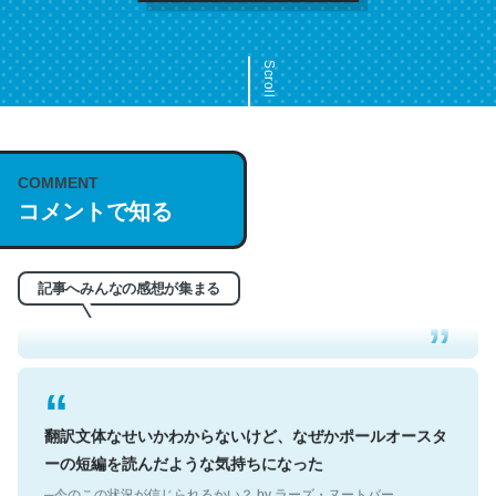
Scroll
COMMENT
これは名文。彼はとてもクレバーなんだろうなと凄く思
コメントで知る
う。英語少しでも読める人は原文もお勧め。自分はこの流
れ好き。Let’s Fucking Go. Then Covid hit. Shit.
─今のこの状況が信じられるかい？ by ラーズ・ヌートバー
記事へみんなの感想が集まる
翻訳文体なせいかわからないけど、なぜかポールオースタ
ーの短編を読んだような気持ちになった
─今のこの状況が信じられるかい？ by ラーズ・ヌートバー