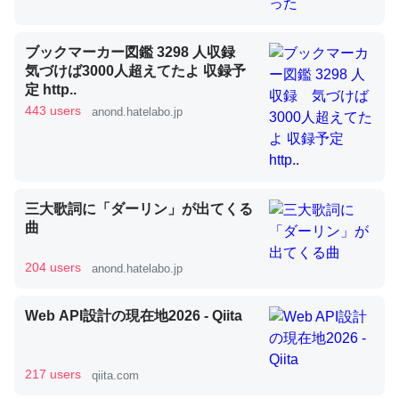
ブックマーカー図鑑 3298 人収録
昆虫ってカルシウム少ないのか。知らんかった。調べたら
気づけば3000人超えてたよ 収録予
コオロギのカルシウム分はエビの600分の1程度。
定 http..
443 users
─ニュース :: 【研究発表】昆虫学の大問題＝「昆虫はなぜ海にいな
anond.hatelabo.jp
いのか」に関する新仮説
三大歌詞に「ダーリン」が出てくる
曲
論文では「淡水はカルシウムも酸素も不足してて両方に不
利だから両方が拮抗してるのでは」とあって面白い。海に
204 users
anond.hatelabo.jp
いる鋏角類（カブトガニ・ウミグモ）はカルシウムを使わ
ずキチンを強化してる筈だが、酵素が違うのか？
Web API設計の現在地2026 - Qiita
─ニュース :: 【研究発表】昆虫学の大問題＝「昆虫はなぜ海にいな
いのか」に関する新仮説
217 users
qiita.com