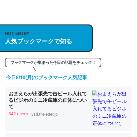
何気にChatGPTの仕組み、特に「トークン」について解
説してる記事が少ないので貴重な良記事。/続編来た
HOT ENTRY
https://isobe324649.hatenablog.com/entry/2023/03/27
人気ブックマークで知る
/064121
─GPTの仕組みと限界についての考察（１） - conceptualization
ブックマークが集まった今日の話題をチェック！
今日8/10(月)のブックマーク人気記事
これは良記事。32768トークンだと英語小説100ページ分
おまえらが出張先で缶ビール入れて
くらい。小説でいう「ずっと前の伏線」は回収されないけ
るビジホのミニ冷蔵庫の正体につい
ど、短期記憶というには多い分量。進化すればするほど分
て
かりやすく強くなりそう
642 users
ysd.theletter.jp
─GPTの仕組みと限界についての考察（１） - conceptualization