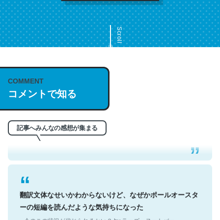
Scroll
COMMENT
これは名文。彼はとてもクレバーなんだろうなと凄く思
コメントで知る
う。英語少しでも読める人は原文もお勧め。自分はこの流
れ好き。Let’s Fucking Go. Then Covid hit. Shit.
─今のこの状況が信じられるかい？ by ラーズ・ヌートバー
記事へみんなの感想が集まる
翻訳文体なせいかわからないけど、なぜかポールオースタ
ーの短編を読んだような気持ちになった
─今のこの状況が信じられるかい？ by ラーズ・ヌートバー