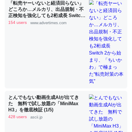
「転売ヤーいないと経済回らない」
どころか…メルカリ、出品規制・不
正検知を強化しても2桁成長 Switch
2から始まり、「ちいかわ」で極ま
昆虫ってカルシウム少ないのか。知らんかった。調べたら
154 users
www.advertimes.com
った“転売対策の本気”
コオロギのカルシウム分はエビの600分の1程度。
─ニュース :: 【研究発表】昆虫学の大問題＝「昆虫はなぜ海にいな
いのか」に関する新仮説
論文では「淡水はカルシウムも酸素も不足してて両方に不
利だから両方が拮抗してるのでは」とあって面白い。海に
いる鋏角類（カブトガニ・ウミグモ）はカルシウムを使わ
とんでもない動画生成AIが出てき
ずキチンを強化してる筈だが、酵素が違うのか？
た 無料で試し放題の「MiniMax
H3」を徹底検証 (1/5)
─ニュース :: 【研究発表】昆虫学の大問題＝「昆虫はなぜ海にいな
いのか」に関する新仮説
428 users
ascii.jp