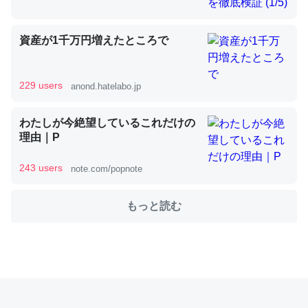
資産が1千万円増えたところで
これを元に考えるとカルシウムを大量に使う脊椎動物と貝
類は苦労してるんだな…。腹足類だと殻を無くしてナメク
ジになったり努力してるし。
229 users
anond.hatelabo.jp
─ニュース :: 【研究発表】昆虫学の大問題＝「昆虫はなぜ海にいな
いのか」に関する新仮説
わたしが今絶望しているこれだけの
理由｜P
243 users
note.com/popnote
ウチもEchoを実家に置いて４年。でたまに覗いてる。ぼ
もっと読む
ちぼちRingも置こうかと画策中。あと、Googleマップで
位置情報を共有してる。電池残量や充電中かが分かるので
これ見て生きてるなって分かる。
─たまにLINEするくらいだった遠方の父67歳と僕。ITツール導入で
コミュニケーションが劇的に変化した｜tayorini by LIFULL介護