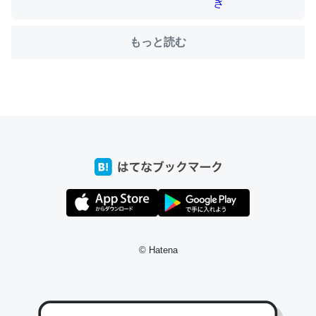
もっと読む
ちょうど同じ理由でEcho Show 8を設定中でした。Prime
とかSpotifyを支払う孝行もできる。一生で親と会える残
り時間を日数にすると1週間とかの人が多いそうだけど、
それを実質100倍以上に伸ばす効果があるはず……
─たまにLINEするくらいだった遠方の父67歳と僕。ITツール導入で
コミュニケーションが劇的に変化した｜tayorini by LIFULL介護
私も3年前ぐらいに祖母の家に設置した。ポケットWifiみ
たいなのでネット環境作ったけどAlexaしか使わないので
© Hatena
回線代ほとんどかからないですよ。参考：
https://toyoshi.hatenablog.com/entry/2019/05/15/1805
34