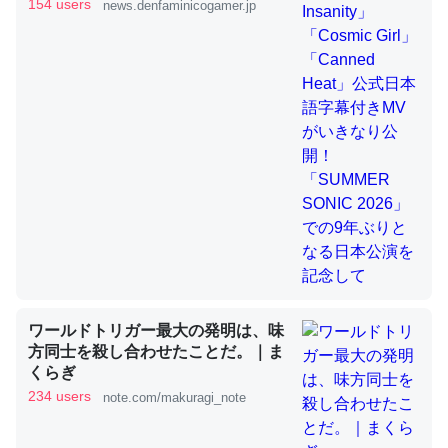
きMVがいきなり公開！「SUMMER
154 users
news.denfaminicogamer.jp
SONIC 2026」での9年ぶりとなる日
本公演を記念して
これを元に考えるとカルシウムを大量に使う脊椎動物と貝
類は苦労してるんだな…。腹足類だと殻を無くしてナメク
ジになったり努力してるし。
─ニュース :: 【研究発表】昆虫学の大問題＝「昆虫はなぜ海にいな
いのか」に関する新仮説
ウチもEchoを実家に置いて４年。でたまに覗いてる。ぼ
ちぼちRingも置こうかと画策中。あと、Googleマップで
ワールドトリガー最大の発明は、味
位置情報を共有してる。電池残量や充電中かが分かるので
方同士を殺し合わせたことだ。｜ま
これ見て生きてるなって分かる。
くらぎ
─たまにLINEするくらいだった遠方の父67歳と僕。ITツール導入で
234 users
note.com/makuragi_note
コミュニケーションが劇的に変化した｜tayorini by LIFULL介護