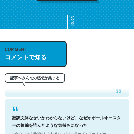
Scroll
COMMENT
これは名文。彼はとてもクレバーなんだろうなと凄く思
コメントで知る
う。英語少しでも読める人は原文もお勧め。自分はこの流
れ好き。Let’s Fucking Go. Then Covid hit. Shit.
─今のこの状況が信じられるかい？ by ラーズ・ヌートバー
記事へみんなの感想が集まる
翻訳文体なせいかわからないけど、なぜかポールオースタ
ーの短編を読んだような気持ちになった
─今のこの状況が信じられるかい？ by ラーズ・ヌートバー