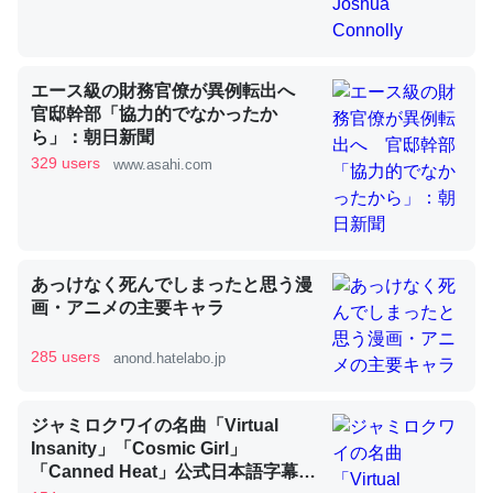
昆虫ってカルシウム少ないのか。知らんかった。調べたら
エース級の財務官僚が異例転出へ
コオロギのカルシウム分はエビの600分の1程度。
官邸幹部「協力的でなかったか
─ニュース :: 【研究発表】昆虫学の大問題＝「昆虫はなぜ海にいな
ら」：朝日新聞
いのか」に関する新仮説
329 users
www.asahi.com
あっけなく死んでしまったと思う漫
論文では「淡水はカルシウムも酸素も不足してて両方に不
画・アニメの主要キャラ
利だから両方が拮抗してるのでは」とあって面白い。海に
いる鋏角類（カブトガニ・ウミグモ）はカルシウムを使わ
285 users
anond.hatelabo.jp
ずキチンを強化してる筈だが、酵素が違うのか？
─ニュース :: 【研究発表】昆虫学の大問題＝「昆虫はなぜ海にいな
いのか」に関する新仮説
ジャミロクワイの名曲「Virtual
Insanity」「Cosmic Girl」
「Canned Heat」公式日本語字幕付