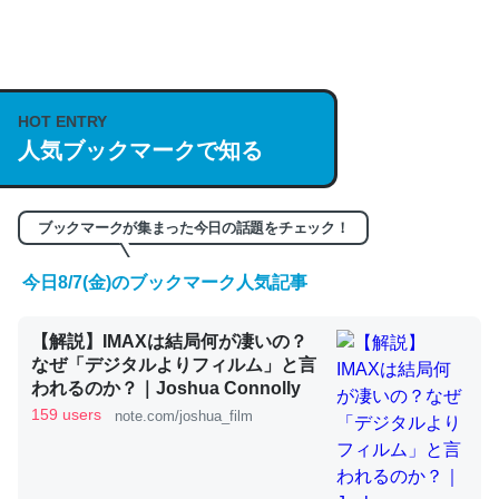
何気にChatGPTの仕組み、特に「トークン」について解
説してる記事が少ないので貴重な良記事。/続編来た
https://isobe324649.hatenablog.com/entry/2023/03/27
HOT ENTRY
/064121
人気ブックマークで知る
─GPTの仕組みと限界についての考察（１） - conceptualization
ブックマークが集まった今日の話題をチェック！
今日8/7(金)のブックマーク人気記事
これは良記事。32768トークンだと英語小説100ページ分
【解説】IMAXは結局何が凄いの？
くらい。小説でいう「ずっと前の伏線」は回収されないけ
なぜ「デジタルよりフィルム」と言
ど、短期記憶というには多い分量。進化すればするほど分
われるのか？｜Joshua Connolly
かりやすく強くなりそう
159 users
note.com/joshua_film
─GPTの仕組みと限界についての考察（１） - conceptualization