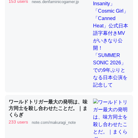
きMVがいきなり公開！「SUMMER
153 users
news.denfaminicogamer.jp
SONIC 2026」での9年ぶりとなる日
本公演を記念して
これを元に考えるとカルシウムを大量に使う脊椎動物と貝
類は苦労してるんだな…。腹足類だと殻を無くしてナメク
ジになったり努力してるし。
─ニュース :: 【研究発表】昆虫学の大問題＝「昆虫はなぜ海にいな
いのか」に関する新仮説
ウチもEchoを実家に置いて４年。でたまに覗いてる。ぼ
ちぼちRingも置こうかと画策中。あと、Googleマップで
ワールドトリガー最大の発明は、味
位置情報を共有してる。電池残量や充電中かが分かるので
方同士を殺し合わせたことだ。｜ま
これ見て生きてるなって分かる。
くらぎ
─たまにLINEするくらいだった遠方の父67歳と僕。ITツール導入で
233 users
note.com/makuragi_note
コミュニケーションが劇的に変化した｜tayorini by LIFULL介護