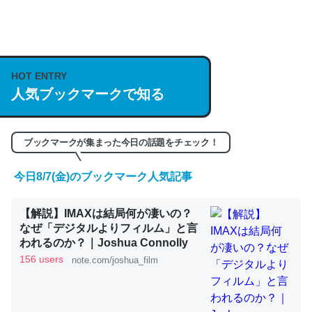
何気にChatGPTの仕組み、特に「トークン」について解
説してる記事が少ないので貴重な良記事。/続編来た
https://isobe324649.hatenablog.com/entry/2023/03/27
HOT ENTRY
/064121
人気ブックマークで知る
─GPTの仕組みと限界についての考察（１） - conceptualization
ブックマークが集まった今日の話題をチェック！
今日8/7(金)のブックマーク人気記事
これは良記事。32768トークンだと英語小説100ページ分
【解説】IMAXは結局何が凄いの？
くらい。小説でいう「ずっと前の伏線」は回収されないけ
なぜ「デジタルよりフィルム」と言
ど、短期記憶というには多い分量。進化すればするほど分
われるのか？｜Joshua Connolly
かりやすく強くなりそう
156 users
note.com/joshua_film
─GPTの仕組みと限界についての考察（１） - conceptualization