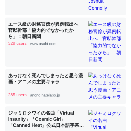
昆虫ってカルシウム少ないのか。知らんかった。調べたら
エース級の財務官僚が異例転出へ
コオロギのカルシウム分はエビの600分の1程度。
官邸幹部「協力的でなかったか
ら」：朝日新聞
─ニュース :: 【研究発表】昆虫学の大問題＝「昆虫はなぜ海にいな
いのか」に関する新仮説
329 users
www.asahi.com
あっけなく死んでしまったと思う漫
論文では「淡水はカルシウムも酸素も不足してて両方に不
画・アニメの主要キャラ
利だから両方が拮抗してるのでは」とあって面白い。海に
いる鋏角類（カブトガニ・ウミグモ）はカルシウムを使わ
285 users
anond.hatelabo.jp
ずキチンを強化してる筈だが、酵素が違うのか？
─ニュース :: 【研究発表】昆虫学の大問題＝「昆虫はなぜ海にいな
いのか」に関する新仮説
ジャミロクワイの名曲「Virtual
Insanity」「Cosmic Girl」
「Canned Heat」公式日本語字幕付