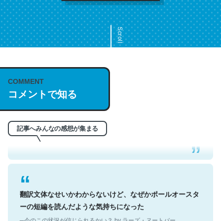
Scroll
COMMENT
これは名文。彼はとてもクレバーなんだろうなと凄く思
コメントで知る
う。英語少しでも読める人は原文もお勧め。自分はこの流
れ好き。Let’s Fucking Go. Then Covid hit. Shit.
─今のこの状況が信じられるかい？ by ラーズ・ヌートバー
記事へみんなの感想が集まる
翻訳文体なせいかわからないけど、なぜかポールオースタ
ーの短編を読んだような気持ちになった
─今のこの状況が信じられるかい？ by ラーズ・ヌートバー