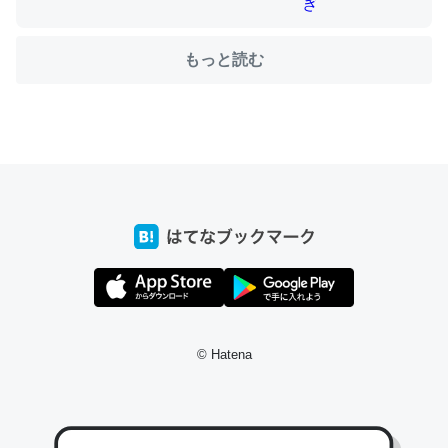
もっと読む
ちょうど同じ理由でEcho Show 8を設定中でした。Prime
とかSpotifyを支払う孝行もできる。一生で親と会える残
り時間を日数にすると1週間とかの人が多いそうだけど、
それを実質100倍以上に伸ばす効果があるはず……
─たまにLINEするくらいだった遠方の父67歳と僕。ITツール導入で
コミュニケーションが劇的に変化した｜tayorini by LIFULL介護
私も3年前ぐらいに祖母の家に設置した。ポケットWifiみ
たいなのでネット環境作ったけどAlexaしか使わないので
© Hatena
回線代ほとんどかからないですよ。参考：
https://toyoshi.hatenablog.com/entry/2019/05/15/1805
34