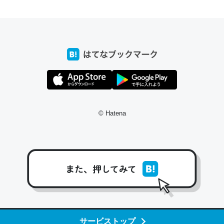
ちょうど同じ理由でEcho Show 8を設定中でした。Prime
とかSpotifyを支払う孝行もできる。一生で親と会える残
り時間を日数にすると1週間とかの人が多いそうだけど、
それを実質100倍以上に伸ばす効果があるはず……
─たまにLINEするくらいだった遠方の父67歳と僕。ITツール導入で
コミュニケーションが劇的に変化した｜tayorini by LIFULL介護
© Hatena
私も3年前ぐらいに祖母の家に設置した。ポケットWifiみ
たいなのでネット環境作ったけどAlexaしか使わないので
回線代ほとんどかからないですよ。参考：
https://toyoshi.hatenablog.com/entry/2019/05/15/1805
34
サービストップ