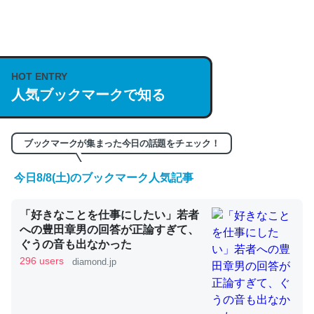
何気にChatGPTの仕組み、特に「トークン」について解
説してる記事が少ないので貴重な良記事。/続編来た
https://isobe324649.hatenablog.com/entry/2023/03/27
HOT ENTRY
人気ブックマークで知る
/064121
─GPTの仕組みと限界についての考察（１） - conceptualization
ブックマークが集まった今日の話題をチェック！
今日8/8(土)のブックマーク人気記事
これは良記事。32768トークンだと英語小説100ページ分
「好きなことを仕事にしたい」若者
くらい。小説でいう「ずっと前の伏線」は回収されないけ
への豊田章男の回答が正論すぎて、
ど、短期記憶というには多い分量。進化すればするほど分
ぐうの音も出なかった
かりやすく強くなりそう
296 users
diamond.jp
─GPTの仕組みと限界についての考察（１） - conceptualization