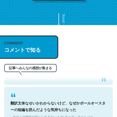
Scroll
COMMENT
これは名文。彼はとてもクレバーなんだろうなと凄く思
コメントで知る
う。英語少しでも読める人は原文もお勧め。自分はこの流
れ好き。Let’s Fucking Go. Then Covid hit. Shit.
─今のこの状況が信じられるかい？ by ラーズ・ヌートバー
記事へみんなの感想が集まる
翻訳文体なせいかわからないけど、なぜかポールオースタ
ーの短編を読んだような気持ちになった
─今のこの状況が信じられるかい？ by ラーズ・ヌートバー