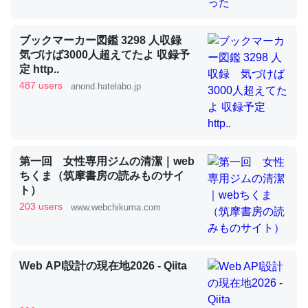
ブックマーカー図鑑 3298 人収録
昆虫ってカルシウム少ないのか。知らんかった。調べたら
気づけば3000人超えてたよ 収録予
コオロギのカルシウム分はエビの600分の1程度。
定 http..
487 users
anond.hatelabo.jp
─ニュース :: 【研究発表】昆虫学の大問題＝「昆虫はなぜ海にいな
いのか」に関する新仮説
第一回 女性専用ジムの清潔｜web
ちくま（筑摩書房の読みものサイ
論文では「淡水はカルシウムも酸素も不足してて両方に不
ト）
利だから両方が拮抗してるのでは」とあって面白い。海に
203 users
www.webchikuma.com
いる鋏角類（カブトガニ・ウミグモ）はカルシウムを使わ
ずキチンを強化してる筈だが、酵素が違うのか？
─ニュース :: 【研究発表】昆虫学の大問題＝「昆虫はなぜ海にいな
Web API設計の現在地2026 - Qiita
いのか」に関する新仮説