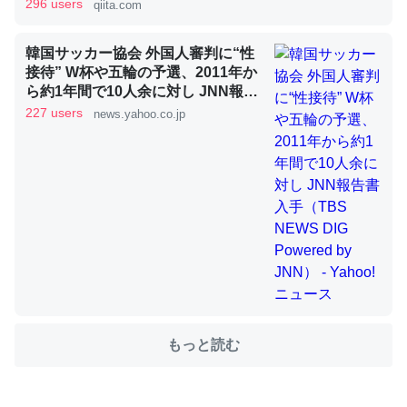
296 users
qiita.com
韓国サッカー協会 外国人審判に“性
これを元に考えるとカルシウムを大量に使う脊椎動物と貝
接待” W杯や五輪の予選、2011年か
類は苦労してるんだな…。腹足類だと殻を無くしてナメク
ら約1年間で10人余に対し JNN報告
ジになったり努力してるし。
書入手（TBS NEWS DIG Powered
227 users
news.yahoo.co.jp
by JNN） - Yahoo!ニュース
─ニュース :: 【研究発表】昆虫学の大問題＝「昆虫はなぜ海にいな
いのか」に関する新仮説
ウチもEchoを実家に置いて４年。でたまに覗いてる。ぼ
ちぼちRingも置こうかと画策中。あと、Googleマップで
位置情報を共有してる。電池残量や充電中かが分かるので
これ見て生きてるなって分かる。
もっと読む
─たまにLINEするくらいだった遠方の父67歳と僕。ITツール導入で
コミュニケーションが劇的に変化した｜tayorini by LIFULL介護