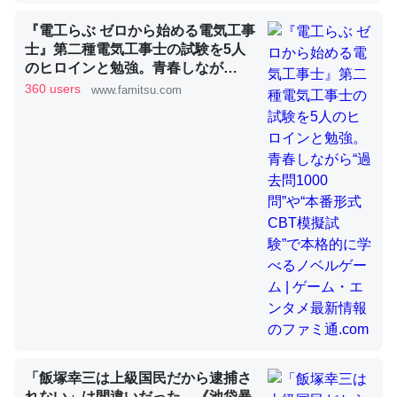
『電工らぶ ゼロから始める電気工事
これを元に考えるとカルシウムを大量に使う脊椎動物と貝
士』第二種電気工事士の試験を5人
のヒロインと勉強。青春しなが
類は苦労してるんだな…。腹足類だと殻を無くしてナメク
ら“過去問1000問”や“本番形式CBT
360 users
www.famitsu.com
ジになったり努力してるし。
模擬試験”で本格的に学べるノベル
─ニュース :: 【研究発表】昆虫学の大問題＝「昆虫はなぜ海にいな
ゲーム | ゲーム・エンタメ最新情報
いのか」に関する新仮説
のファミ通.com
ウチもEchoを実家に置いて４年。でたまに覗いてる。ぼ
ちぼちRingも置こうかと画策中。あと、Googleマップで
位置情報を共有してる。電池残量や充電中かが分かるので
これ見て生きてるなって分かる。
─たまにLINEするくらいだった遠方の父67歳と僕。ITツール導入で
コミュニケーションが劇的に変化した｜tayorini by LIFULL介護
「飯塚幸三は上級国民だから逮捕さ
れない」は間違いだった…《池袋暴