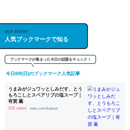
何気にChatGPTの仕組み、特に「トークン」について解
説してる記事が少ないので貴重な良記事。/続編来た
https://isobe324649.hatenablog.com/entry/2023/03/27
HOT ENTRY
/064121
人気ブックマークで知る
─GPTの仕組みと限界についての考察（１） - conceptualization
ブックマークが集まった今日の話題をチェック！
今日8/9(日)のブックマーク人気記事
これは良記事。32768トークンだと英語小説100ページ分
くらい。小説でいう「ずっと前の伏線」は回収されないけ
うまみがジュワッとしみだす、とう
ど、短期記憶というには多い分量。進化すればするほど分
もろこしとスペアリブの塩スープ｜
有賀 薫
かりやすく強くなりそう
226 users
note.com/kaorun
─GPTの仕組みと限界についての考察（１） - conceptualization