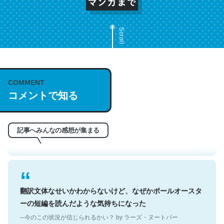
Scroll
COMMENT
これは名文。彼はとてもクレバーなんだろうなと凄く思
コメントで知る
う。英語少しでも読める人は原文もお勧め。自分はこの流
れ好き。Let’s Fucking Go. Then Covid hit. Shit.
─今のこの状況が信じられるかい？ by ラーズ・ヌートバー
記事へみんなの感想が集まる
翻訳文体なせいかわからないけど、なぜかポールオースタ
ーの短編を読んだような気持ちになった
─今のこの状況が信じられるかい？ by ラーズ・ヌートバー