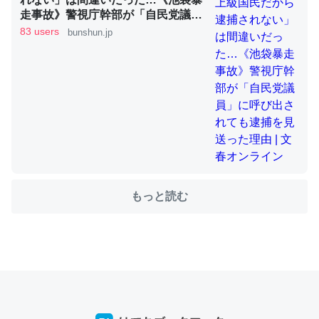
走事故》警視庁幹部が「自民党議
員」に呼び出されても逮捕を見送っ
83 users
bunshun.jp
た理由 | 文春オンライン
ちょうど同じ理由でEcho Show 8を設定中でした。Prime
とかSpotifyを支払う孝行もできる。一生で親と会える残
り時間を日数にすると1週間とかの人が多いそうだけど、
それを実質100倍以上に伸ばす効果があるはず……
─たまにLINEするくらいだった遠方の父67歳と僕。ITツール導入で
コミュニケーションが劇的に変化した｜tayorini by LIFULL介護
もっと読む
私も3年前ぐらいに祖母の家に設置した。ポケットWifiみ
たいなのでネット環境作ったけどAlexaしか使わないので
回線代ほとんどかからないですよ。参考：
https://toyoshi.hatenablog.com/entry/2019/05/15/1805
34
─たまにLINEするくらいだった遠方の父67歳と僕。ITツール導入で