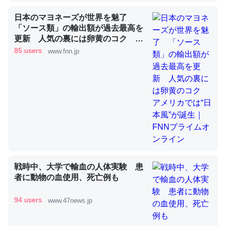
日本のマヨネーズが世界を魅了
「ソース類」の輸出額が過去最高を
昆虫ってカルシウム少ないのか。知らんかった。調べたら
更新 人気の裏には卵黄のコク ア
コオロギのカルシウム分はエビの600分の1程度。
メリカでは“日本風”が誕生｜FNNプ
85 users
www.fnn.jp
─ニュース :: 【研究発表】昆虫学の大問題＝「昆虫はなぜ海にいな
ライムオンライン
いのか」に関する新仮説
論文では「淡水はカルシウムも酸素も不足してて両方に不
利だから両方が拮抗してるのでは」とあって面白い。海に
いる鋏角類（カブトガニ・ウミグモ）はカルシウムを使わ
ずキチンを強化してる筈だが、酵素が違うのか？
戦時中、大学で輸血の人体実験 患
者に動物の血使用、死亡例も
─ニュース :: 【研究発表】昆虫学の大問題＝「昆虫はなぜ海にいな
いのか」に関する新仮説
94 users
www.47news.jp