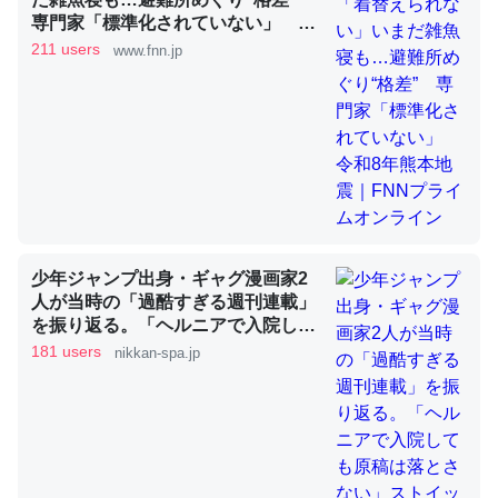
専門家「標準化されていない」 令
和8年熊本地震｜FNNプライムオン
211 users
www.fnn.jp
ライン
昆虫ってカルシウム少ないのか。知らんかった。調べたら
コオロギのカルシウム分はエビの600分の1程度。
─ニュース :: 【研究発表】昆虫学の大問題＝「昆虫はなぜ海にいな
いのか」に関する新仮説
少年ジャンプ出身・ギャグ漫画家2
論文では「淡水はカルシウムも酸素も不足してて両方に不
人が当時の「過酷すぎる週刊連載」
を振り返る。「ヘルニアで入院して
利だから両方が拮抗してるのでは」とあって面白い。海に
も原稿は落とさない」ストイックな
181 users
nikkan-spa.jp
いる鋏角類（カブトガニ・ウミグモ）はカルシウムを使わ
舞台裏 | 日刊SPA!
ずキチンを強化してる筈だが、酵素が違うのか？
─ニュース :: 【研究発表】昆虫学の大問題＝「昆虫はなぜ海にいな
いのか」に関する新仮説