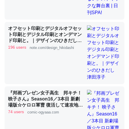
これを元に考えるとカルシウムを大量に使う脊椎動物と貝
類は苦労してるんだな…。腹足類だと殻を無くしてナメク
オフセット印刷とデジタルオフセッ
ジになったり努力してるし。
ト印刷とデジタル印刷とオンデマン
ド印刷と。｜デザインのひきだし
─ニュース :: 【研究発表】昆虫学の大問題＝「昆虫はなぜ海にいな
いのか」に関する新仮説
津田淳子
196 users
note.com/design_hikidashi
ウチもEchoを実家に置いて４年。でたまに覗いてる。ぼ
ちぼちRingも置こうかと画策中。あと、Googleマップで
『邦画プレゼン女子高生 邦キチ！
位置情報を共有してる。電池残量や充電中かが分かるので
映子さん』Season16／3本目 新劇
これ見て生きてるなって分かる。
場版☆ケロロ軍曹 復活して速攻地球
滅亡の危機であります！ - 服部昇大 |
74 users
comic-ogyaaa.com
─たまにLINEするくらいだった遠方の父67歳と僕。ITツール導入で
COMIC OGYAAA!!
コミュニケーションが劇的に変化した｜tayorini by LIFULL介護