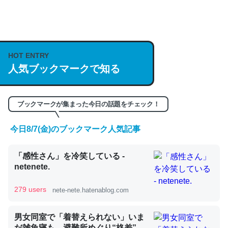
何気にChatGPTの仕組み、特に「トークン」について解
説してる記事が少ないので貴重な良記事。/続編来た
https://isobe324649.hatenablog.com/entry/2023/03/27
HOT ENTRY
人気ブックマークで知る
/064121
─GPTの仕組みと限界についての考察（１） - conceptualization
ブックマークが集まった今日の話題をチェック！
今日8/7(金)のブックマーク人気記事
これは良記事。32768トークンだと英語小説100ページ分
「感性さん」を冷笑している -
くらい。小説でいう「ずっと前の伏線」は回収されないけ
netenete.
ど、短期記憶というには多い分量。進化すればするほど分
かりやすく強くなりそう
279 users
nete-nete.hatenablog.com
─GPTの仕組みと限界についての考察（１） - conceptualization
男女同室で「着替えられない」いま
だ雑魚寝も…避難所めぐり“格差”