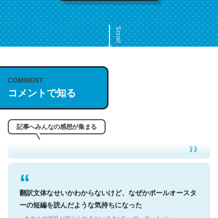
Scroll
COMMENT
これは名文。彼はとてもクレバーなんだろうなと凄く思
コメントで知る
う。英語少しでも読める人は原文もお勧め。自分はこの流
れ好き。Let’s Fucking Go. Then Covid hit. Shit.
─今のこの状況が信じられるかい？ by ラーズ・ヌートバー
記事へみんなの感想が集まる
翻訳文体なせいかわからないけど、なぜかポールオースタ
ーの短編を読んだような気持ちになった
─今のこの状況が信じられるかい？ by ラーズ・ヌートバー