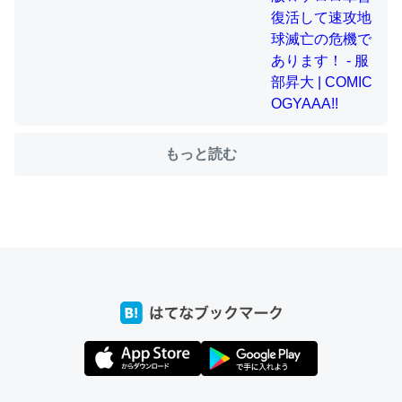
ちょうど同じ理由でEcho Show 8を設定中でした。Prime
とかSpotifyを支払う孝行もできる。一生で親と会える残
り時間を日数にすると1週間とかの人が多いそうだけど、
それを実質100倍以上に伸ばす効果があるはず……
もっと読む
─たまにLINEするくらいだった遠方の父67歳と僕。ITツール導入で
コミュニケーションが劇的に変化した｜tayorini by LIFULL介護
私も3年前ぐらいに祖母の家に設置した。ポケットWifiみ
たいなのでネット環境作ったけどAlexaしか使わないので
回線代ほとんどかからないですよ。参考：
https://toyoshi.hatenablog.com/entry/2019/05/15/1805
34