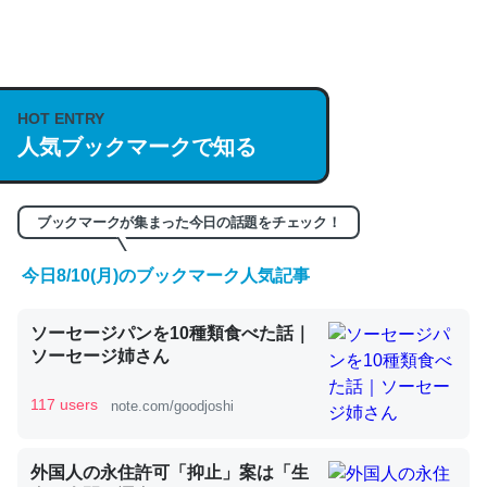
何気にChatGPTの仕組み、特に「トークン」について解
説してる記事が少ないので貴重な良記事。/続編来た
https://isobe324649.hatenablog.com/entry/2023/03/27
HOT ENTRY
/064121
人気ブックマークで知る
─GPTの仕組みと限界についての考察（１） - conceptualization
ブックマークが集まった今日の話題をチェック！
今日8/10(月)のブックマーク人気記事
これは良記事。32768トークンだと英語小説100ページ分
ソーセージパンを10種類食べた話｜
くらい。小説でいう「ずっと前の伏線」は回収されないけ
ソーセージ姉さん
ど、短期記憶というには多い分量。進化すればするほど分
かりやすく強くなりそう
117 users
note.com/goodjoshi
─GPTの仕組みと限界についての考察（１） - conceptualization
外国人の永住許可「抑止」案は「生