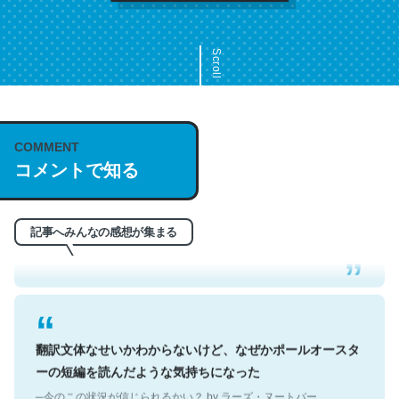
Scroll
COMMENT
これは名文。彼はとてもクレバーなんだろうなと凄く思
コメントで知る
う。英語少しでも読める人は原文もお勧め。自分はこの流
れ好き。Let’s Fucking Go. Then Covid hit. Shit.
─今のこの状況が信じられるかい？ by ラーズ・ヌートバー
記事へみんなの感想が集まる
翻訳文体なせいかわからないけど、なぜかポールオースタ
ーの短編を読んだような気持ちになった
─今のこの状況が信じられるかい？ by ラーズ・ヌートバー