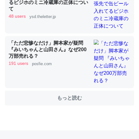
るビジホのミニ冷蔵庫の正体につい
て
48 users
ysd.theletter.jp
これを元に考えるとカルシウムを大量に使う脊椎動物と貝
類は苦労してるんだな…。腹足類だと殻を無くしてナメク
ジになったり努力してるし。
「ただ悲惨なだけ」脚本家が疑問
─ニュース :: 【研究発表】昆虫学の大問題＝「昆虫はなぜ海にいな
いのか」に関する新仮説
『みいちゃんと山田さん』なぜ200
万部売れる？
191 users
posfie.com
ウチもEchoを実家に置いて４年。でたまに覗いてる。ぼ
ちぼちRingも置こうかと画策中。あと、Googleマップで
もっと読む
位置情報を共有してる。電池残量や充電中かが分かるので
これ見て生きてるなって分かる。
─たまにLINEするくらいだった遠方の父67歳と僕。ITツール導入で
コミュニケーションが劇的に変化した｜tayorini by LIFULL介護