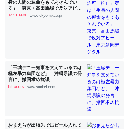
身の人間の運命をもてあそんでい
る」 東京・高田馬場で反対アピー
ル：東京新聞デジタル
144 users
www.tokyo-np.co.jp
昆虫ってカルシウム少ないのか。知らんかった。調べたら
コオロギのカルシウム分はエビの600分の1程度。
─ニュース :: 【研究発表】昆虫学の大問題＝「昆虫はなぜ海にいな
いのか」に関する新仮説
「玉城デニー知事を支えているのは
極左暴力集団など」 沖縄県議の発
論文では「淡水はカルシウムも酸素も不足してて両方に不
言に、撤回求め抗議
利だから両方が拮抗してるのでは」とあって面白い。海に
85 users
www.sankei.com
いる鋏角類（カブトガニ・ウミグモ）はカルシウムを使わ
ずキチンを強化してる筈だが、酵素が違うのか？
─ニュース :: 【研究発表】昆虫学の大問題＝「昆虫はなぜ海にいな
いのか」に関する新仮説
おまえらが出張先で缶ビール入れて