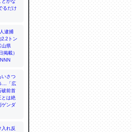
てるので
使わずキ
…。腹足