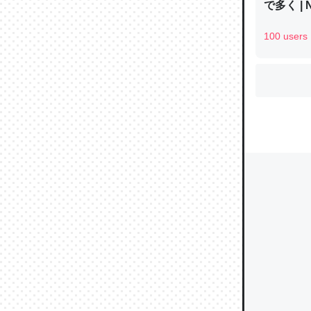
で多く | 
100 users
ウチもE
中。あと
れ見て生
─たまにL
た｜tayori
ちょうど同
きる。一
を実質1
─たまにL
た｜tayori