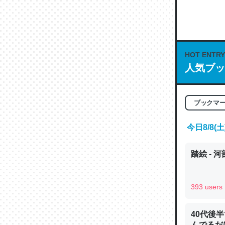
何気にC
な良記事。/続
─GPTの仕
HOT ENTRY
人気ブッ
これは良
ブックマ
の伏線」
やすく強
今日8/8
─GPTの仕
踏絵 - 
393 users
昆虫って
の600
40代後
─ニュース
んでるだ