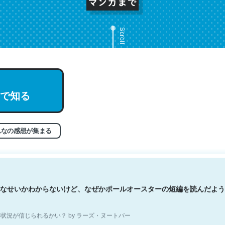
Scroll
文。彼はとてもクレバーなんだろうなと凄く思う。英語少しでも読める
で知る
分はこの流れ好き。Let’s Fucking Go. Then Covid hit. Shit.
状況が信じられるかい？ by ラーズ・ヌートバー
んなの感想が集まる
なせいかわからないけど、なぜかポールオースターの短編を読んだよう
状況が信じられるかい？ by ラーズ・ヌートバー