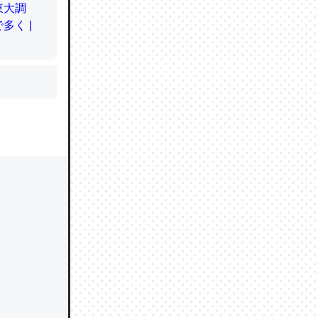
かと画策
るのでこ
的に変化し
う孝行もで
ど、それ
的に変化し