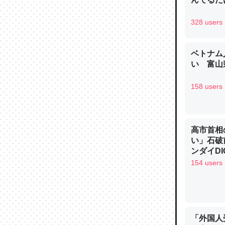
328 users
ベトナム
論文では
い 富山県
は」とあ
158 users
チンを強
─ニュース
高市首相
い」石破
ンダイDIG
154 users
これを元
類だと殻
─ニュース
「外国人