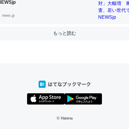
NEWSjp
news.jp
choを実家に置いて４年。でたまに覗いてる。ぼちぼちRingも置こう
、Googleマップで位置情報を共有してる。電池残量や充電中かが分か
きてるなって分かる。
もっと読む
INEするくらいだった遠方の父67歳と僕。ITツール導入でコミュニケーションが劇
ni by LIFULL介護
じ理由でEcho Show 8を設定中でした。PrimeとかSpotifyを支払
生で親と会える残り時間を日数にすると1週間とかの人が多いそうだけ
00倍以上に伸ばす効果があるはず……
INEするくらいだった遠方の父67歳と僕。ITツール導入でコミュニケーションが劇
ni by LIFULL介護
© Hatena