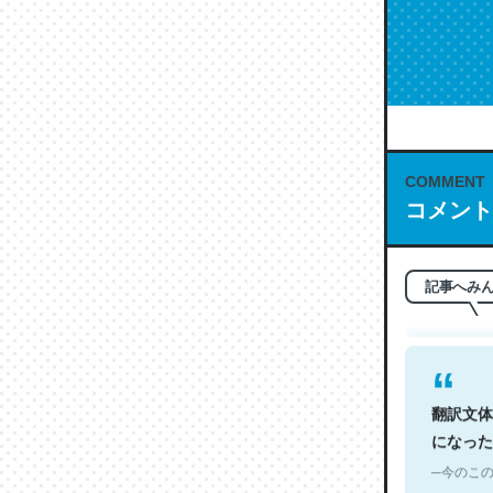
COMMENT
これは名
コメント
もお勧め。自
─今のこの
記事へみ
翻訳文体
になった
─今のこの