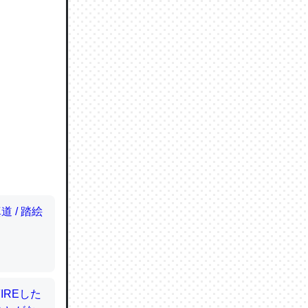
ので貴重
064121
ずっと前
ど分かり
分はエビ