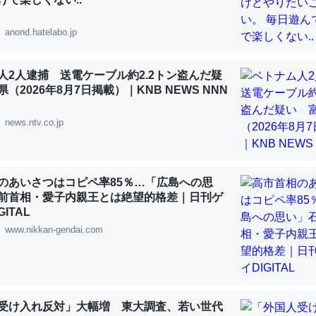
anond.hatelabo.jp
人2人逮捕 送電ケーブル約2.2トン盗んだ疑
「淡水はカルシウムも酸素も不足してて両方に不利だから両方が拮抗し
（2026年8月7日掲載）｜KNB NEWS NNN
って面白い。海にいる鋏角類（カブトガニ・ウミグモ）はカルシウムを
化してる筈だが、酵素が違うのか？
news.ntv.co.jp
 :: 【研究発表】昆虫学の大問題＝「昆虫はなぜ海にいないのか」に関する新仮説
のあいさつはコピペ率85％…「広島への思
前首相・愛子内親王とは絶望的格差｜日刊ゲ
ITAL
www.nikkan-gendai.com
に考えるとカルシウムを大量に使う脊椎動物と貝類は苦労してるんだな
を無くしてナメクジになったり努力してるし。
 :: 【研究発表】昆虫学の大問題＝「昆虫はなぜ海にいないのか」に関する新仮説
受け入れ反対」大幅増 東大調査、若い世代