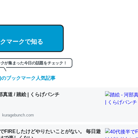
hatGPTの仕組み、特に「トークン」について解説してる記事が少ない
編来た https://isobe324649.hatenablog.com/entry/2023/03/27/
組みと限界についての考察（１） - conceptualization
クマークで知る
記事。32768トークンだと英語小説100ページ分くらい。小説でいう「
ークが集まった今日の話題をチェック！
は回収されないけど、短期記憶というには多い分量。進化すればするほ
くなりそう
(土)のブックマーク人気記事
組みと限界についての考察（１） - conceptualization
河部真道 / 踏絵 | くらげバンチ
kuragebunch.com
カルシウム少ないのか。知らんかった。調べたらコオロギのカルシウム
分の1程度。
半でFIREしたけどやりたいことがない。 毎日遊
 :: 【研究発表】昆虫学の大問題＝「昆虫はなぜ海にいないのか」に関する新仮説
けで楽しくない..