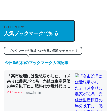
何気にChatGPTの仕組み、特に「トークン」について解
説してる記事が少ないので貴重な良記事。/続編来た
https://isobe324649.hatenablog.com/entry/2023/03/27
HOT ENTRY
/064121
人気ブックマークで知る
─GPTの仕組みと限界についての考察（１） - conceptualization
ブックマークが集まった今日の話題をチェック！
今日8/6(木)のブックマーク人気記事
これは良記事。32768トークンだと英語小説100ページ分
「高市総理には愛想尽かした」コメ
くらい。小説でいう「ずっと前の伏線」は回収されないけ
余りに農家が悲鳴 売値は生産原価
ど、短期記憶というには多い分量。進化すればするほど分
の半分以下に…肥料代や燃料代は高
かりやすく強くなりそう
騰「今年でやめる」農家も｜FNNプ
237 users
www.fnn.jp
─GPTの仕組みと限界についての考察（１） - conceptualization
ライムオンライン