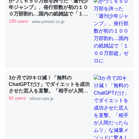
かつて６５０万部を誇った「週刊少
年ジャンプ」、発行部数が初の１０
０万部割れ…国内の紙雑誌で「１０
これを元に考えるとカルシウムを大量に使う脊椎動物と貝
０万部超」ゼロに
190 users
www.yomiuri.co.jp
類は苦労してるんだな…。腹足類だと殻を無くしてナメク
ジになったり努力してるし。
─ニュース :: 【研究発表】昆虫学の大問題＝「昆虫はなぜ海にいな
いのか」に関する新仮説
3か月で20キロ減！「無料の
ChatGPTだけ」でダイエットを成功
ウチもEchoを実家に置いて４年。でたまに覗いてる。ぼ
させた芸人を直撃。「相手が人間だ
ちぼちRingも置こうかと画策中。あと、Googleマップで
ったらムリ」な減量メソッドに驚き
92 users
nikkan-spa.jp
位置情報を共有してる。電池残量や充電中かが分かるので
| 日刊SPA!
これ見て生きてるなって分かる。
─たまにLINEするくらいだった遠方の父67歳と僕。ITツール導入で
コミュニケーションが劇的に変化した｜tayorini by LIFULL介護