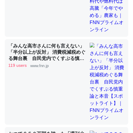
昆虫ってカルシウム少ないのか。知らんかった。調べたら
コオロギのカルシウム分はエビの600分の1程度。
─ニュース :: 【研究発表】昆虫学の大問題＝「昆虫はなぜ海にいな
いのか」に関する新仮説
「みんな高市さんに何も言えない」
「半分以上が反対」 消費税減税めぐ
る舞台裏 自民党内でくすぶる慎重
論と本音【スポットライト】｜FNN
119 users
www.fnn.jp
プライムオンライン
論文では「淡水はカルシウムも酸素も不足してて両方に不
利だから両方が拮抗してるのでは」とあって面白い。海に
いる鋏角類（カブトガニ・ウミグモ）はカルシウムを使わ
ずキチンを強化してる筈だが、酵素が違うのか？
─ニュース :: 【研究発表】昆虫学の大問題＝「昆虫はなぜ海にいな
いのか」に関する新仮説