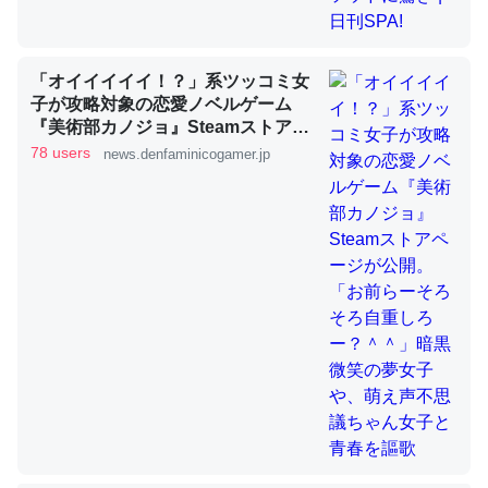
「オイイイイイ！？」系ツッコミ女
ちょうど同じ理由でEcho Show 8を設定中でした。Prime
子が攻略対象の恋愛ノベルゲーム
とかSpotifyを支払う孝行もできる。一生で親と会える残
『美術部カノジョ』Steamストアペ
り時間を日数にすると1週間とかの人が多いそうだけど、
ージが公開。「お前らーそろそろ自
78 users
news.denfaminicogamer.jp
それを実質100倍以上に伸ばす効果があるはず……
重しろー？＾＾」暗黒微笑の夢女子
や、萌え声不思議ちゃん女子と青春
─たまにLINEするくらいだった遠方の父67歳と僕。ITツール導入で
コミュニケーションが劇的に変化した｜tayorini by LIFULL介護
を謳歌
私も3年前ぐらいに祖母の家に設置した。ポケットWifiみ
たいなのでネット環境作ったけどAlexaしか使わないので
回線代ほとんどかからないですよ。参考：
https://toyoshi.hatenablog.com/entry/2019/05/15/1805
34