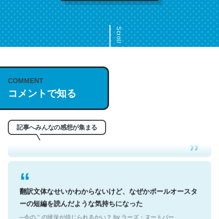
Scroll
COMMENT
これは名文。彼はとてもクレバーなんだろうなと凄く思
コメントで知る
う。英語少しでも読める人は原文もお勧め。自分はこの流
れ好き。Let’s Fucking Go. Then Covid hit. Shit.
─今のこの状況が信じられるかい？ by ラーズ・ヌートバー
記事へみんなの感想が集まる
翻訳文体なせいかわからないけど、なぜかポールオースタ
ーの短編を読んだような気持ちになった
─今のこの状況が信じられるかい？ by ラーズ・ヌートバー