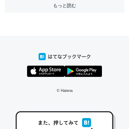
─たまにLINEするくらいだった遠方の父67歳と僕。ITツール導入で
もっと読む
コミュニケーションが劇的に変化した｜tayorini by LIFULL介護
これ作ろう。/早速夕食に作った！本当にスナップえんどう
が止まらなくなった…！生のにんにくが結構効いてるの
で、気になる場合はにんにくだけ加熱してから加えたりガ
ーリックパウダーで代用してもいいかも。
─野菜が止まらなくなる南フランス発祥の万能ソース「アイオリソ
ース」の作り方をビストロ居酒屋のシェフに聞いてみた - メシ通 | ホ
ットペッパーグルメ
© Hatena
スペインにもアリオリソースがあり、それも美味しいんだ
けど、読み方が違うだけで同じものを指すのか、また違う