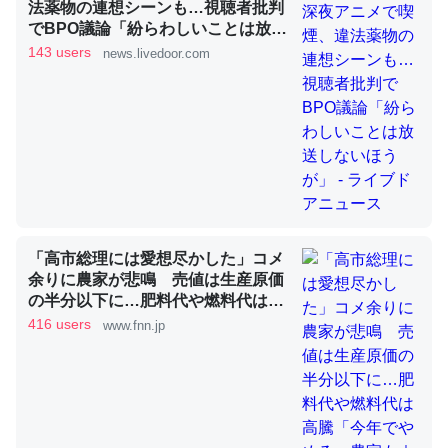
法薬物の連想シーンも…視聴者批判
でBPO議論「紛らわしいことは放送
しないほうが」 - ライブドアニュー
143 users
news.livedoor.com
これを元に考えるとカルシウムを大量に使う脊椎動物と貝
ス
類は苦労してるんだな…。腹足類だと殻を無くしてナメク
ジになったり努力してるし。
─ニュース :: 【研究発表】昆虫学の大問題＝「昆虫はなぜ海にいな
いのか」に関する新仮説
「高市総理には愛想尽かした」コメ
余りに農家が悲鳴 売値は生産原価
ウチもEchoを実家に置いて４年。でたまに覗いてる。ぼ
の半分以下に…肥料代や燃料代は高
ちぼちRingも置こうかと画策中。あと、Googleマップで
騰「今年でやめる」農家も｜FNNプ
416 users
www.fnn.jp
位置情報を共有してる。電池残量や充電中かが分かるので
ライムオンライン
これ見て生きてるなって分かる。
─たまにLINEするくらいだった遠方の父67歳と僕。ITツール導入で
コミュニケーションが劇的に変化した｜tayorini by LIFULL介護