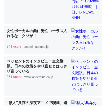
昆虫ってカルシウム少ないのか。知らんかった。調べたら
コオロギのカルシウム分はエビの600分の1程度。
─ニュース :: 【研究発表】昆虫学の大問題＝「昆虫はなぜ海にいな
女性ボーカルの曲に男性コーラス入
いのか」に関する新仮説
れるな！クソが！
241 users
anond.hatelabo.jp
ベッセントのインタビュー全文翻
論文では「淡水はカルシウムも酸素も不足してて両方に不
訳。日本の政策をやり直せとはっき
利だから両方が拮抗してるのでは」とあって面白い。海に
り言っている
いる鋏角類（カブトガニ・ウミグモ）はカルシウムを使わ
231 users
www.landerblue.co.jp
ずキチンを強化してる筈だが、酵素が違うのか？
─ニュース :: 【研究発表】昆虫学の大問題＝「昆虫はなぜ海にいな
いのか」に関する新仮説
“獣人”共存の深夜アニメで喫煙、違