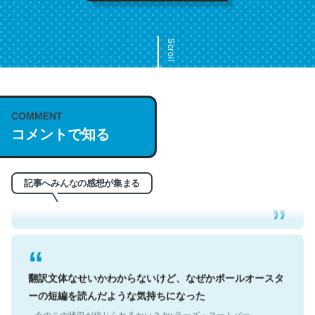
Scroll
COMMENT
これは名文。彼はとてもクレバーなんだろうなと凄く思
コメントで知る
う。英語少しでも読める人は原文もお勧め。自分はこの流
れ好き。Let’s Fucking Go. Then Covid hit. Shit.
─今のこの状況が信じられるかい？ by ラーズ・ヌートバー
記事へみんなの感想が集まる
翻訳文体なせいかわからないけど、なぜかポールオースタ
ーの短編を読んだような気持ちになった
─今のこの状況が信じられるかい？ by ラーズ・ヌートバー