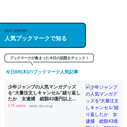
何気にChatGPTの仕組み、特に「トークン」について解
説してる記事が少ないので貴重な良記事。/続編来た
https://isobe324649.hatenablog.com/entry/2023/03/27
HOT ENTRY
人気ブックマークで知る
/064121
─GPTの仕組みと限界についての考察（１） - conceptualization
ブックマークが集まった今日の話題をチェック！
今日8/6(木)のブックマーク人気記事
これは良記事。32768トークンだと英語小説100ページ分
少年ジャンプの人気マンガグッズ
くらい。小説でいう「ずっと前の伏線」は回収されないけ
を“大量注文しキャンセル”繰り返し
ど、短期記憶というには多い分量。進化すればするほど分
たか 女逮捕 総額43億円以上
かりやすく強くなりそう
（2026年8月6日掲載）｜日テレ
175 users
news.ntv.co.jp
NEWS NNN
─GPTの仕組みと限界についての考察（１） - conceptualization