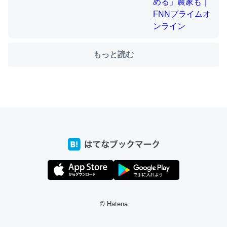
ちょうど同じ理由でEcho Show 8を設定中でした。Prime
もっと読む
とかSpotifyを支払う孝行もできる。一生で親と会える残
り時間を日数にすると1週間とかの人が多いそうだけど、
それを実質100倍以上に伸ばす効果があるはず……
─たまにLINEするくらいだった遠方の父67歳と僕。ITツール導入で
コミュニケーションが劇的に変化した｜tayorini by LIFULL介護
私も3年前ぐらいに祖母の家に設置した。ポケットWifiみ
たいなのでネット環境作ったけどAlexaしか使わないので
回線代ほとんどかからないですよ。参考：
© Hatena
https://toyoshi.hatenablog.com/entry/2019/05/15/1805
34