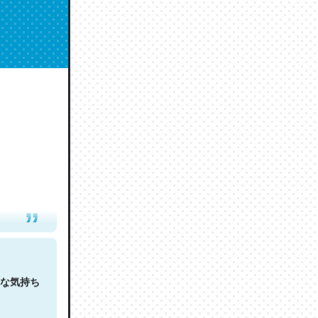
人は原文
な気持ち