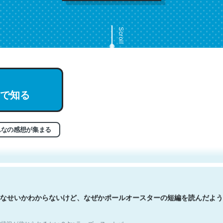
Scroll
で知る
文。彼はとてもクレバーなんだろうなと凄く思う。英語少しでも読める
分はこの流れ好き。Let’s Fucking Go. Then Covid hit. Shit.
状況が信じられるかい？ by ラーズ・ヌートバー
んなの感想が集まる
なせいかわからないけど、なぜかポールオースターの短編を読んだよう
状況が信じられるかい？ by ラーズ・ヌートバー