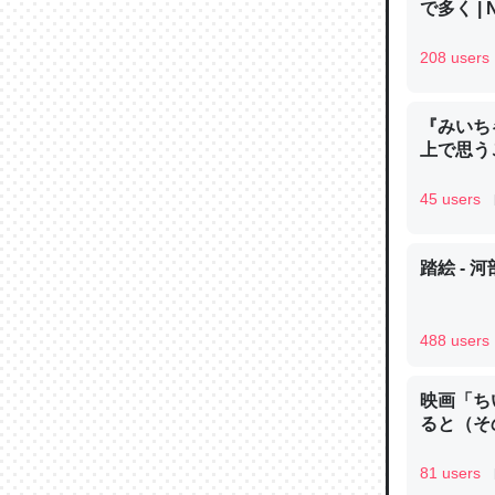
で多く | 
─ニュース
208 users
『みいち
上で思
論文では
は」とあ
45 users
チンを強
─ニュース
踏絵 - 
488 users
これを元
映画「ち
類だと殻
ると（そ
─ニュース
81 users