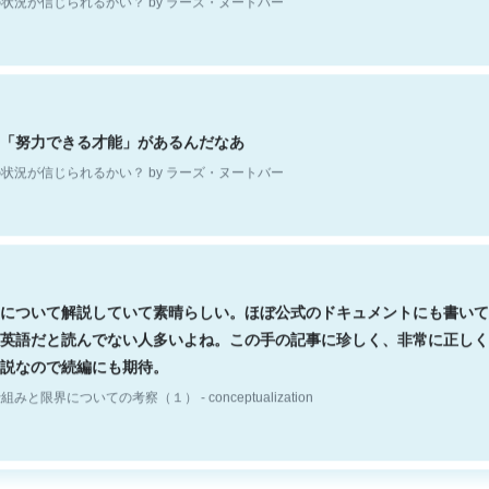
「努力できる才能」があるんだなあ
状況が信じられるかい？ by ラーズ・ヌートバー
について解説していて素晴らしい。ほぼ公式のドキュメントにも書いて
英語だと読んでない人多いよね。この手の記事に珍しく、非常に正しく
説なので続編にも期待。
組みと限界についての考察（１） - conceptualization