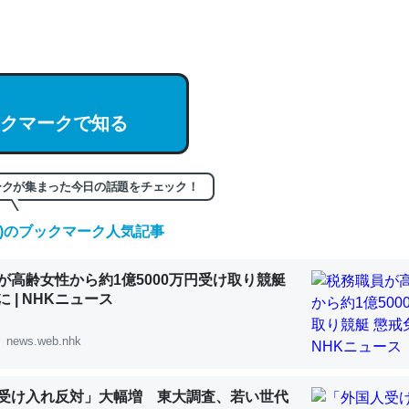
hatGPTの仕組み、特に「トークン」について解説してる記事が少ない
編来た https://isobe324649.hatenablog.com/entry/2023/03/27/
組みと限界についての考察（１） - conceptualization
クマークで知る
記事。32768トークンだと英語小説100ページ分くらい。小説でいう「
ークが集まった今日の話題をチェック！
は回収されないけど、短期記憶というには多い分量。進化すればするほ
(土)のブックマーク人気記事
くなりそう
組みと限界についての考察（１） - conceptualization
が高齢女性から約1億5000万円受け取り競艇
 | NHKニュース
news.web.nhk
カルシウム少ないのか。知らんかった。調べたらコオロギのカルシウム
受け入れ反対」大幅増 東大調査、若い世代
分の1程度。