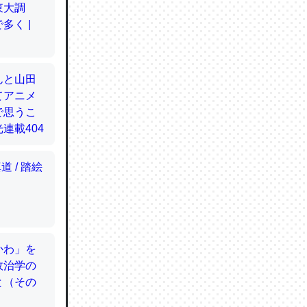
てるので
使わずキ
…。腹足