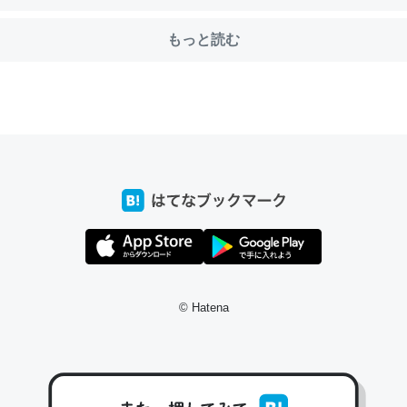
もっと読む
choを実家に置いて４年。でたまに覗いてる。ぼちぼちRingも置こう
、Googleマップで位置情報を共有してる。電池残量や充電中かが分か
きてるなって分かる。
INEするくらいだった遠方の父67歳と僕。ITツール導入でコミュニケーションが劇
ni by LIFULL介護
じ理由でEcho Show 8を設定中でした。PrimeとかSpotifyを支払
生で親と会える残り時間を日数にすると1週間とかの人が多いそうだけ
© Hatena
00倍以上に伸ばす効果があるはず……
INEするくらいだった遠方の父67歳と僕。ITツール導入でコミュニケーションが劇
ni by LIFULL介護