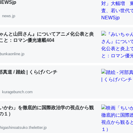
NEWSjp
 :: 【研究発表】昆虫学の大問題＝「昆虫はなぜ海にいないのか」に関する新仮説
news.jp
ゃんと山田さん』についてアニメ化公表と炎
うこと：ロマン優光連載404
「淡水はカルシウムも酸素も不足してて両方に不利だから両方が拮抗し
って面白い。海にいる鋏角類（カブトガニ・ウミグモ）はカルシウムを
bunkaonline.jp
化してる筈だが、酵素が違うのか？
 :: 【研究発表】昆虫学の大問題＝「昆虫はなぜ海にいないのか」に関する新仮説
河部真道 / 踏絵 | くらげバンチ
kuragebunch.com
に考えるとカルシウムを大量に使う脊椎動物と貝類は苦労してるんだな
いかわ」を徹底的に国際政治学の視点から観
を無くしてナメクジになったり努力してるし。
の１）
 :: 【研究発表】昆虫学の大問題＝「昆虫はなぜ海にいないのか」に関する新仮説
higashinoatsuko.theletter.jp