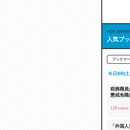
何気にC
な良記事。/続
─GPTの仕
HOT ENTRY
人気ブッ
これは良
ブックマ
の伏線」
今日8/8
やすく強
─GPTの仕
税務職員
懲戒免職に
128 users
昆虫って
「外国人
の600