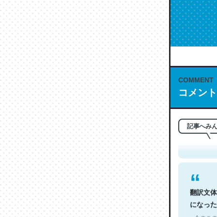
COMMENT
コメント
これは名
もお勧め。自
─今のこの
記事へみ
翻訳文体
になった
─今のこの