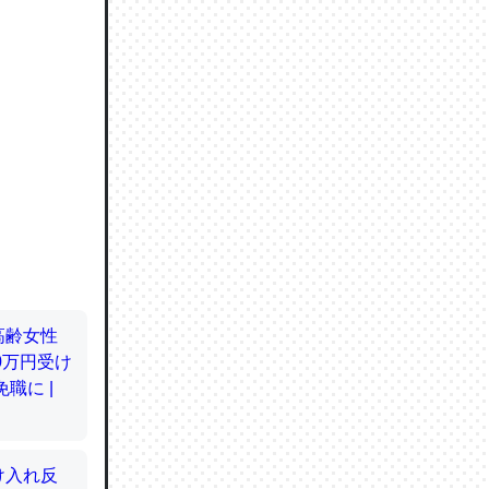
ので貴重
064121
ずっと前
ど分かり
分はエビ