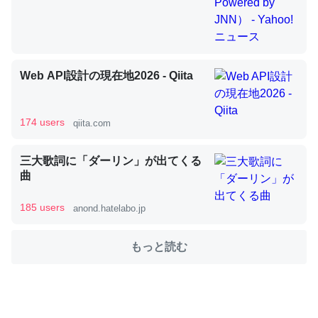
これを元に考えるとカルシウムを大量に使う脊椎動物と貝
類は苦労してるんだな…。腹足類だと殻を無くしてナメク
ジになったり努力してるし。
Web API設計の現在地2026 - Qiita
─ニュース :: 【研究発表】昆虫学の大問題＝「昆虫はなぜ海にいな
いのか」に関する新仮説
174 users
qiita.com
三大歌詞に「ダーリン」が出てくる
曲
ウチもEchoを実家に置いて４年。でたまに覗いてる。ぼ
185 users
anond.hatelabo.jp
ちぼちRingも置こうかと画策中。あと、Googleマップで
位置情報を共有してる。電池残量や充電中かが分かるので
これ見て生きてるなって分かる。
もっと読む
─たまにLINEするくらいだった遠方の父67歳と僕。ITツール導入で
コミュニケーションが劇的に変化した｜tayorini by LIFULL介護