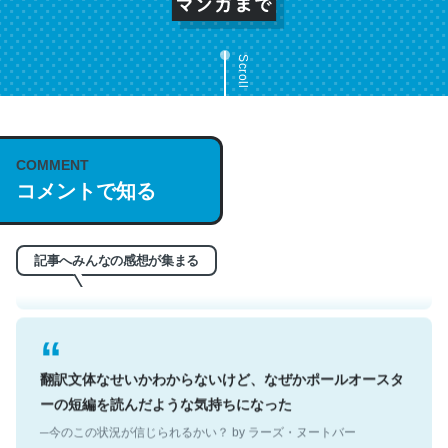
Scroll
これは名文。彼はとてもクレバーなんだろうなと凄く思
COMMENT
コメントで知る
う。英語少しでも読める人は原文もお勧め。自分はこの流
れ好き。Let’s Fucking Go. Then Covid hit. Shit.
─今のこの状況が信じられるかい？ by ラーズ・ヌートバー
記事へみんなの感想が集まる
翻訳文体なせいかわからないけど、なぜかポールオースタ
ーの短編を読んだような気持ちになった
─今のこの状況が信じられるかい？ by ラーズ・ヌートバー