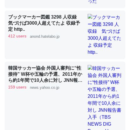
昆虫ってカルシウム少ないのか。知らんかった。調べたら
ブックマーカー図鑑 3298 人収録
気づけば3000人超えてたよ 収録予
コオロギのカルシウム分はエビの600分の1程度。
定 http..
─ニュース :: 【研究発表】昆虫学の大問題＝「昆虫はなぜ海にいな
412 users
anond.hatelabo.jp
いのか」に関する新仮説
韓国サッカー協会 外国人審判に“性
論文では「淡水はカルシウムも酸素も不足してて両方に不
接待” W杯や五輪の予選、2011年か
ら約1年間で10人余に対し JNN報告
利だから両方が拮抗してるのでは」とあって面白い。海に
書入手（TBS NEWS DIG Powered
159 users
news.yahoo.co.jp
いる鋏角類（カブトガニ・ウミグモ）はカルシウムを使わ
by JNN） - Yahoo!ニュース
ずキチンを強化してる筈だが、酵素が違うのか？
─ニュース :: 【研究発表】昆虫学の大問題＝「昆虫はなぜ海にいな
いのか」に関する新仮説