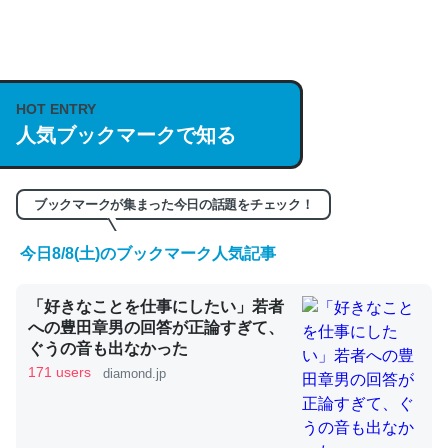
何気にChatGPTの仕組み、特に「トークン」について解
説してる記事が少ないので貴重な良記事。/続編来た
https://isobe324649.hatenablog.com/entry/2023/03/27
HOT ENTRY
/064121
人気ブックマークで知る
─GPTの仕組みと限界についての考察（１） - conceptualization
ブックマークが集まった今日の話題をチェック！
今日8/8(土)のブックマーク人気記事
これは良記事。32768トークンだと英語小説100ページ分
くらい。小説でいう「ずっと前の伏線」は回収されないけ
「好きなことを仕事にしたい」若者
ど、短期記憶というには多い分量。進化すればするほど分
への豊田章男の回答が正論すぎて、
ぐうの音も出なかった
かりやすく強くなりそう
171 users
diamond.jp
─GPTの仕組みと限界についての考察（１） - conceptualization