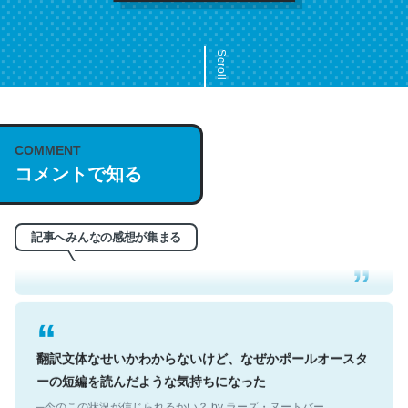
Scroll
COMMENT
これは名文。彼はとてもクレバーなんだろうなと凄く思
コメントで知る
う。英語少しでも読める人は原文もお勧め。自分はこの流
れ好き。Let’s Fucking Go. Then Covid hit. Shit.
─今のこの状況が信じられるかい？ by ラーズ・ヌートバー
記事へみんなの感想が集まる
翻訳文体なせいかわからないけど、なぜかポールオースタ
ーの短編を読んだような気持ちになった
─今のこの状況が信じられるかい？ by ラーズ・ヌートバー