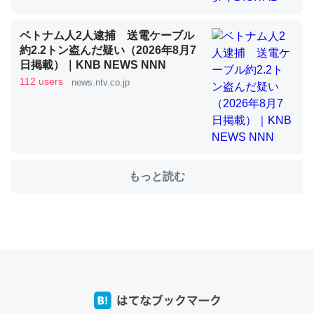
ベトナム人2人逮捕 送電ケーブル
これを元に考えるとカルシウムを大量に使う脊椎動物と貝
約2.2トン盗んだ疑い（2026年8月7
類は苦労してるんだな…。腹足類だと殻を無くしてナメク
日掲載）｜KNB NEWS NNN
ジになったり努力してるし。
112 users
news.ntv.co.jp
─ニュース :: 【研究発表】昆虫学の大問題＝「昆虫はなぜ海にいな
いのか」に関する新仮説
もっと読む
ウチもEchoを実家に置いて４年。でたまに覗いてる。ぼ
ちぼちRingも置こうかと画策中。あと、Googleマップで
位置情報を共有してる。電池残量や充電中かが分かるので
これ見て生きてるなって分かる。
─たまにLINEするくらいだった遠方の父67歳と僕。ITツール導入で
コミュニケーションが劇的に変化した｜tayorini by LIFULL介護