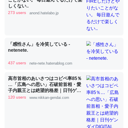
しくない..
273 users
anond.hatelabo.jp
昆虫ってカルシウム少ないのか。知らんかった。調べたら
コオロギのカルシウム分はエビの600分の1程度。
─ニュース :: 【研究発表】昆虫学の大問題＝「昆虫はなぜ海にいな
いのか」に関する新仮説
「感性さん」を冷笑している -
netenete.
437 users
nete-nete.hatenablog.com
論文では「淡水はカルシウムも酸素も不足してて両方に不
高市首相のあいさつはコピペ率85％
利だから両方が拮抗してるのでは」とあって面白い。海に
…「広島への思い」石破前首相・愛
子内親王とは絶望的格差｜日刊ゲン
いる鋏角類（カブトガニ・ウミグモ）はカルシウムを使わ
ダイDIGITAL
120 users
www.nikkan-gendai.com
ずキチンを強化してる筈だが、酵素が違うのか？
─ニュース :: 【研究発表】昆虫学の大問題＝「昆虫はなぜ海にいな
いのか」に関する新仮説