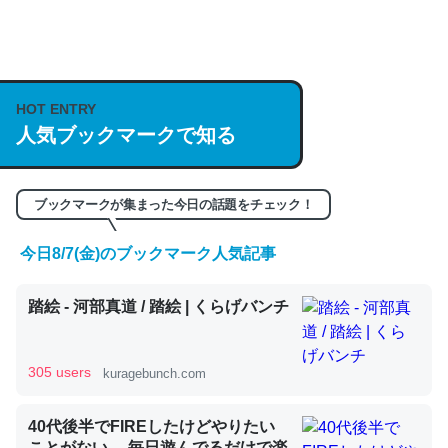
何気にChatGPTの仕組み、特に「トークン」について解
説してる記事が少ないので貴重な良記事。/続編来た
https://isobe324649.hatenablog.com/entry/2023/03/27
HOT ENTRY
/064121
人気ブックマークで知る
─GPTの仕組みと限界についての考察（１） - conceptualization
ブックマークが集まった今日の話題をチェック！
今日8/7(金)のブックマーク人気記事
これは良記事。32768トークンだと英語小説100ページ分
踏絵 - 河部真道 / 踏絵 | くらげバンチ
くらい。小説でいう「ずっと前の伏線」は回収されないけ
ど、短期記憶というには多い分量。進化すればするほど分
かりやすく強くなりそう
305 users
kuragebunch.com
─GPTの仕組みと限界についての考察（１） - conceptualization
40代後半でFIREしたけどやりたい
ことがない。 毎日遊んでるだけで楽