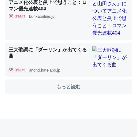
アニメ化公表と炎上で思うこと：ロ
マン優光連載404
98 users
bunkaonline.jp
これを元に考えるとカルシウムを大量に使う脊椎動物と貝
類は苦労してるんだな…。腹足類だと殻を無くしてナメク
ジになったり努力してるし。
─ニュース :: 【研究発表】昆虫学の大問題＝「昆虫はなぜ海にいな
いのか」に関する新仮説
三大歌詞に「ダーリン」が出てくる
曲
55 users
anond.hatelabo.jp
もっと読む
ウチもEchoを実家に置いて４年。でたまに覗いてる。ぼ
ちぼちRingも置こうかと画策中。あと、Googleマップで
位置情報を共有してる。電池残量や充電中かが分かるので
これ見て生きてるなって分かる。
─たまにLINEするくらいだった遠方の父67歳と僕。ITツール導入で
コミュニケーションが劇的に変化した｜tayorini by LIFULL介護