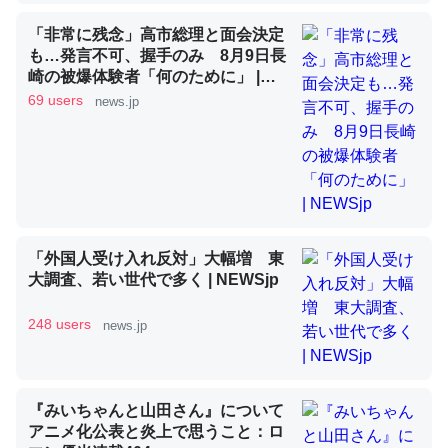
「非常に残念」高市総理と面会決定
も…発言不可、握手のみ 8月9日長
昆虫ってカルシウム少ないのか。知らんかった。調べたら
崎の被爆体験者「何のために」 |
NEWSjp
コオロギのカルシウム分はエビの600分の1程度。
69 users
news.jp
─ニュース :: 【研究発表】昆虫学の大問題＝「昆虫はなぜ海にいな
いのか」に関する新仮説
「外国人受け入れ反対」大幅増 東
論文では「淡水はカルシウムも酸素も不足してて両方に不
大調査、若い世代で多く | NEWSjp
利だから両方が拮抗してるのでは」とあって面白い。海に
いる鋏角類（カブトガニ・ウミグモ）はカルシウムを使わ
248 users
news.jp
ずキチンを強化してる筈だが、酵素が違うのか？
─ニュース :: 【研究発表】昆虫学の大問題＝「昆虫はなぜ海にいな
いのか」に関する新仮説
『みいちゃんと山田さん』について
アニメ化公表と炎上で思うこと：ロ