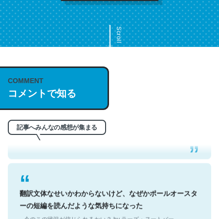
Scroll
COMMENT
これは名文。彼はとてもクレバーなんだろうなと凄く思
コメントで知る
う。英語少しでも読める人は原文もお勧め。自分はこの流
れ好き。Let’s Fucking Go. Then Covid hit. Shit.
─今のこの状況が信じられるかい？ by ラーズ・ヌートバー
記事へみんなの感想が集まる
翻訳文体なせいかわからないけど、なぜかポールオースタ
ーの短編を読んだような気持ちになった
─今のこの状況が信じられるかい？ by ラーズ・ヌートバー