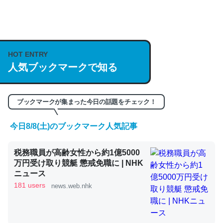
何気にChatGPTの仕組み、特に「トークン」について解
説してる記事が少ないので貴重な良記事。/続編来た
https://isobe324649.hatenablog.com/entry/2023/03/27
HOT ENTRY
人気ブックマークで知る
/064121
─GPTの仕組みと限界についての考察（１） - conceptualization
ブックマークが集まった今日の話題をチェック！
今日8/8(土)のブックマーク人気記事
これは良記事。32768トークンだと英語小説100ページ分
税務職員が高齢女性から約1億5000
くらい。小説でいう「ずっと前の伏線」は回収されないけ
万円受け取り競艇 懲戒免職に | NHK
ど、短期記憶というには多い分量。進化すればするほど分
ニュース
かりやすく強くなりそう
181 users
news.web.nhk
─GPTの仕組みと限界についての考察（１） - conceptualization