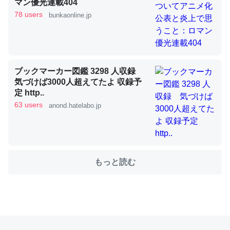
マン優光連載404
78 users
bunkaonline.jp
これを元に考えるとカルシウムを大量に使う脊椎動物と貝
類は苦労してるんだな…。腹足類だと殻を無くしてナメク
ジになったり努力してるし。
ブックマーカー図鑑 3298 人収録
─ニュース :: 【研究発表】昆虫学の大問題＝「昆虫はなぜ海にいな
気づけば3000人超えてたよ 収録予
いのか」に関する新仮説
定 http..
63 users
anond.hatelabo.jp
ウチもEchoを実家に置いて４年。でたまに覗いてる。ぼ
ちぼちRingも置こうかと画策中。あと、Googleマップで
もっと読む
位置情報を共有してる。電池残量や充電中かが分かるので
これ見て生きてるなって分かる。
─たまにLINEするくらいだった遠方の父67歳と僕。ITツール導入で
コミュニケーションが劇的に変化した｜tayorini by LIFULL介護