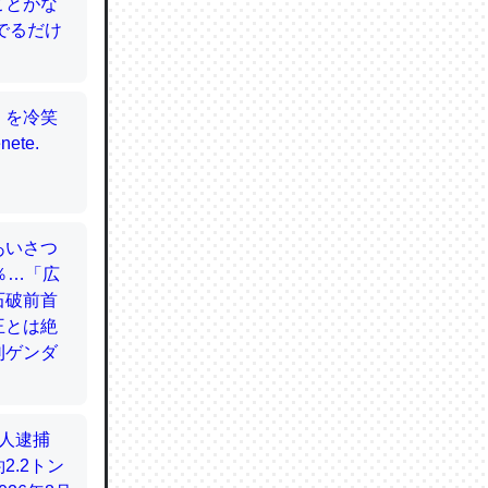
てるので
使わずキ
…。腹足