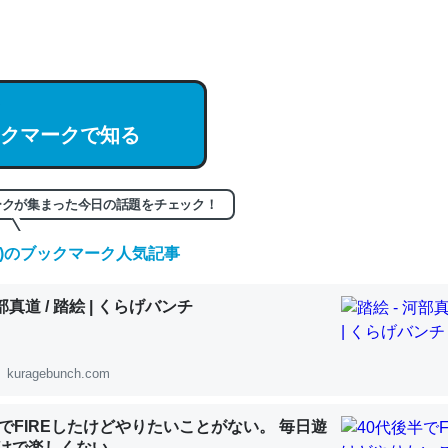
hatGPTの仕組み、特に「トークン」について解説してる記事が少ない
編来た https://isobe324649.hatenablog.com/entry/2023/03/27/
組みと限界についての考察（１） - conceptualization
クマークで知る
記事。32768トークンだと英語小説100ページ分くらい。小説でいう「
ークが集まった今日の話題をチェック！
は回収されないけど、短期記憶というには多い分量。進化すればするほ
くなりそう
(金)のブックマーク人気記事
組みと限界についての考察（１） - conceptualization
河部真道 / 踏絵 | くらげバンチ
kuragebunch.com
カルシウム少ないのか。知らんかった。調べたらコオロギのカルシウム
半でFIREしたけどやりたいことがない。 毎日遊
分の1程度。
けで楽しくない..