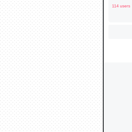
114 users
ウチもE
中。あと
れ見て生
─たまにL
た｜tayori
ちょうど同
きる。一
を実質1
─たまにL
た｜tayori