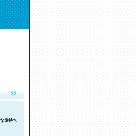
人は原文
な気持ち