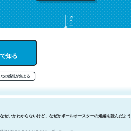
Scroll
で知る
文。彼はとてもクレバーなんだろうなと凄く思う。英語少しでも読める
分はこの流れ好き。Let’s Fucking Go. Then Covid hit. Shit.
状況が信じられるかい？ by ラーズ・ヌートバー
んなの感想が集まる
なせいかわからないけど、なぜかポールオースターの短編を読んだよう
状況が信じられるかい？ by ラーズ・ヌートバー