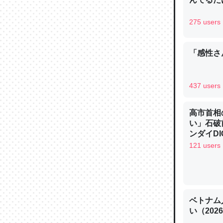
─ニュース
275 users
「感性さん
論文では
は」とあ
437 users
チンを強
─ニュース
高市首相
い」石破
ンダイDIG
121 users
これを元
類だと殻
─ニュース
ベトナム
い（202