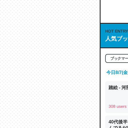
何気にC
な良記事。/続
─GPTの仕
HOT ENTRY
人気ブッ
これは良
ブックマ
の伏線」
やすく強
今日8/7
─GPTの仕
踏絵 - 
308 users
昆虫って
40代後
の600
んでるだ