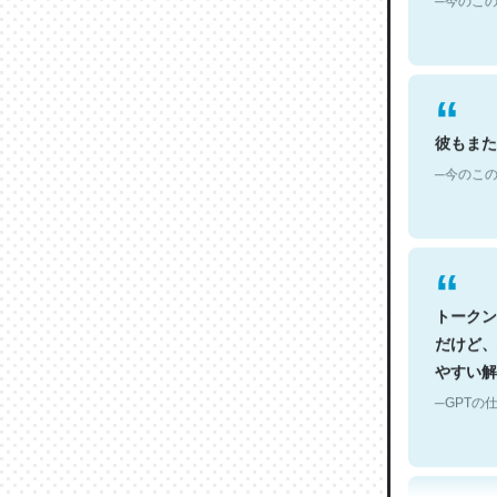
彼もまた
─今のこの
トークン
だけど、
やすい解
─GPTの仕