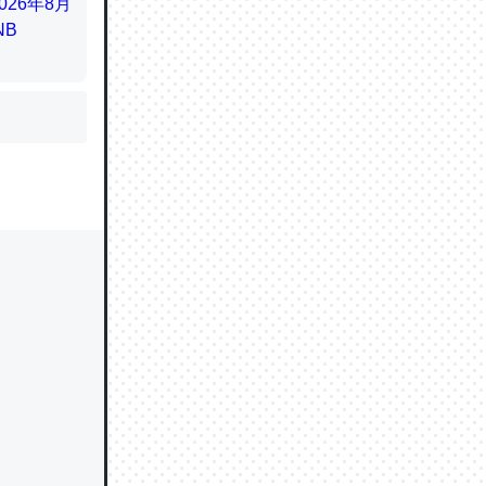
かと画策
るのでこ
的に変化し
う孝行もで
ど、それ
的に変化し