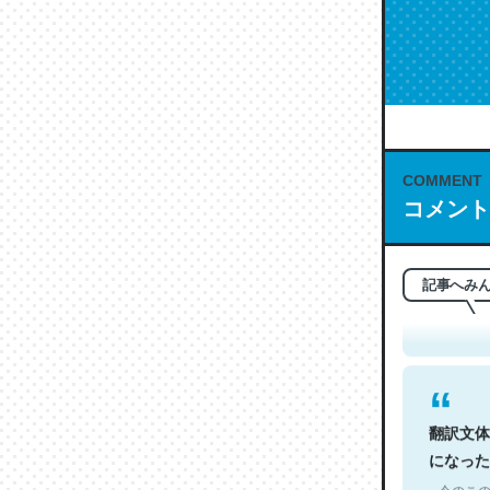
COMMENT
コメント
これは名
もお勧め。自
─今のこの
記事へみ
翻訳文体
になった
─今のこの