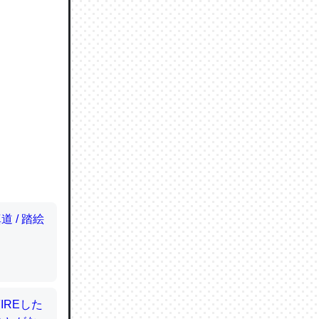
ので貴重
064121
ずっと前
ど分かり
分はエビ