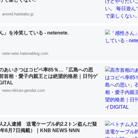
 :: 【研究発表】昆虫学の大問題＝「昆虫はなぜ海にいないのか」に関する新仮説
anond.hatelabo.jp
」を冷笑している - netenete.
「淡水はカルシウムも酸素も不足してて両方に不利だから両方が拮抗し
って面白い。海にいる鋏角類（カブトガニ・ウミグモ）はカルシウムを
nete-nete.hatenablog.com
化してる筈だが、酵素が違うのか？
 :: 【研究発表】昆虫学の大問題＝「昆虫はなぜ海にいないのか」に関する新仮説
のあいさつはコピペ率85％…「広島への思
前首相・愛子内親王とは絶望的格差｜日刊ゲ
ITAL
www.nikkan-gendai.com
に考えるとカルシウムを大量に使う脊椎動物と貝類は苦労してるんだな
を無くしてナメクジになったり努力してるし。
 :: 【研究発表】昆虫学の大問題＝「昆虫はなぜ海にいないのか」に関する新仮説
人2人逮捕 送電ケーブル約2.2トン盗んだ疑
6年8月7日掲載）｜KNB NEWS NNN