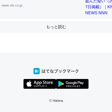
news.ntv.co.jp
choを実家に置いて４年。でたまに覗いてる。ぼちぼちRingも置こう
、Googleマップで位置情報を共有してる。電池残量や充電中かが分か
もっと読む
きてるなって分かる。
INEするくらいだった遠方の父67歳と僕。ITツール導入でコミュニケーションが劇
ni by LIFULL介護
じ理由でEcho Show 8を設定中でした。PrimeとかSpotifyを支払
生で親と会える残り時間を日数にすると1週間とかの人が多いそうだけ
00倍以上に伸ばす効果があるはず……
INEするくらいだった遠方の父67歳と僕。ITツール導入でコミュニケーションが劇
ni by LIFULL介護
© Hatena