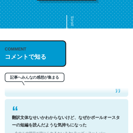
Scroll
COMMENT
これは名文。彼はとてもクレバーなんだろうなと凄く思
コメントで知る
う。英語少しでも読める人は原文もお勧め。自分はこの流
れ好き。Let’s Fucking Go. Then Covid hit. Shit.
─今のこの状況が信じられるかい？ by ラーズ・ヌートバー
記事へみんなの感想が集まる
翻訳文体なせいかわからないけど、なぜかポールオースタ
ーの短編を読んだような気持ちになった
─今のこの状況が信じられるかい？ by ラーズ・ヌートバー