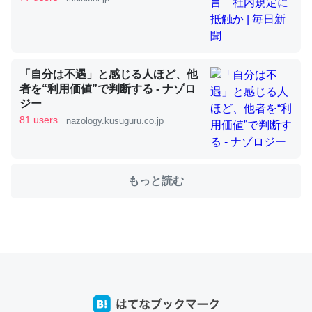
これを元に考えるとカルシウムを大量に使う脊椎動物と貝
類は苦労してるんだな…。腹足類だと殻を無くしてナメク
「自分は不遇」と感じる人ほど、他
ジになったり努力してるし。
者を“利用価値”で判断する - ナゾロ
─ニュース :: 【研究発表】昆虫学の大問題＝「昆虫はなぜ海にいな
ジー
いのか」に関する新仮説
81 users
nazology.kusuguru.co.jp
もっと読む
ウチもEchoを実家に置いて４年。でたまに覗いてる。ぼ
ちぼちRingも置こうかと画策中。あと、Googleマップで
位置情報を共有してる。電池残量や充電中かが分かるので
これ見て生きてるなって分かる。
─たまにLINEするくらいだった遠方の父67歳と僕。ITツール導入で
コミュニケーションが劇的に変化した｜tayorini by LIFULL介護