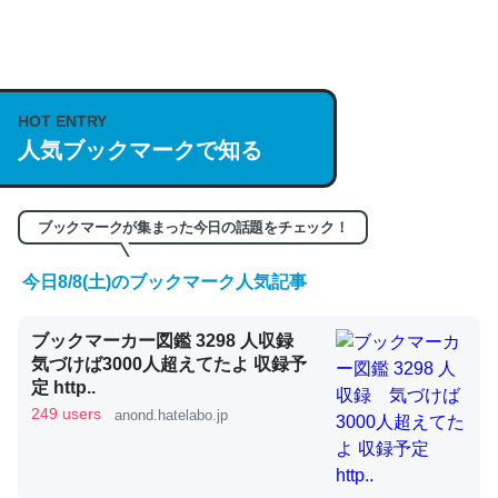
何気にChatGPTの仕組み、特に「トークン」について解
説してる記事が少ないので貴重な良記事。/続編来た
https://isobe324649.hatenablog.com/entry/2023/03/27
HOT ENTRY
人気ブックマークで知る
/064121
─GPTの仕組みと限界についての考察（１） - conceptualization
ブックマークが集まった今日の話題をチェック！
今日8/8(土)のブックマーク人気記事
これは良記事。32768トークンだと英語小説100ページ分
ブックマーカー図鑑 3298 人収録
くらい。小説でいう「ずっと前の伏線」は回収されないけ
気づけば3000人超えてたよ 収録予
ど、短期記憶というには多い分量。進化すればするほど分
定 http..
かりやすく強くなりそう
249 users
anond.hatelabo.jp
─GPTの仕組みと限界についての考察（１） - conceptualization