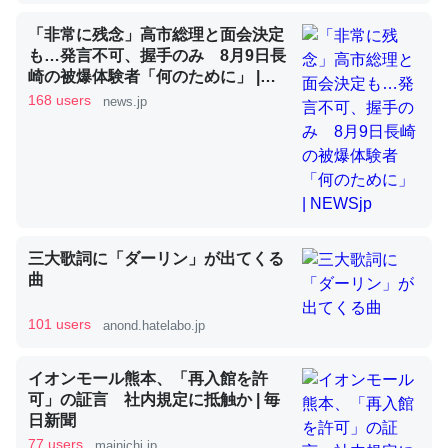
「非常に残念」高市総理と面会決定
も…発言不可、握手のみ 8月9日長
昆虫ってカルシウム少ないのか。知らんかった。調べたら
崎の被爆体験者「何のために」 |
NEWSjp
コオロギのカルシウム分はエビの600分の1程度。
168 users
news.jp
─ニュース :: 【研究発表】昆虫学の大問題＝「昆虫はなぜ海にいな
いのか」に関する新仮説
三大歌詞に「ダーリン」が出てくる
論文では「淡水はカルシウムも酸素も不足してて両方に不
曲
利だから両方が拮抗してるのでは」とあって面白い。海に
いる鋏角類（カブトガニ・ウミグモ）はカルシウムを使わ
101 users
anond.hatelabo.jp
ずキチンを強化してる筈だが、酵素が違うのか？
─ニュース :: 【研究発表】昆虫学の大問題＝「昆虫はなぜ海にいな
イオンモール熊本、「再入館を許
いのか」に関する新仮説
可」の証言 社内規定に抵触か | 毎
日新聞
77 users
mainichi.jp