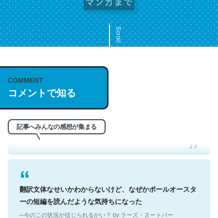
Scroll
COMMENT
これは名文。彼はとてもクレバーなんだろうなと凄く思
コメントで知る
う。英語少しでも読める人は原文もお勧め。自分はこの流
れ好き。Let’s Fucking Go. Then Covid hit. Shit.
─今のこの状況が信じられるかい？ by ラーズ・ヌートバー
記事へみんなの感想が集まる
翻訳文体なせいかわからないけど、なぜかポールオースタ
ーの短編を読んだような気持ちになった
─今のこの状況が信じられるかい？ by ラーズ・ヌートバー