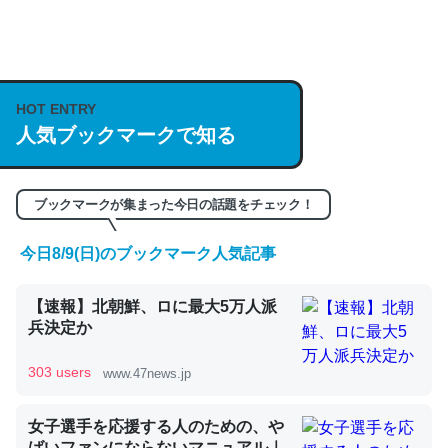
何気にChatGPTの仕組み、特に「トークン」について解
説してる記事が少ないので貴重な良記事。/続編来た
https://isobe324649.hatenablog.com/entry/2023/03/27
HOT ENTRY
/064121
人気ブックマークで知る
─GPTの仕組みと限界についての考察（１） - conceptualization
ブックマークが集まった今日の話題をチェック！
今日8/9(日)のブックマーク人気記事
これは良記事。32768トークンだと英語小説100ページ分
【速報】北朝鮮、ロに最大5万人派
くらい。小説でいう「ずっと前の伏線」は回収されないけ
兵決定か
ど、短期記憶というには多い分量。進化すればするほど分
かりやすく強くなりそう
303 users
www.47news.jp
─GPTの仕組みと限界についての考察（１） - conceptualization
女子選手を応援する人のための、や
ばいファンにならないマニュアル｜