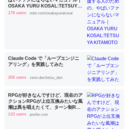
OSAKA YURU KOSAL:TETSUYA
KITAMOTO
178 users
note.com/osakayurukosal
昆虫ってカルシウム少ないのか。知らんかった。調べたら
コオロギのカルシウム分はエビの600分の1程度。
─ニュース :: 【研究発表】昆虫学の大問題＝「昆虫はなぜ海にいな
いのか」に関する新仮説
Claude Code で「ループエンジニ
アリング」を実践してみた
論文では「淡水はカルシウムも酸素も不足してて両方に不
266 users
zenn.dev/tetsu_don
利だから両方が拮抗してるのでは」とあって面白い。海に
いる鋏角類（カブトガニ・ウミグモ）はカルシウムを使わ
RPGが好きなんですけど、現在のア
ずキチンを強化してる筈だが、酵素が違うのか？
クションRPGが上位互換みたいな風
─ニュース :: 【研究発表】昆虫学の大問題＝「昆虫はなぜ海にいな
潮は異を唱えたくて、ターン制RPG
いのか」に関する新仮説
にはターン制の良さがあると思って
133 users
posfie.com
ます 一手をじっくり考えられたり、
途中で休憩したりできるのがターン