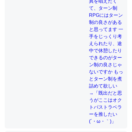
制の良さじゃないですか もっとター
ン制を煮詰めて欲しい→「既出だと
思うがここはオクトパストラベラー
これを元に考えるとカルシウムを大量に使う脊椎動物と貝
を推したい(´・ω・｀)」
類は苦労してるんだな…。腹足類だと殻を無くしてナメク
ジになったり努力してるし。
─ニュース :: 【研究発表】昆虫学の大問題＝「昆虫はなぜ海にいな
いのか」に関する新仮説
ウチもEchoを実家に置いて４年。でたまに覗いてる。ぼ
ちぼちRingも置こうかと画策中。あと、Googleマップで
位置情報を共有してる。電池残量や充電中かが分かるので
これ見て生きてるなって分かる。
─たまにLINEするくらいだった遠方の父67歳と僕。ITツール導入で
コミュニケーションが劇的に変化した｜tayorini by LIFULL介護