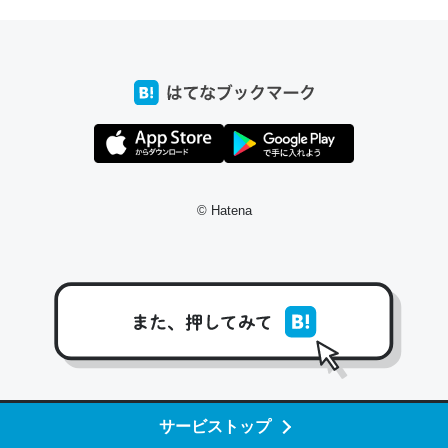
─たまにLINEするくらいだった遠方の父67歳と僕。ITツール導入で
コミュニケーションが劇的に変化した｜tayorini by LIFULL介護
これ作ろう。/早速夕食に作った！本当にスナップえんどう
が止まらなくなった…！生のにんにくが結構効いてるの
で、気になる場合はにんにくだけ加熱してから加えたりガ
© Hatena
ーリックパウダーで代用してもいいかも。
─野菜が止まらなくなる南フランス発祥の万能ソース「アイオリソ
ース」の作り方をビストロ居酒屋のシェフに聞いてみた - メシ通 | ホ
ットペッパーグルメ
スペインにもアリオリソースがあり、それも美味しいんだ
サービストップ
けど、読み方が違うだけで同じものを指すのか、また違う