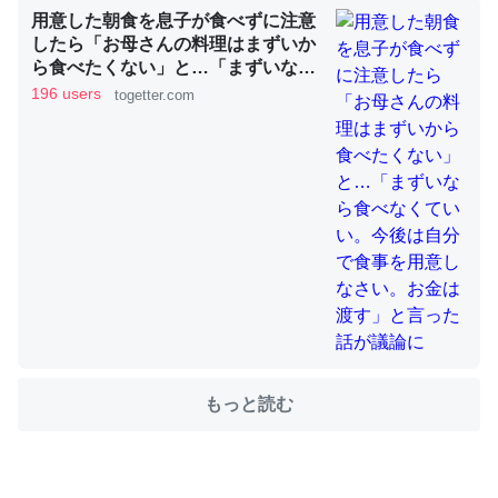
用意した朝食を息子が食べずに注意
したら「お母さんの料理はまずいか
ら食べたくない」と…「まずいなら
ちょうど同じ理由でEcho Show 8を設定中でした。Prime
食べなくていい。今後は自分で食事
196 users
togetter.com
を用意しなさい。お金は渡す」と言
とかSpotifyを支払う孝行もできる。一生で親と会える残
った話が議論に
り時間を日数にすると1週間とかの人が多いそうだけど、
それを実質100倍以上に伸ばす効果があるはず……
─たまにLINEするくらいだった遠方の父67歳と僕。ITツール導入で
コミュニケーションが劇的に変化した｜tayorini by LIFULL介護
私も3年前ぐらいに祖母の家に設置した。ポケットWifiみ
たいなのでネット環境作ったけどAlexaしか使わないので
もっと読む
回線代ほとんどかからないですよ。参考：
https://toyoshi.hatenablog.com/entry/2019/05/15/1805
34