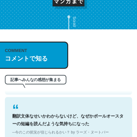
Scroll
これは名文。彼はとてもクレバーなんだろうなと凄く思
COMMENT
コメントで知る
う。英語少しでも読める人は原文もお勧め。自分はこの流
れ好き。Let’s Fucking Go. Then Covid hit. Shit.
─今のこの状況が信じられるかい？ by ラーズ・ヌートバー
記事へみんなの感想が集まる
翻訳文体なせいかわからないけど、なぜかポールオースタ
ーの短編を読んだような気持ちになった
─今のこの状況が信じられるかい？ by ラーズ・ヌートバー