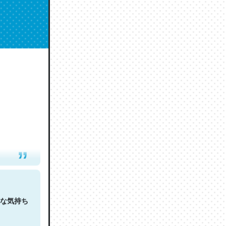
人は原文
な気持ち