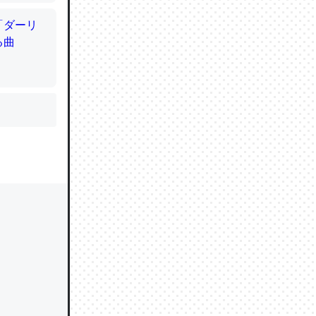
かと画策
るのでこ
的に変化し
う孝行もで
ど、それ
的に変化し