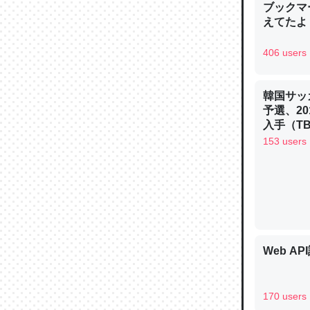
ブックマー
─ニュース
えてたよ 収
406 users
韓国サッ
論文では
予選、20
は」とあ
入手（TBS 
チンを強
ュース
153 users
─ニュース
これを元
Web AP
類だと殻
─ニュース
170 users