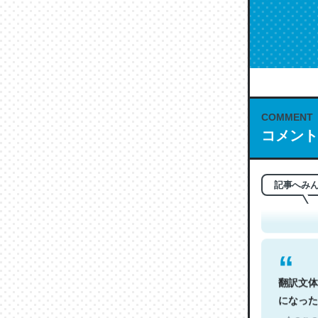
COMMENT
コメント
これは名
もお勧め。自
─今のこの
記事へみ
翻訳文体
になった
─今のこの