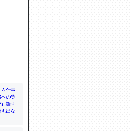
ので貴重
064121
ずっと前
ど分かり
分はエビ