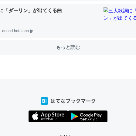
に「ダーリン」が出てくる曲
choを実家に置いて４年。でたまに覗いてる。ぼちぼちRingも置こう
anond.hatelabo.jp
、Googleマップで位置情報を共有してる。電池残量や充電中かが分か
きてるなって分かる。
もっと読む
INEするくらいだった遠方の父67歳と僕。ITツール導入でコミュニケーションが劇
ni by LIFULL介護
じ理由でEcho Show 8を設定中でした。PrimeとかSpotifyを支払
生で親と会える残り時間を日数にすると1週間とかの人が多いそうだけ
00倍以上に伸ばす効果があるはず……
INEするくらいだった遠方の父67歳と僕。ITツール導入でコミュニケーションが劇
ni by LIFULL介護