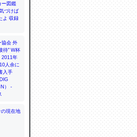
てるので
使わずキ
…。腹足