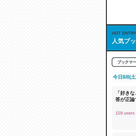
何気にC
な良記事。/続
─GPTの仕
HOT ENTRY
人気ブッ
ブックマ
これは良
の伏線」
今日8/8
やすく強
─GPTの仕
「好きな
答が正論
159 users
昆虫って
の600