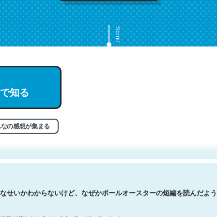
Scroll
で知る
文。彼はとてもクレバーなんだろうなと凄く思う。英語少しでも読める
分はこの流れ好き。Let’s Fucking Go. Then Covid hit. Shit.
状況が信じられるかい？ by ラーズ・ヌートバー
んなの感想が集まる
なせいかわからないけど、なぜかポールオースターの短編を読んだよう
状況が信じられるかい？ by ラーズ・ヌートバー