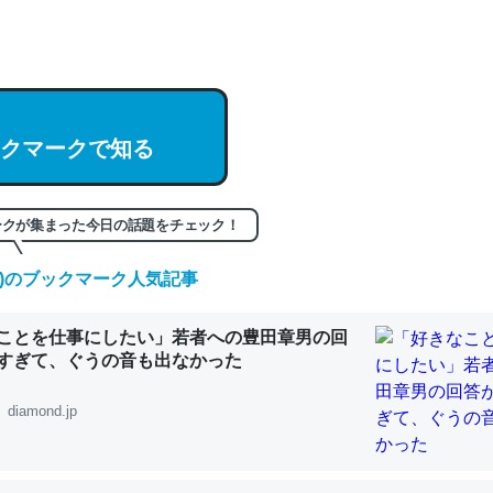
hatGPTの仕組み、特に「トークン」について解説してる記事が少ない
編来た https://isobe324649.hatenablog.com/entry/2023/03/27/
組みと限界についての考察（１） - conceptualization
クマークで知る
ークが集まった今日の話題をチェック！
記事。32768トークンだと英語小説100ページ分くらい。小説でいう「
は回収されないけど、短期記憶というには多い分量。進化すればするほ
(土)のブックマーク人気記事
くなりそう
組みと限界についての考察（１） - conceptualization
ことを仕事にしたい」若者への豊田章男の回
すぎて、ぐうの音も出なかった
diamond.jp
カルシウム少ないのか。知らんかった。調べたらコオロギのカルシウム
分の1程度。