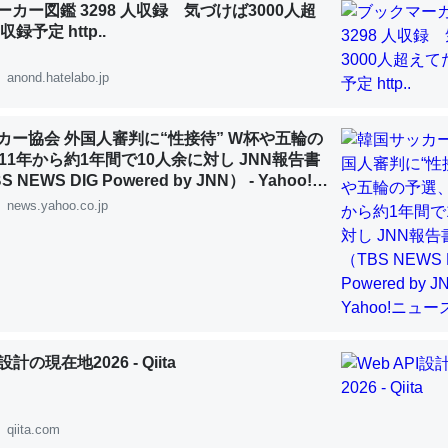
カー図鑑 3298 人収録 気づけば3000人超
 :: 【研究発表】昆虫学の大問題＝「昆虫はなぜ海にいないのか」に関する新仮説
録予定 http..
anond.hatelabo.jp
カー協会 外国人審判に“性接待” W杯や五輪の
「淡水はカルシウムも酸素も不足してて両方に不利だから両方が拮抗し
11年から約1年間で10人余に対し JNN報告書
って面白い。海にいる鋏角類（カブトガニ・ウミグモ）はカルシウムを
NEWS DIG Powered by JNN） - Yahoo!ニ
化してる筈だが、酵素が違うのか？
news.yahoo.co.jp
 :: 【研究発表】昆虫学の大問題＝「昆虫はなぜ海にいないのか」に関する新仮説
に考えるとカルシウムを大量に使う脊椎動物と貝類は苦労してるんだな
I設計の現在地2026 - Qiita
を無くしてナメクジになったり努力してるし。
 :: 【研究発表】昆虫学の大問題＝「昆虫はなぜ海にいないのか」に関する新仮説
qiita.com