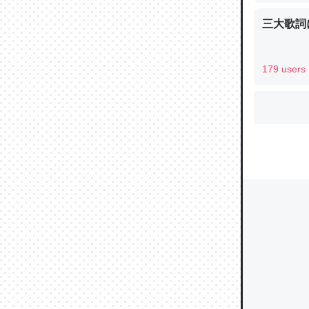
三大歌詞
ウチもE
179 users
中。あと
れ見て生
─たまにL
た｜tayori
ちょうど同
きる。一
を実質1
─たまにL
た｜tayori