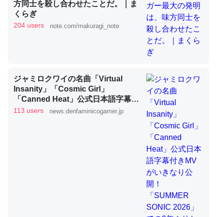
方同士を殺し合わせたことだ。｜ま
くらぎ
これを元に考えるとカルシウムを大量に使う脊椎動物と貝
204 users
note.com/makuragi_note
類は苦労してるんだな…。腹足類だと殻を無くしてナメク
ジになったり努力してるし。
─ニュース :: 【研究発表】昆虫学の大問題＝「昆虫はなぜ海にいな
いのか」に関する新仮説
ジャミロクワイの名曲「Virtual
Insanity」「Cosmic Girl」
「Canned Heat」公式日本語字幕付
きMVがいきなり公開！「SUMMER
113 users
news.denfaminicogamer.jp
SONIC 2026」での9年ぶりとなる日
本公演を記念して
ウチもEchoを実家に置いて４年。でたまに覗いてる。ぼ
ちぼちRingも置こうかと画策中。あと、Googleマップで
位置情報を共有してる。電池残量や充電中かが分かるので
これ見て生きてるなって分かる。
─たまにLINEするくらいだった遠方の父67歳と僕。ITツール導入で
コミュニケーションが劇的に変化した｜tayorini by LIFULL介護