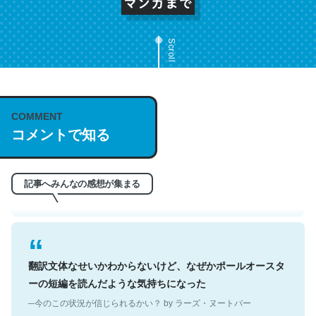
Scroll
これは名文。彼はとてもクレバーなんだろうなと凄く思
COMMENT
う。英語少しでも読める人は原文もお勧め。自分はこの流
コメントで知る
れ好き。Let’s Fucking Go. Then Covid hit. Shit.
─今のこの状況が信じられるかい？ by ラーズ・ヌートバー
記事へみんなの感想が集まる
翻訳文体なせいかわからないけど、なぜかポールオースタ
ーの短編を読んだような気持ちになった
─今のこの状況が信じられるかい？ by ラーズ・ヌートバー