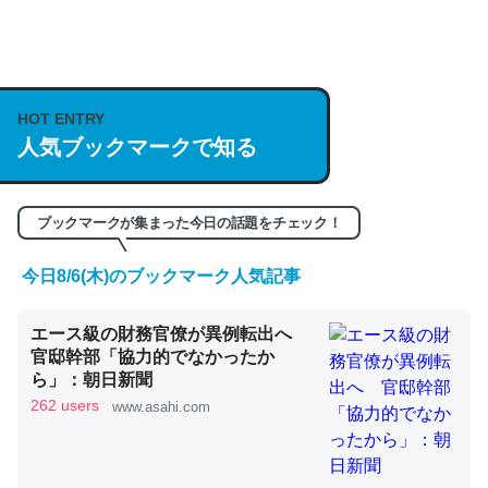
何気にChatGPTの仕組み、特に「トークン」について解
説してる記事が少ないので貴重な良記事。/続編来た
https://isobe324649.hatenablog.com/entry/2023/03/27
HOT ENTRY
/064121
人気ブックマークで知る
─GPTの仕組みと限界についての考察（１） - conceptualization
ブックマークが集まった今日の話題をチェック！
今日8/6(木)のブックマーク人気記事
これは良記事。32768トークンだと英語小説100ページ分
くらい。小説でいう「ずっと前の伏線」は回収されないけ
エース級の財務官僚が異例転出へ
ど、短期記憶というには多い分量。進化すればするほど分
官邸幹部「協力的でなかったか
かりやすく強くなりそう
ら」：朝日新聞
262 users
www.asahi.com
─GPTの仕組みと限界についての考察（１） - conceptualization