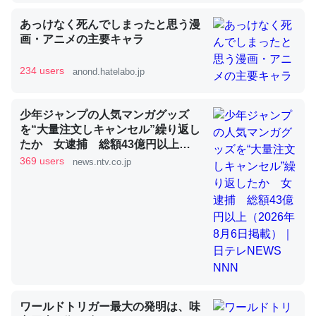
あっけなく死んでしまったと思う漫
昆虫ってカルシウム少ないのか。知らんかった。調べたら
画・アニメの主要キャラ
コオロギのカルシウム分はエビの600分の1程度。
234 users
anond.hatelabo.jp
─ニュース :: 【研究発表】昆虫学の大問題＝「昆虫はなぜ海にいな
いのか」に関する新仮説
少年ジャンプの人気マンガグッズ
を“大量注文しキャンセル”繰り返し
たか 女逮捕 総額43億円以上
（2026年8月6日掲載）｜日テレ
369 users
news.ntv.co.jp
NEWS NNN
論文では「淡水はカルシウムも酸素も不足してて両方に不
利だから両方が拮抗してるのでは」とあって面白い。海に
いる鋏角類（カブトガニ・ウミグモ）はカルシウムを使わ
ずキチンを強化してる筈だが、酵素が違うのか？
─ニュース :: 【研究発表】昆虫学の大問題＝「昆虫はなぜ海にいな
いのか」に関する新仮説
ワールドトリガー最大の発明は、味