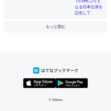
ちょうど同じ理由でEcho Show 8を設定中でした。Prime
とかSpotifyを支払う孝行もできる。一生で親と会える残
もっと読む
り時間を日数にすると1週間とかの人が多いそうだけど、
それを実質100倍以上に伸ばす効果があるはず……
─たまにLINEするくらいだった遠方の父67歳と僕。ITツール導入で
コミュニケーションが劇的に変化した｜tayorini by LIFULL介護
私も3年前ぐらいに祖母の家に設置した。ポケットWifiみ
たいなのでネット環境作ったけどAlexaしか使わないので
回線代ほとんどかからないですよ。参考：
https://toyoshi.hatenablog.com/entry/2019/05/15/1805
© Hatena
34
─たまにLINEするくらいだった遠方の父67歳と僕。ITツール導入で