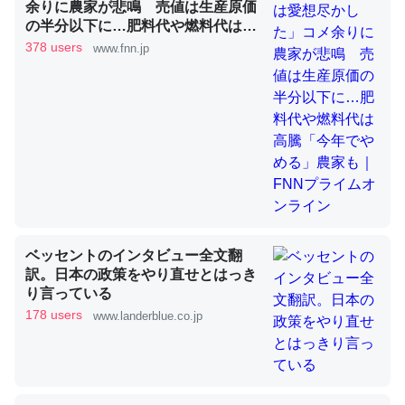
余りに農家が悲鳴 売値は生産原価
の半分以下に…肥料代や燃料代は高
騰「今年でやめる」農家も｜FNNプ
378 users
www.fnn.jp
昆虫ってカルシウム少ないのか。知らんかった。調べたら
ライムオンライン
コオロギのカルシウム分はエビの600分の1程度。
─ニュース :: 【研究発表】昆虫学の大問題＝「昆虫はなぜ海にいな
いのか」に関する新仮説
論文では「淡水はカルシウムも酸素も不足してて両方に不
利だから両方が拮抗してるのでは」とあって面白い。海に
ベッセントのインタビュー全文翻
いる鋏角類（カブトガニ・ウミグモ）はカルシウムを使わ
訳。日本の政策をやり直せとはっき
り言っている
ずキチンを強化してる筈だが、酵素が違うのか？
178 users
www.landerblue.co.jp
─ニュース :: 【研究発表】昆虫学の大問題＝「昆虫はなぜ海にいな
いのか」に関する新仮説