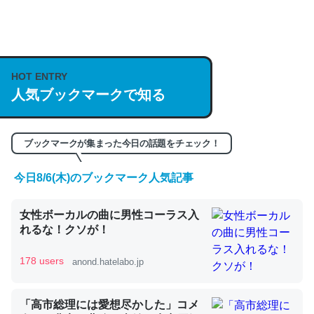
何気にChatGPTの仕組み、特に「トークン」について解
説してる記事が少ないので貴重な良記事。/続編来た
https://isobe324649.hatenablog.com/entry/2023/03/27
HOT ENTRY
/064121
人気ブックマークで知る
─GPTの仕組みと限界についての考察（１） - conceptualization
ブックマークが集まった今日の話題をチェック！
今日8/6(木)のブックマーク人気記事
これは良記事。32768トークンだと英語小説100ページ分
くらい。小説でいう「ずっと前の伏線」は回収されないけ
女性ボーカルの曲に男性コーラス入
ど、短期記憶というには多い分量。進化すればするほど分
れるな！クソが！
かりやすく強くなりそう
178 users
anond.hatelabo.jp
─GPTの仕組みと限界についての考察（１） - conceptualization
「高市総理には愛想尽かした」コメ