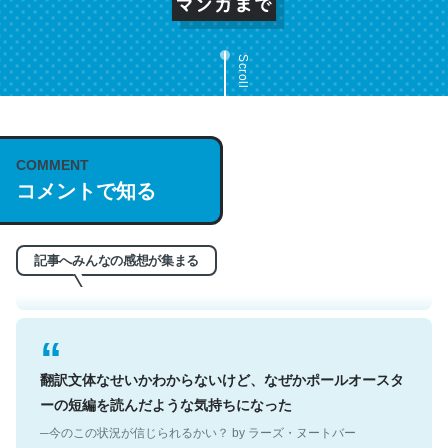
Scroll
これは名文。彼はとてもクレバーなんだろうなと凄く思
COMMENT
コメントで知る
う。英語少しでも読める人は原文もお勧め。自分はこの流
れ好き。Let’s Fucking Go. Then Covid hit. Shit.
─今のこの状況が信じられるかい？ by ラーズ・ヌートバー
記事へみんなの感想が集まる
翻訳文体なせいかわからないけど、なぜかポールオースタ
ーの短編を読んだような気持ちになった
─今のこの状況が信じられるかい？ by ラーズ・ヌートバー