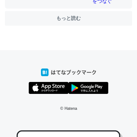
もっと読む
ちょうど同じ理由でEcho Show 8を設定中でした。Prime
とかSpotifyを支払う孝行もできる。一生で親と会える残
り時間を日数にすると1週間とかの人が多いそうだけど、
それを実質100倍以上に伸ばす効果があるはず……
─たまにLINEするくらいだった遠方の父67歳と僕。ITツール導入で
コミュニケーションが劇的に変化した｜tayorini by LIFULL介護
私も3年前ぐらいに祖母の家に設置した。ポケットWifiみ
たいなのでネット環境作ったけどAlexaしか使わないので
© Hatena
回線代ほとんどかからないですよ。参考：
https://toyoshi.hatenablog.com/entry/2019/05/15/1805
34
─たまにLINEするくらいだった遠方の父67歳と僕。ITツール導入で