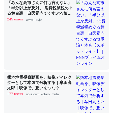
「みんな高市さんに何も言えない」
「半分以上が反対」 消費税減税めぐ
これを元に考えるとカルシウムを大量に使う脊椎動物と貝
る舞台裏 自民党内でくすぶる慎重
論と本音【スポットライト】｜FNN
類は苦労してるんだな…。腹足類だと殻を無くしてナメク
245 users
www.fnn.jp
プライムオンライン
ジになったり努力してるし。
─ニュース :: 【研究発表】昆虫学の大問題＝「昆虫はなぜ海にいな
いのか」に関する新仮説
ウチもEchoを実家に置いて４年。でたまに覗いてる。ぼ
ちぼちRingも置こうかと画策中。あと、Googleマップで
熊本地震視察動画を、映像ディレク
位置情報を共有してる。電池残量や充電中かが分かるので
ターとして本気で分析する｜牟田高
これ見て生きてるなって分かる。
太郎｜映像で、想いをつなぐ
177 users
note.com/kotaro_muta
─たまにLINEするくらいだった遠方の父67歳と僕。ITツール導入で
コミュニケーションが劇的に変化した｜tayorini by LIFULL介護