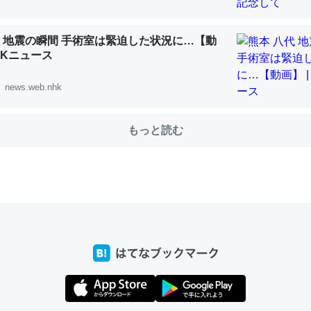
代 地震の瞬間 手術室は緊迫した状況に…【動
choを実家に置いて４年。でたまに覗いてる。ぼちぼちRingも置こう
NHKニュース
、Googleマップで位置情報を共有してる。電池残量や充電中かが分か
news.web.nhk
きてるなって分かる。
INEするくらいだった遠方の父67歳と僕。ITツール導入でコミュニケーションが劇
ni by LIFULL介護
もっと読む
じ理由でEcho Show 8を設定中でした。PrimeとかSpotifyを支払
生で親と会える残り時間を日数にすると1週間とかの人が多いそうだけ
00倍以上に伸ばす効果があるはず……
INEするくらいだった遠方の父67歳と僕。ITツール導入でコミュニケーションが劇
ni by LIFULL介護