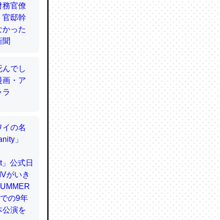
てるので
使わずキ
…。腹足