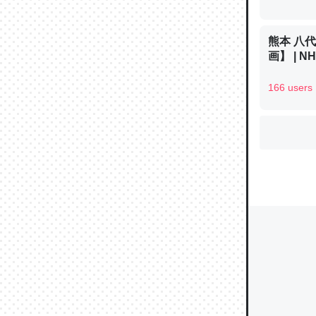
熊本 八
ウチもE
画】 | 
中。あと
166 users
れ見て生
─たまにL
た｜tayori
ちょうど同
きる。一
を実質1
─たまにL
た｜tayori