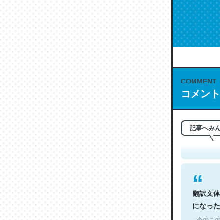
COMMENT
コメント
これは名
もお勧め。自
─今のこの
記事へみ
翻訳文体
になった
─今のこの