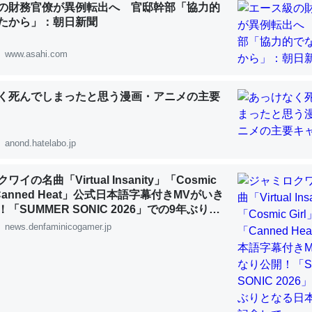
の財務官僚が異例転出へ 官邸幹部「協力的
 :: 【研究発表】昆虫学の大問題＝「昆虫はなぜ海にいないのか」に関する新仮説
たから」：朝日新聞
www.asahi.com
く死んでしまったと思う漫画・アニメの主要
「淡水はカルシウムも酸素も不足してて両方に不利だから両方が拮抗し
って面白い。海にいる鋏角類（カブトガニ・ウミグモ）はカルシウムを
化してる筈だが、酵素が違うのか？
anond.hatelabo.jp
 :: 【研究発表】昆虫学の大問題＝「昆虫はなぜ海にいないのか」に関する新仮説
イの名曲「Virtual Insanity」「Cosmic
「Canned Heat」公式日本語字幕付きMVがいき
「SUMMER SONIC 2026」での9年ぶりと
公演を記念して
news.denfaminicogamer.jp
に考えるとカルシウムを大量に使う脊椎動物と貝類は苦労してるんだな
を無くしてナメクジになったり努力してるし。
 :: 【研究発表】昆虫学の大問題＝「昆虫はなぜ海にいないのか」に関する新仮説