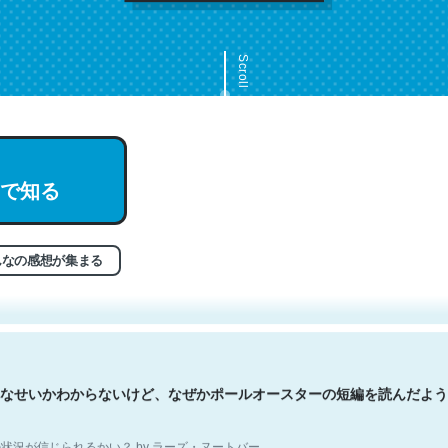
Scroll
で知る
文。彼はとてもクレバーなんだろうなと凄く思う。英語少しでも読める
分はこの流れ好き。Let’s Fucking Go. Then Covid hit. Shit.
状況が信じられるかい？ by ラーズ・ヌートバー
んなの感想が集まる
なせいかわからないけど、なぜかポールオースターの短編を読んだよう
状況が信じられるかい？ by ラーズ・ヌートバー