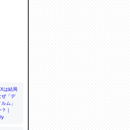
ので貴重
064121
ずっと前
ど分かり
分はエビ