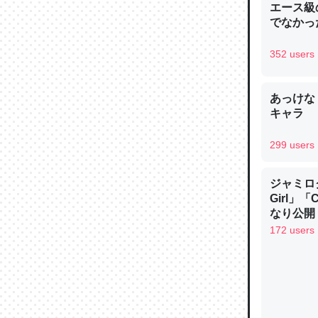
エース級
─ニュース
でなかっ
352 users
あっけな
論文では
キャラ
は」とあ
チンを強
299 users
─ニュース
ジャミロクワ
Girl」
なり公開！
なる日本
172 users
これを元
類だと殻
─ニュース