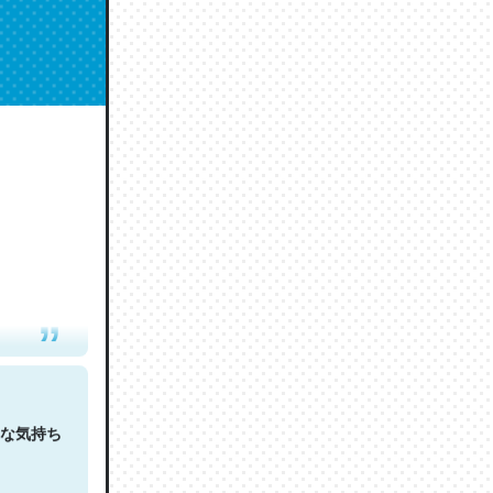
人は原文
な気持ち