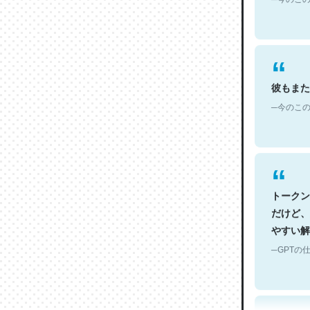
彼もまた
─今のこの
トークン
だけど、
やすい解
─GPTの仕