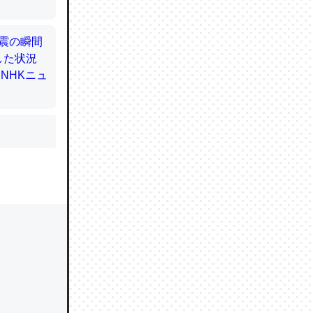
かと画策
るのでこ
的に変化し
う孝行もで
ど、それ
的に変化し