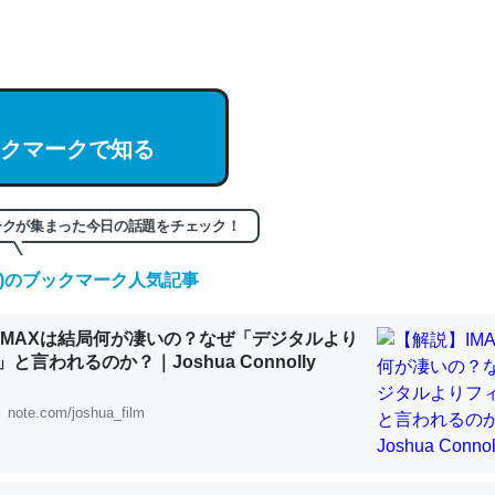
hatGPTの仕組み、特に「トークン」について解説してる記事が少ない
編来た https://isobe324649.hatenablog.com/entry/2023/03/27/
組みと限界についての考察（１） - conceptualization
クマークで知る
記事。32768トークンだと英語小説100ページ分くらい。小説でいう「
ークが集まった今日の話題をチェック！
は回収されないけど、短期記憶というには多い分量。進化すればするほ
くなりそう
(金)のブックマーク人気記事
組みと限界についての考察（１） - conceptualization
IMAXは結局何が凄いの？なぜ「デジタルより
と言われるのか？｜Joshua Connolly
note.com/joshua_film
カルシウム少ないのか。知らんかった。調べたらコオロギのカルシウム
分の1程度。