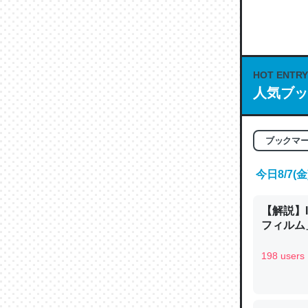
何気にC
な良記事。/続
─GPTの仕
HOT ENTRY
人気ブッ
これは良
ブックマ
の伏線」
やすく強
今日8/7
─GPTの仕
【解説】
フィルム」
198 users
昆虫って
の600