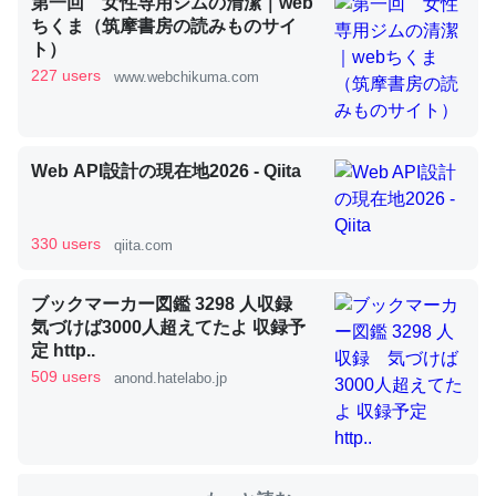
第一回 女性専用ジムの清潔｜web
ちくま（筑摩書房の読みものサイ
ト）
これを元に考えるとカルシウムを大量に使う脊椎動物と貝
227 users
www.webchikuma.com
類は苦労してるんだな…。腹足類だと殻を無くしてナメク
ジになったり努力してるし。
─ニュース :: 【研究発表】昆虫学の大問題＝「昆虫はなぜ海にいな
いのか」に関する新仮説
Web API設計の現在地2026 - Qiita
330 users
qiita.com
ウチもEchoを実家に置いて４年。でたまに覗いてる。ぼ
ブックマーカー図鑑 3298 人収録
気づけば3000人超えてたよ 収録予
ちぼちRingも置こうかと画策中。あと、Googleマップで
定 http..
位置情報を共有してる。電池残量や充電中かが分かるので
509 users
anond.hatelabo.jp
これ見て生きてるなって分かる。
─たまにLINEするくらいだった遠方の父67歳と僕。ITツール導入で
コミュニケーションが劇的に変化した｜tayorini by LIFULL介護