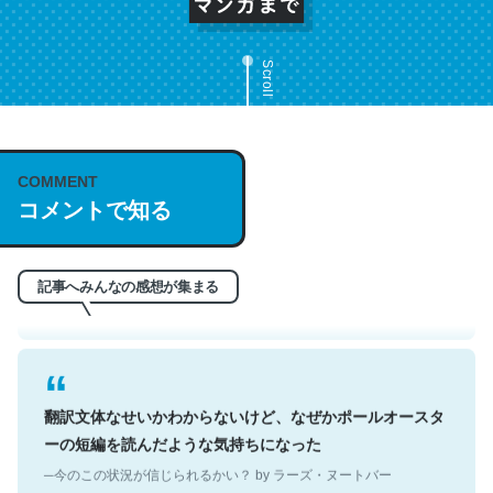
Scroll
これは名文。彼はとてもクレバーなんだろうなと凄く思
COMMENT
コメントで知る
う。英語少しでも読める人は原文もお勧め。自分はこの流
れ好き。Let’s Fucking Go. Then Covid hit. Shit.
─今のこの状況が信じられるかい？ by ラーズ・ヌートバー
記事へみんなの感想が集まる
翻訳文体なせいかわからないけど、なぜかポールオースタ
ーの短編を読んだような気持ちになった
─今のこの状況が信じられるかい？ by ラーズ・ヌートバー