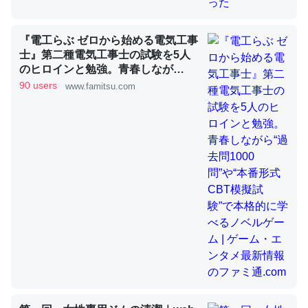
昆虫ってカルシウム少ないのか。知らんかった。調べたら
『電工らぶ ゼロから始める電気工事
士』第二種電気工事士の試験を5人
コオロギのカルシウム分はエビの600分の1程度。
のヒロインと勉強。青春しなが
─ニュース :: 【研究発表】昆虫学の大問題＝「昆虫はなぜ海にいな
ら“過去問1000問”や“本番形式CBT
90 users
いのか」に関する新仮説
www.famitsu.com
模擬試験”で本格的に学べるノベル
ゲーム | ゲーム・エンタメ最新情報
のファミ通.com
論文では「淡水はカルシウムも酸素も不足してて両方に不
利だから両方が拮抗してるのでは」とあって面白い。海に
いる鋏角類（カブトガニ・ウミグモ）はカルシウムを使わ
ずキチンを強化してる筈だが、酵素が違うのか？
─ニュース :: 【研究発表】昆虫学の大問題＝「昆虫はなぜ海にいな
いのか」に関する新仮説