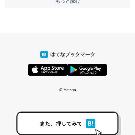
もっと読む
ちょうど同じ理由でEcho Show 8を設定中でした。Prime
とかSpotifyを支払う孝行もできる。一生で親と会える残
り時間を日数にすると1週間とかの人が多いそうだけど、
それを実質100倍以上に伸ばす効果があるはず……
─たまにLINEするくらいだった遠方の父67歳と僕。ITツール導入で
コミュニケーションが劇的に変化した｜tayorini by LIFULL介護
© Hatena
私も3年前ぐらいに祖母の家に設置した。ポケットWifiみ
たいなのでネット環境作ったけどAlexaしか使わないので
回線代ほとんどかからないですよ。参考：
https://toyoshi.hatenablog.com/entry/2019/05/15/1805
34
─たまにLINEするくらいだった遠方の父67歳と僕。ITツール導入で