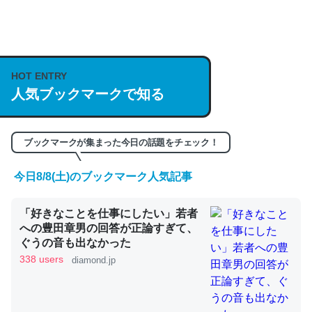
何気にChatGPTの仕組み、特に「トークン」について解
説してる記事が少ないので貴重な良記事。/続編来た
https://isobe324649.hatenablog.com/entry/2023/03/27
HOT ENTRY
/064121
人気ブックマークで知る
─GPTの仕組みと限界についての考察（１） - conceptualization
ブックマークが集まった今日の話題をチェック！
今日8/8(土)のブックマーク人気記事
これは良記事。32768トークンだと英語小説100ページ分
くらい。小説でいう「ずっと前の伏線」は回収されないけ
「好きなことを仕事にしたい」若者
ど、短期記憶というには多い分量。進化すればするほど分
への豊田章男の回答が正論すぎて、
かりやすく強くなりそう
ぐうの音も出なかった
338 users
diamond.jp
─GPTの仕組みと限界についての考察（１） - conceptualization