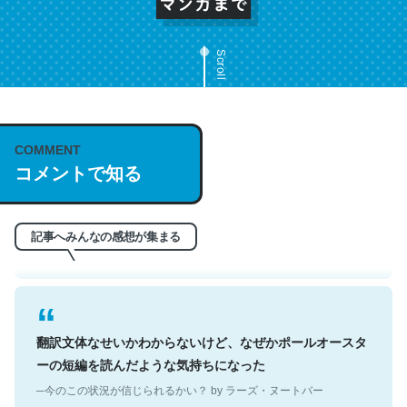
Scroll
これは名文。彼はとてもクレバーなんだろうなと凄く思
COMMENT
う。英語少しでも読める人は原文もお勧め。自分はこの流
コメントで知る
れ好き。Let’s Fucking Go. Then Covid hit. Shit.
─今のこの状況が信じられるかい？ by ラーズ・ヌートバー
記事へみんなの感想が集まる
翻訳文体なせいかわからないけど、なぜかポールオースタ
ーの短編を読んだような気持ちになった
─今のこの状況が信じられるかい？ by ラーズ・ヌートバー