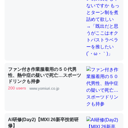
これを元に考えるとカルシウムを大量に使う脊椎動物と貝
類は苦労してるんだな…。腹足類だと殻を無くしてナメク
ジになったり努力してるし。
─ニュース :: 【研究発表】昆虫学の大問題＝「昆虫はなぜ海にいな
いのか」に関する新仮説
ファン付き作業服着用の５０代男
性、熱中症の疑いで死亡…スポーツ
ウチもEchoを実家に置いて４年。でたまに覗いてる。ぼ
ドリンクも持参
ちぼちRingも置こうかと画策中。あと、Googleマップで
200 users
www.yomiuri.co.jp
位置情報を共有してる。電池残量や充電中かが分かるので
これ見て生きてるなって分かる。
─たまにLINEするくらいだった遠方の父67歳と僕。ITツール導入で
コミュニケーションが劇的に変化した｜tayorini by LIFULL介護
AI研修(Day2)【MIXI 26新卒技術研
修】