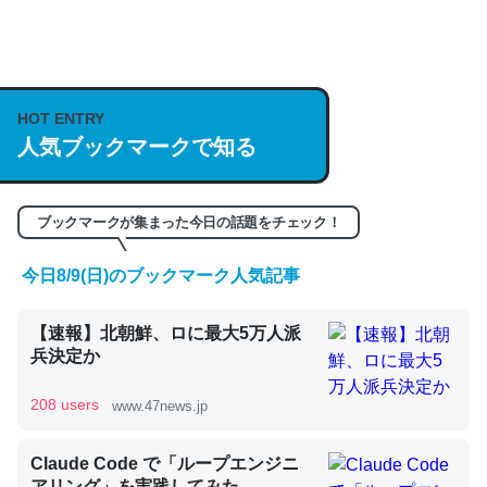
何気にChatGPTの仕組み、特に「トークン」について解
説してる記事が少ないので貴重な良記事。/続編来た
https://isobe324649.hatenablog.com/entry/2023/03/27
HOT ENTRY
/064121
人気ブックマークで知る
─GPTの仕組みと限界についての考察（１） - conceptualization
ブックマークが集まった今日の話題をチェック！
今日8/9(日)のブックマーク人気記事
これは良記事。32768トークンだと英語小説100ページ分
くらい。小説でいう「ずっと前の伏線」は回収されないけ
【速報】北朝鮮、ロに最大5万人派
ど、短期記憶というには多い分量。進化すればするほど分
兵決定か
かりやすく強くなりそう
─GPTの仕組みと限界についての考察（１） - conceptualization
208 users
www.47news.jp
Claude Code で「ループエンジニ
アリング」を実践してみた