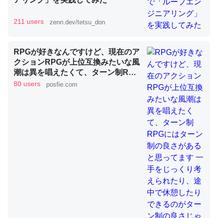
211 users
zenn.dev/tetsu_don
昆虫ってカルシウム少ないのか。知らんかった。調べたら
コオロギのカルシウム分はエビの600分の1程度。
─ニュース :: 【研究発表】昆虫学の大問題＝「昆虫はなぜ海にいな
RPGが好きなんですけど、現在のア
いのか」に関する新仮説
クションRPGが上位互換みたいな風
潮は異を唱えたくて、ターン制RPG
にはターン制の良さがあると思って
80 users
posfie.com
ます 一手をじっくり考えられたり、
途中で休憩したりできるのがターン
制の良さじゃないですか もっとター
論文では「淡水はカルシウムも酸素も不足してて両方に不
ン制を煮詰めて欲しい→「既出だと
利だから両方が拮抗してるのでは」とあって面白い。海に
思うがここはオクトパストラベラー
を推したい(´・ω・｀)」
いる鋏角類（カブトガニ・ウミグモ）はカルシウムを使わ
ずキチンを強化してる筈だが、酵素が違うのか？
─ニュース :: 【研究発表】昆虫学の大問題＝「昆虫はなぜ海にいな
いのか」に関する新仮説