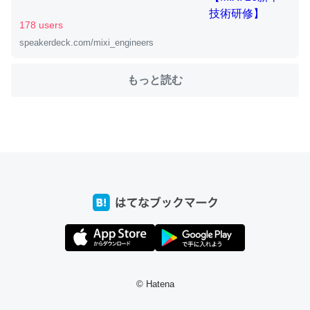
178 users
speakerdeck.com/mixi_engineers
ちょうど同じ理由でEcho Show 8を設定中でした。Prime
とかSpotifyを支払う孝行もできる。一生で親と会える残
り時間を日数にすると1週間とかの人が多いそうだけど、
もっと読む
それを実質100倍以上に伸ばす効果があるはず……
─たまにLINEするくらいだった遠方の父67歳と僕。ITツール導入で
コミュニケーションが劇的に変化した｜tayorini by LIFULL介護
私も3年前ぐらいに祖母の家に設置した。ポケットWifiみ
たいなのでネット環境作ったけどAlexaしか使わないので
回線代ほとんどかからないですよ。参考：
https://toyoshi.hatenablog.com/entry/2019/05/15/1805
34
© Hatena
─たまにLINEするくらいだった遠方の父67歳と僕。ITツール導入で