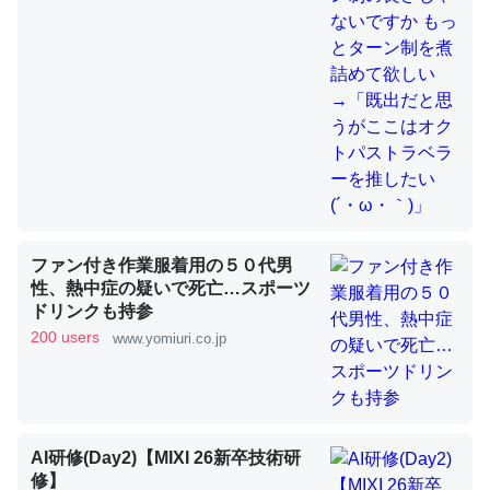
これを元に考えるとカルシウムを大量に使う脊椎動物と貝
類は苦労してるんだな…。腹足類だと殻を無くしてナメク
ジになったり努力してるし。
─ニュース :: 【研究発表】昆虫学の大問題＝「昆虫はなぜ海にいな
いのか」に関する新仮説
ファン付き作業服着用の５０代男
性、熱中症の疑いで死亡…スポーツ
ドリンクも持参
ウチもEchoを実家に置いて４年。でたまに覗いてる。ぼ
200 users
www.yomiuri.co.jp
ちぼちRingも置こうかと画策中。あと、Googleマップで
位置情報を共有してる。電池残量や充電中かが分かるので
これ見て生きてるなって分かる。
─たまにLINEするくらいだった遠方の父67歳と僕。ITツール導入で
コミュニケーションが劇的に変化した｜tayorini by LIFULL介護
AI研修(Day2)【MIXI 26新卒技術研
修】