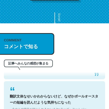
Scroll
COMMENT
これは名文。彼はとてもクレバーなんだろうなと凄く思
コメントで知る
う。英語少しでも読める人は原文もお勧め。自分はこの流
れ好き。Let’s Fucking Go. Then Covid hit. Shit.
─今のこの状況が信じられるかい？ by ラーズ・ヌートバー
記事へみんなの感想が集まる
翻訳文体なせいかわからないけど、なぜかポールオースタ
ーの短編を読んだような気持ちになった
─今のこの状況が信じられるかい？ by ラーズ・ヌートバー