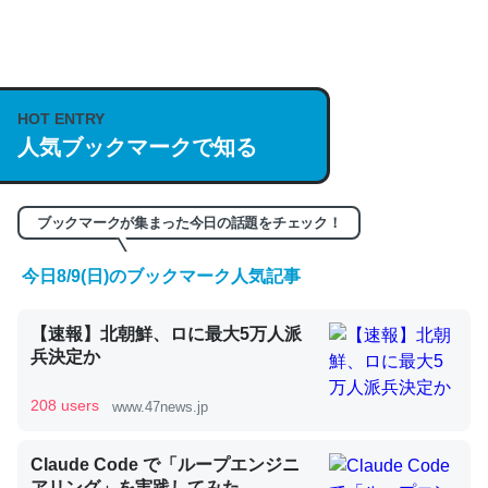
何気にChatGPTの仕組み、特に「トークン」について解
説してる記事が少ないので貴重な良記事。/続編来た
https://isobe324649.hatenablog.com/entry/2023/03/27
HOT ENTRY
/064121
人気ブックマークで知る
─GPTの仕組みと限界についての考察（１） - conceptualization
ブックマークが集まった今日の話題をチェック！
今日8/9(日)のブックマーク人気記事
これは良記事。32768トークンだと英語小説100ページ分
【速報】北朝鮮、ロに最大5万人派
くらい。小説でいう「ずっと前の伏線」は回収されないけ
兵決定か
ど、短期記憶というには多い分量。進化すればするほど分
かりやすく強くなりそう
208 users
www.47news.jp
─GPTの仕組みと限界についての考察（１） - conceptualization
Claude Code で「ループエンジニ
アリング」を実践してみた