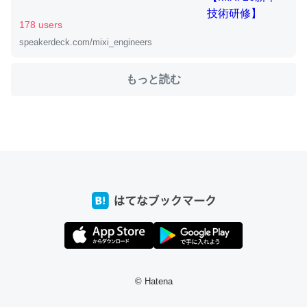
178 users
speakerdeck.com/mixi_engineers
ちょうど同じ理由でEcho Show 8を設定中でした。Prime
とかSpotifyを支払う孝行もできる。一生で親と会える残
もっと読む
り時間を日数にすると1週間とかの人が多いそうだけど、
それを実質100倍以上に伸ばす効果があるはず……
─たまにLINEするくらいだった遠方の父67歳と僕。ITツール導入で
コミュニケーションが劇的に変化した｜tayorini by LIFULL介護
私も3年前ぐらいに祖母の家に設置した。ポケットWifiみ
たいなのでネット環境作ったけどAlexaしか使わないので
回線代ほとんどかからないですよ。参考：
https://toyoshi.hatenablog.com/entry/2019/05/15/1805
© Hatena
34