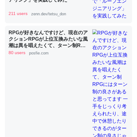
211 users
zenn.dev/tetsu_don
昆虫ってカルシウム少ないのか。知らんかった。調べたら
コオロギのカルシウム分はエビの600分の1程度。
RPGが好きなんですけど、現在のア
─ニュース :: 【研究発表】昆虫学の大問題＝「昆虫はなぜ海にいな
クションRPGが上位互換みたいな風
いのか」に関する新仮説
潮は異を唱えたくて、ターン制RPG
にはターン制の良さがあると思って
80 users
posfie.com
ます 一手をじっくり考えられたり、
途中で休憩したりできるのがターン
制の良さじゃないですか もっとター
ン制を煮詰めて欲しい→「既出だと
論文では「淡水はカルシウムも酸素も不足してて両方に不
思うがここはオクトパストラベラー
利だから両方が拮抗してるのでは」とあって面白い。海に
を推したい(´・ω・｀)」
いる鋏角類（カブトガニ・ウミグモ）はカルシウムを使わ
ずキチンを強化してる筈だが、酵素が違うのか？
─ニュース :: 【研究発表】昆虫学の大問題＝「昆虫はなぜ海にいな
いのか」に関する新仮説