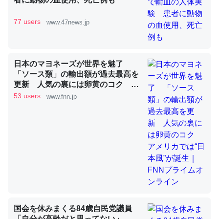
77 users
www.47news.jp
これを元に考えるとカルシウムを大量に使う脊椎動物と貝
類は苦労してるんだな…。腹足類だと殻を無くしてナメク
ジになったり努力してるし。
日本のマヨネーズが世界を魅了
─ニュース :: 【研究発表】昆虫学の大問題＝「昆虫はなぜ海にいな
「ソース類」の輸出額が過去最高を
いのか」に関する新仮説
更新 人気の裏には卵黄のコク ア
メリカでは“日本風”が誕生｜FNNプ
53 users
www.fnn.jp
ライムオンライン
ウチもEchoを実家に置いて４年。でたまに覗いてる。ぼ
ちぼちRingも置こうかと画策中。あと、Googleマップで
位置情報を共有してる。電池残量や充電中かが分かるので
これ見て生きてるなって分かる。
─たまにLINEするくらいだった遠方の父67歳と僕。ITツール導入で
コミュニケーションが劇的に変化した｜tayorini by LIFULL介護
国会を休みまくる84歳自民党議員
「自分が高齢だと思ってない」