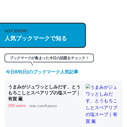
何気にChatGPTの仕組み、特に「トークン」について解
説してる記事が少ないので貴重な良記事。/続編来た
https://isobe324649.hatenablog.com/entry/2023/03/27
HOT ENTRY
人気ブックマークで知る
/064121
─GPTの仕組みと限界についての考察（１） - conceptualization
ブックマークが集まった今日の話題をチェック！
今日8/9(日)のブックマーク人気記事
これは良記事。32768トークンだと英語小説100ページ分
うまみがジュワッとしみだす、とう
くらい。小説でいう「ずっと前の伏線」は回収されないけ
もろこしとスペアリブの塩スープ｜
ど、短期記憶というには多い分量。進化すればするほど分
有賀 薫
かりやすく強くなりそう
200 users
note.com/kaorun
─GPTの仕組みと限界についての考察（１） - conceptualization