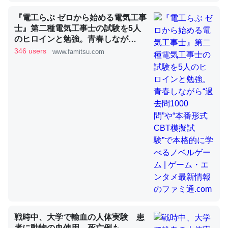
『電工らぶ ゼロから始める電気工事
士』第二種電気工事士の試験を5人
昆虫ってカルシウム少ないのか。知らんかった。調べたら
のヒロインと勉強。青春しなが
ら“過去問1000問”や“本番形式CBT
コオロギのカルシウム分はエビの600分の1程度。
346 users
www.famitsu.com
模擬試験”で本格的に学べるノベル
─ニュース :: 【研究発表】昆虫学の大問題＝「昆虫はなぜ海にいな
ゲーム | ゲーム・エンタメ最新情報
いのか」に関する新仮説
のファミ通.com
論文では「淡水はカルシウムも酸素も不足してて両方に不
利だから両方が拮抗してるのでは」とあって面白い。海に
いる鋏角類（カブトガニ・ウミグモ）はカルシウムを使わ
ずキチンを強化してる筈だが、酵素が違うのか？
─ニュース :: 【研究発表】昆虫学の大問題＝「昆虫はなぜ海にいな
いのか」に関する新仮説
戦時中、大学で輸血の人体実験 患
者に動物の血使用、死亡例も