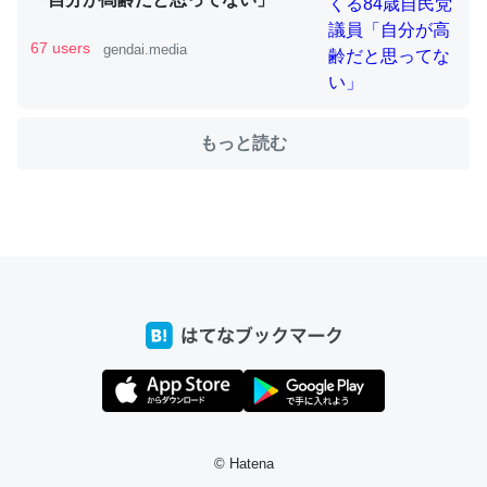
67 users
gendai.media
ちょうど同じ理由でEcho Show 8を設定中でした。Prime
とかSpotifyを支払う孝行もできる。一生で親と会える残
もっと読む
り時間を日数にすると1週間とかの人が多いそうだけど、
それを実質100倍以上に伸ばす効果があるはず……
─たまにLINEするくらいだった遠方の父67歳と僕。ITツール導入で
コミュニケーションが劇的に変化した｜tayorini by LIFULL介護
私も3年前ぐらいに祖母の家に設置した。ポケットWifiみ
たいなのでネット環境作ったけどAlexaしか使わないので
回線代ほとんどかからないですよ。参考：
https://toyoshi.hatenablog.com/entry/2019/05/15/1805
© Hatena
34