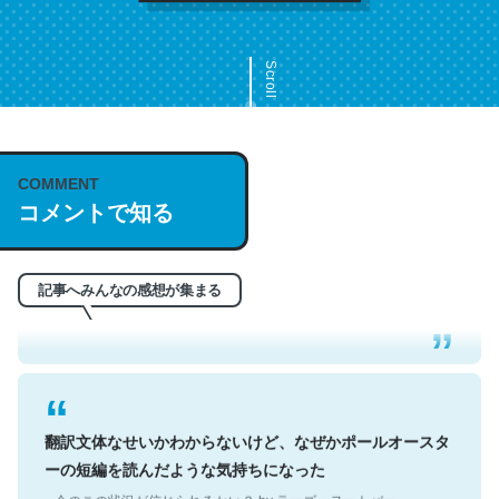
Scroll
COMMENT
これは名文。彼はとてもクレバーなんだろうなと凄く思
コメントで知る
う。英語少しでも読める人は原文もお勧め。自分はこの流
れ好き。Let’s Fucking Go. Then Covid hit. Shit.
─今のこの状況が信じられるかい？ by ラーズ・ヌートバー
記事へみんなの感想が集まる
翻訳文体なせいかわからないけど、なぜかポールオースタ
ーの短編を読んだような気持ちになった
─今のこの状況が信じられるかい？ by ラーズ・ヌートバー