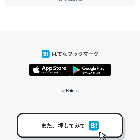
ちょうど同じ理由でEcho Show 8を設定中でした。Prime
とかSpotifyを支払う孝行もできる。一生で親と会える残
り時間を日数にすると1週間とかの人が多いそうだけど、
それを実質100倍以上に伸ばす効果があるはず……
─たまにLINEするくらいだった遠方の父67歳と僕。ITツール導入で
コミュニケーションが劇的に変化した｜tayorini by LIFULL介護
© Hatena
私も3年前ぐらいに祖母の家に設置した。ポケットWifiみ
たいなのでネット環境作ったけどAlexaしか使わないので
回線代ほとんどかからないですよ。参考：
https://toyoshi.hatenablog.com/entry/2019/05/15/1805
34