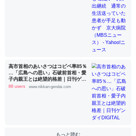
これを元に考えるとカルシウムを大量に使う脊椎動物と貝
類は苦労してるんだな…。腹足類だと殻を無くしてナメク
ジになったり努力してるし。
─ニュース :: 【研究発表】昆虫学の大問題＝「昆虫はなぜ海にいな
いのか」に関する新仮説
高市首相のあいさつはコピペ率85％
…「広島への思い」石破前首相・愛
子内親王とは絶望的格差｜日刊ゲン
ダイDIGITAL
88 users
www.nikkan-gendai.com
ウチもEchoを実家に置いて４年。でたまに覗いてる。ぼ
ちぼちRingも置こうかと画策中。あと、Googleマップで
位置情報を共有してる。電池残量や充電中かが分かるので
これ見て生きてるなって分かる。
─たまにLINEするくらいだった遠方の父67歳と僕。ITツール導入で
コミュニケーションが劇的に変化した｜tayorini by LIFULL介護
もっと読む