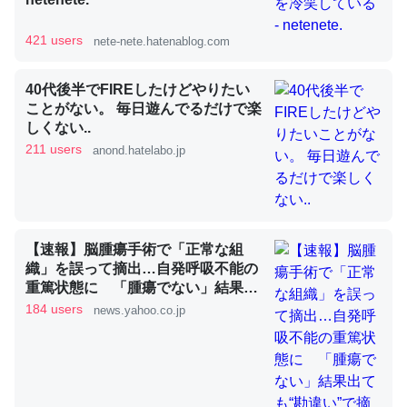
421 users
nete-nete.hatenablog.com
昆虫ってカルシウム少ないのか。知らんかった。調べたら
コオロギのカルシウム分はエビの600分の1程度。
40代後半でFIREしたけどやりたい
ことがない。 毎日遊んでるだけで楽
─ニュース :: 【研究発表】昆虫学の大問題＝「昆虫はなぜ海にいな
しくない..
いのか」に関する新仮説
211 users
anond.hatelabo.jp
論文では「淡水はカルシウムも酸素も不足してて両方に不
【速報】脳腫瘍手術で「正常な組
利だから両方が拮抗してるのでは」とあって面白い。海に
織」を誤って摘出…自発呼吸不能の
重篤状態に 「腫瘍でない」結果出
いる鋏角類（カブトガニ・ウミグモ）はカルシウムを使わ
ても“勘違い”で摘出継続 通常の生
184 users
news.yahoo.co.jp
ずキチンを強化してる筈だが、酵素が違うのか？
活送っていた患者が手足も動かず
─ニュース :: 【研究発表】昆虫学の大問題＝「昆虫はなぜ海にいな
京大病院（MBSニュース） -
いのか」に関する新仮説
Yahoo!ニュース