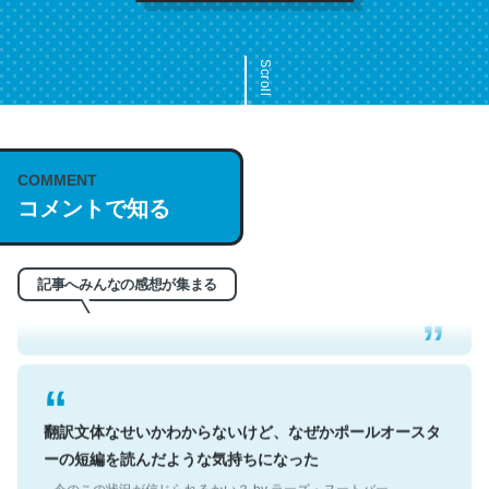
Scroll
COMMENT
これは名文。彼はとてもクレバーなんだろうなと凄く思
コメントで知る
う。英語少しでも読める人は原文もお勧め。自分はこの流
れ好き。Let’s Fucking Go. Then Covid hit. Shit.
─今のこの状況が信じられるかい？ by ラーズ・ヌートバー
記事へみんなの感想が集まる
翻訳文体なせいかわからないけど、なぜかポールオースタ
ーの短編を読んだような気持ちになった
─今のこの状況が信じられるかい？ by ラーズ・ヌートバー