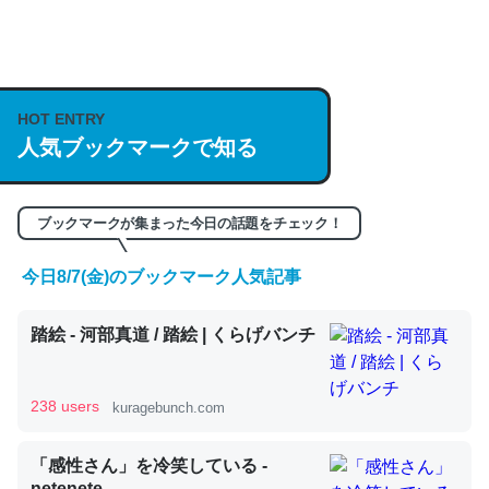
何気にChatGPTの仕組み、特に「トークン」について解
説してる記事が少ないので貴重な良記事。/続編来た
https://isobe324649.hatenablog.com/entry/2023/03/27
HOT ENTRY
人気ブックマークで知る
/064121
─GPTの仕組みと限界についての考察（１） - conceptualization
ブックマークが集まった今日の話題をチェック！
今日8/7(金)のブックマーク人気記事
これは良記事。32768トークンだと英語小説100ページ分
踏絵 - 河部真道 / 踏絵 | くらげバンチ
くらい。小説でいう「ずっと前の伏線」は回収されないけ
ど、短期記憶というには多い分量。進化すればするほど分
かりやすく強くなりそう
238 users
kuragebunch.com
─GPTの仕組みと限界についての考察（１） - conceptualization
「感性さん」を冷笑している -
netenete.