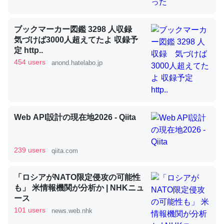
ブックマーカー図鑑 3298 人収録
昆虫ってカルシウム少ないのか。知らんかった。調べたら
気づけば3000人超えてたよ 収録予
コオロギのカルシウム分はエビの600分の1程度。
定 http..
454 users
anond.hatelabo.jp
─ニュース :: 【研究発表】昆虫学の大問題＝「昆虫はなぜ海にいな
いのか」に関する新仮説
Web API設計の現在地2026 - Qiita
論文では「淡水はカルシウムも酸素も不足してて両方に不
利だから両方が拮抗してるのでは」とあって面白い。海に
239 users
qiita.com
いる鋏角類（カブトガニ・ウミグモ）はカルシウムを使わ
ずキチンを強化してる筈だが、酵素が違うのか？
「ロシアがNATO限定侵攻の可能性
─ニュース :: 【研究発表】昆虫学の大問題＝「昆虫はなぜ海にいな
も」 米情報機関が分析か | NHKニュ
いのか」に関する新仮説
ース
101 users
news.web.nhk