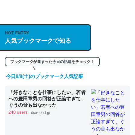
何気にChatGPTの仕組み、特に「トークン」について解
説してる記事が少ないので貴重な良記事。/続編来た
https://isobe324649.hatenablog.com/entry/2023/03/27
HOT ENTRY
人気ブックマークで知る
/064121
─GPTの仕組みと限界についての考察（１） - conceptualization
ブックマークが集まった今日の話題をチェック！
今日8/8(土)のブックマーク人気記事
これは良記事。32768トークンだと英語小説100ページ分
「好きなことを仕事にしたい」若者
くらい。小説でいう「ずっと前の伏線」は回収されないけ
への豊田章男の回答が正論すぎて、
ど、短期記憶というには多い分量。進化すればするほど分
ぐうの音も出なかった
かりやすく強くなりそう
240 users
diamond.jp
─GPTの仕組みと限界についての考察（１） - conceptualization