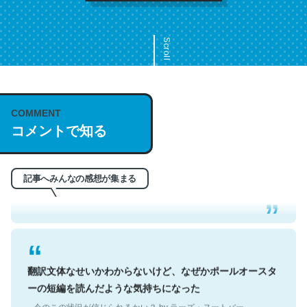
Scroll
COMMENT
これは名文。彼はとてもクレバーなんだろうなと凄く思
コメントで知る
う。英語少しでも読める人は原文もお勧め。自分はこの流
れ好き。Let’s Fucking Go. Then Covid hit. Shit.
─今のこの状況が信じられるかい？ by ラーズ・ヌートバー
記事へみんなの感想が集まる
翻訳文体なせいかわからないけど、なぜかポールオースタ
ーの短編を読んだような気持ちになった
─今のこの状況が信じられるかい？ by ラーズ・ヌートバー