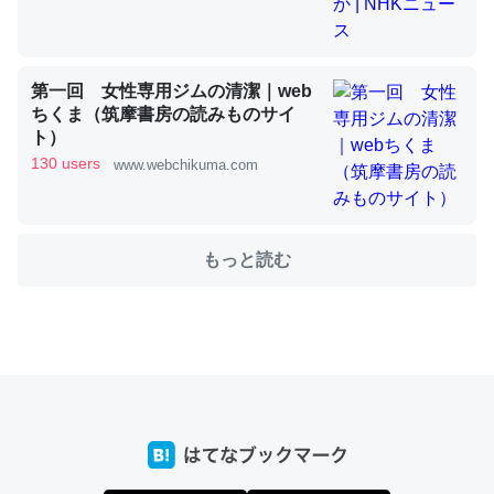
これを元に考えるとカルシウムを大量に使う脊椎動物と貝
第一回 女性専用ジムの清潔｜web
類は苦労してるんだな…。腹足類だと殻を無くしてナメク
ちくま（筑摩書房の読みものサイ
ジになったり努力してるし。
ト）
─ニュース :: 【研究発表】昆虫学の大問題＝「昆虫はなぜ海にいな
130 users
www.webchikuma.com
いのか」に関する新仮説
もっと読む
ウチもEchoを実家に置いて４年。でたまに覗いてる。ぼ
ちぼちRingも置こうかと画策中。あと、Googleマップで
位置情報を共有してる。電池残量や充電中かが分かるので
これ見て生きてるなって分かる。
─たまにLINEするくらいだった遠方の父67歳と僕。ITツール導入で
コミュニケーションが劇的に変化した｜tayorini by LIFULL介護