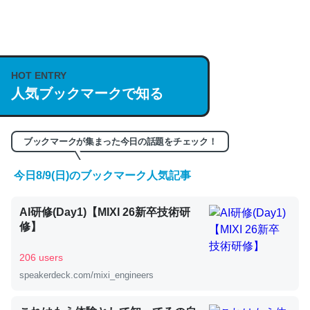
何気にChatGPTの仕組み、特に「トークン」について解
説してる記事が少ないので貴重な良記事。/続編来た
https://isobe324649.hatenablog.com/entry/2023/03/27
HOT ENTRY
人気ブックマークで知る
/064121
─GPTの仕組みと限界についての考察（１） - conceptualization
ブックマークが集まった今日の話題をチェック！
今日8/9(日)のブックマーク人気記事
これは良記事。32768トークンだと英語小説100ページ分
AI研修(Day1)【MIXI 26新卒技術研
くらい。小説でいう「ずっと前の伏線」は回収されないけ
修】
ど、短期記憶というには多い分量。進化すればするほど分
かりやすく強くなりそう
206 users
─GPTの仕組みと限界についての考察（１） - conceptualization
speakerdeck.com/mixi_engineers