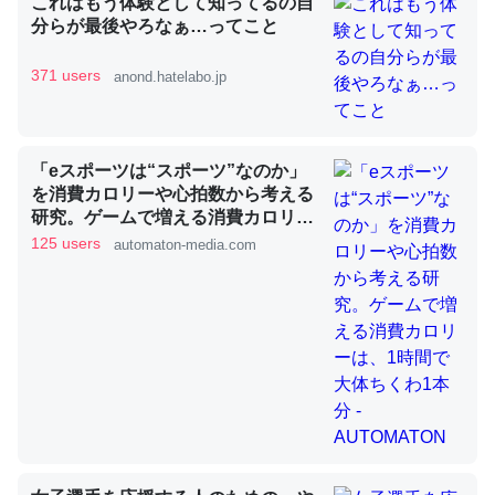
これはもう体験として知ってるの自
分らが最後やろなぁ…ってこと
371 users
anond.hatelabo.jp
昆虫ってカルシウム少ないのか。知らんかった。調べたら
コオロギのカルシウム分はエビの600分の1程度。
─ニュース :: 【研究発表】昆虫学の大問題＝「昆虫はなぜ海にいな
いのか」に関する新仮説
「eスポーツは“スポーツ”なのか」
を消費カロリーや心拍数から考える
研究。ゲームで増える消費カロリー
は、1時間で大体ちくわ1本分 -
125 users
automaton-media.com
AUTOMATON
論文では「淡水はカルシウムも酸素も不足してて両方に不
利だから両方が拮抗してるのでは」とあって面白い。海に
いる鋏角類（カブトガニ・ウミグモ）はカルシウムを使わ
ずキチンを強化してる筈だが、酵素が違うのか？
─ニュース :: 【研究発表】昆虫学の大問題＝「昆虫はなぜ海にいな
いのか」に関する新仮説