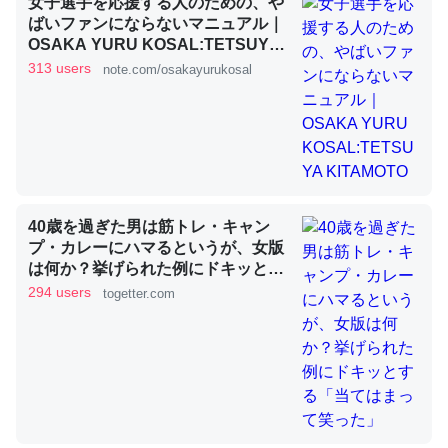
女子選手を応援する人のための、や
ばいファンにならないマニュアル｜
OSAKA YURU KOSAL:TETSUYA
KITAMOTO
これを元に考えるとカルシウムを大量に使う脊椎動物と貝
313 users
note.com/osakayurukosal
類は苦労してるんだな…。腹足類だと殻を無くしてナメク
ジになったり努力してるし。
─ニュース :: 【研究発表】昆虫学の大問題＝「昆虫はなぜ海にいな
いのか」に関する新仮説
40歳を過ぎた男は筋トレ・キャン
プ・カレーにハマるというが、女版
は何か？挙げられた例にドキッとす
ウチもEchoを実家に置いて４年。でたまに覗いてる。ぼ
る「当てはまって笑った」
294 users
togetter.com
ちぼちRingも置こうかと画策中。あと、Googleマップで
位置情報を共有してる。電池残量や充電中かが分かるので
これ見て生きてるなって分かる。
─たまにLINEするくらいだった遠方の父67歳と僕。ITツール導入で
コミュニケーションが劇的に変化した｜tayorini by LIFULL介護