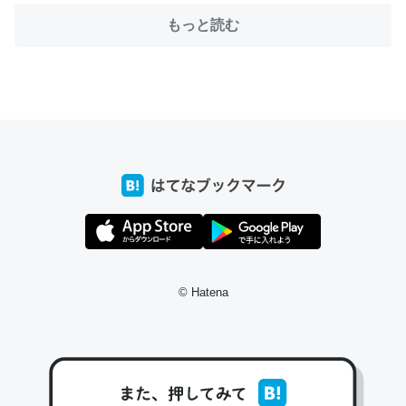
もっと読む
ちょうど同じ理由でEcho Show 8を設定中でした。Prime
とかSpotifyを支払う孝行もできる。一生で親と会える残
り時間を日数にすると1週間とかの人が多いそうだけど、
それを実質100倍以上に伸ばす効果があるはず……
─たまにLINEするくらいだった遠方の父67歳と僕。ITツール導入で
コミュニケーションが劇的に変化した｜tayorini by LIFULL介護
© Hatena
私も3年前ぐらいに祖母の家に設置した。ポケットWifiみ
たいなのでネット環境作ったけどAlexaしか使わないので
回線代ほとんどかからないですよ。参考：
https://toyoshi.hatenablog.com/entry/2019/05/15/1805
34