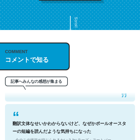
Scroll
COMMENT
これは名文。彼はとてもクレバーなんだろうなと凄く思
コメントで知る
う。英語少しでも読める人は原文もお勧め。自分はこの流
れ好き。Let’s Fucking Go. Then Covid hit. Shit.
─今のこの状況が信じられるかい？ by ラーズ・ヌートバー
記事へみんなの感想が集まる
翻訳文体なせいかわからないけど、なぜかポールオースタ
ーの短編を読んだような気持ちになった
─今のこの状況が信じられるかい？ by ラーズ・ヌートバー