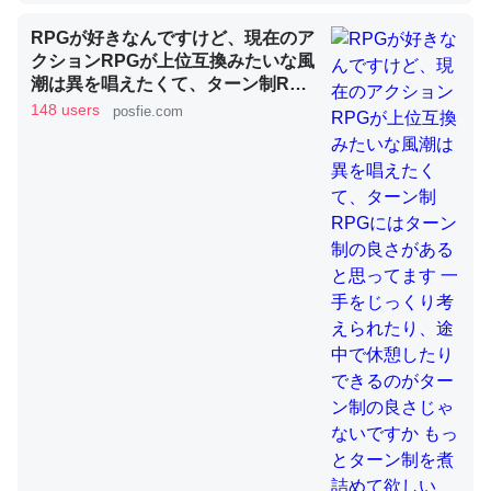
RPGが好きなんですけど、現在のア
クションRPGが上位互換みたいな風
これを元に考えるとカルシウムを大量に使う脊椎動物と貝
潮は異を唱えたくて、ターン制RPG
類は苦労してるんだな…。腹足類だと殻を無くしてナメク
にはターン制の良さがあると思って
148 users
posfie.com
ジになったり努力してるし。
ます 一手をじっくり考えられたり、
─ニュース :: 【研究発表】昆虫学の大問題＝「昆虫はなぜ海にいな
途中で休憩したりできるのがターン
いのか」に関する新仮説
制の良さじゃないですか もっとター
ン制を煮詰めて欲しい→「既出だと
思うがここはオクトパストラベラー
を推したい(´・ω・｀)」
ウチもEchoを実家に置いて４年。でたまに覗いてる。ぼ
ちぼちRingも置こうかと画策中。あと、Googleマップで
位置情報を共有してる。電池残量や充電中かが分かるので
これ見て生きてるなって分かる。
─たまにLINEするくらいだった遠方の父67歳と僕。ITツール導入で
コミュニケーションが劇的に変化した｜tayorini by LIFULL介護