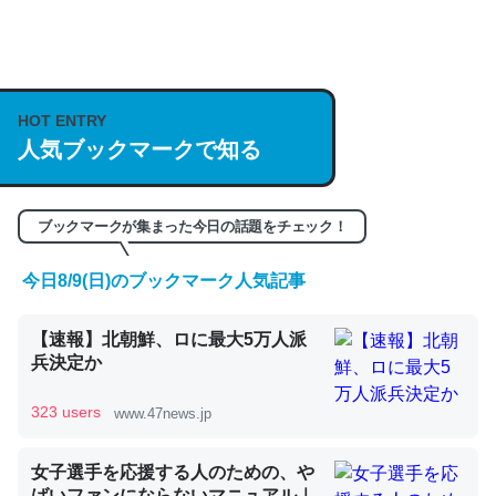
何気にChatGPTの仕組み、特に「トークン」について解
説してる記事が少ないので貴重な良記事。/続編来た
https://isobe324649.hatenablog.com/entry/2023/03/27
HOT ENTRY
/064121
人気ブックマークで知る
─GPTの仕組みと限界についての考察（１） - conceptualization
ブックマークが集まった今日の話題をチェック！
今日8/9(日)のブックマーク人気記事
これは良記事。32768トークンだと英語小説100ページ分
くらい。小説でいう「ずっと前の伏線」は回収されないけ
【速報】北朝鮮、ロに最大5万人派
兵決定か
ど、短期記憶というには多い分量。進化すればするほど分
かりやすく強くなりそう
323 users
www.47news.jp
─GPTの仕組みと限界についての考察（１） - conceptualization
女子選手を応援する人のための、や
ばいファンにならないマニュアル｜