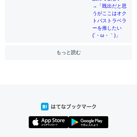
ちょうど同じ理由でEcho Show 8を設定中でした。Prime
とかSpotifyを支払う孝行もできる。一生で親と会える残
り時間を日数にすると1週間とかの人が多いそうだけど、
それを実質100倍以上に伸ばす効果があるはず……
もっと読む
─たまにLINEするくらいだった遠方の父67歳と僕。ITツール導入で
コミュニケーションが劇的に変化した｜tayorini by LIFULL介護
私も3年前ぐらいに祖母の家に設置した。ポケットWifiみ
たいなのでネット環境作ったけどAlexaしか使わないので
回線代ほとんどかからないですよ。参考：
https://toyoshi.hatenablog.com/entry/2019/05/15/1805
34