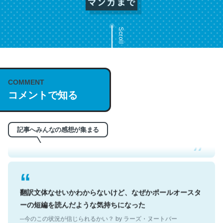
Scroll
COMMENT
これは名文。彼はとてもクレバーなんだろうなと凄く思
コメントで知る
う。英語少しでも読める人は原文もお勧め。自分はこの流
れ好き。Let’s Fucking Go. Then Covid hit. Shit.
─今のこの状況が信じられるかい？ by ラーズ・ヌートバー
記事へみんなの感想が集まる
翻訳文体なせいかわからないけど、なぜかポールオースタ
ーの短編を読んだような気持ちになった
─今のこの状況が信じられるかい？ by ラーズ・ヌートバー