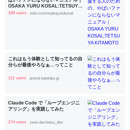
OSAKA YURU KOSAL:TETSUYA
KITAMOTO
188 users
note.com/osakayurukosal
昆虫ってカルシウム少ないのか。知らんかった。調べたら
コオロギのカルシウム分はエビの600分の1程度。
─ニュース :: 【研究発表】昆虫学の大問題＝「昆虫はなぜ海にいな
いのか」に関する新仮説
これはもう体験として知ってるの自
分らが最後やろなぁ…ってこと
論文では「淡水はカルシウムも酸素も不足してて両方に不
112 users
anond.hatelabo.jp
利だから両方が拮抗してるのでは」とあって面白い。海に
いる鋏角類（カブトガニ・ウミグモ）はカルシウムを使わ
ずキチンを強化してる筈だが、酵素が違うのか？
Claude Code で「ループエンジニ
─ニュース :: 【研究発表】昆虫学の大問題＝「昆虫はなぜ海にいな
アリング」を実践してみた
いのか」に関する新仮説
274 users
zenn.dev/tetsu_don