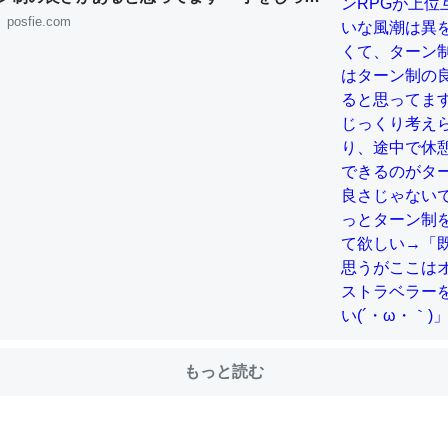
れたり、途中で休憩したりできるのがターン
posfie.com
じゃないですか もっとターン制を煮詰めて欲
既出だと思うがここはオクトパストラベラー
choを実家に置いて４年。でたまに覗いてる。ぼちぼちRingも置こう
(´・ω・｀)」
、Googleマップで位置情報を共有してる。電池残量や充電中かが分か
きてるなって分かる。
INEするくらいだった遠方の父67歳と僕。ITツール導入でコミュニケーションが劇
ni by LIFULL介護
じ理由でEcho Show 8を設定中でした。PrimeとかSpotifyを支払
生で親と会える残り時間を日数にすると1週間とかの人が多いそうだけ
00倍以上に伸ばす効果があるはず……
もっと読む
INEするくらいだった遠方の父67歳と僕。ITツール導入でコミュニケーションが劇
ni by LIFULL介護