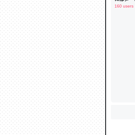
り考えら
160 users
制の良さ
しい→「
ウチもE
を推したい
中。あと
れ見て生
─たまにL
た｜tayori
ちょうど同
きる。一
を実質1
─たまにL
た｜tayori