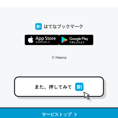
前ぐらいに祖母の家に設置した。ポケットWifiみたいなのでネット環境
xaしか使わないので回線代ほとんどかからないですよ。参考：
/toyoshi.hatenablog.com/entry/2019/05/15/180534
INEするくらいだった遠方の父67歳と僕。ITツール導入でコミュニケーションが劇
ni by LIFULL介護
© Hatena
う。/早速夕食に作った！本当にスナップえんどうが止まらなくなった
が結構効いてるので、気になる場合はにんにくだけ加熱してから加えた
ダーで代用してもいいかも。
止まらなくなる南フランス発祥の万能ソース「アイオリソース」の作り方をビストロ
いてみた - メシ通 | ホットペッパーグルメ
サービストップ