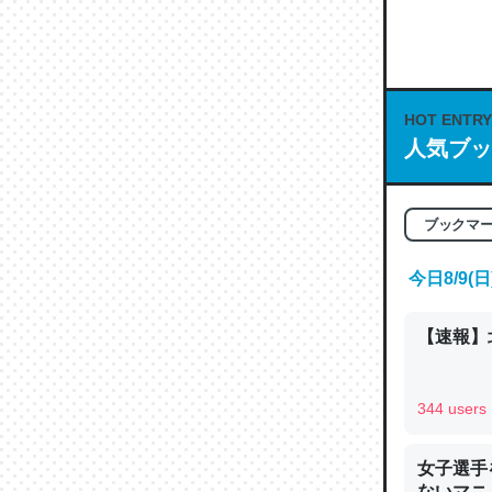
何気にC
な良記事。/続
─GPTの仕
HOT ENTRY
人気ブッ
これは良
ブックマ
の伏線」
やすく強
今日8/9
─GPTの仕
【速報】
344 users
昆虫って
女子選手
の600
ないマニュ