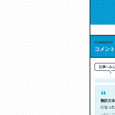
COMMENT
コメント
これは名
もお勧め。自
─今のこの
記事へみ
翻訳文体
になった
─今のこの