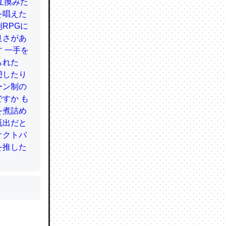
かと画策
るのでこ
的に変化し
う孝行もで
ど、それ
的に変化し