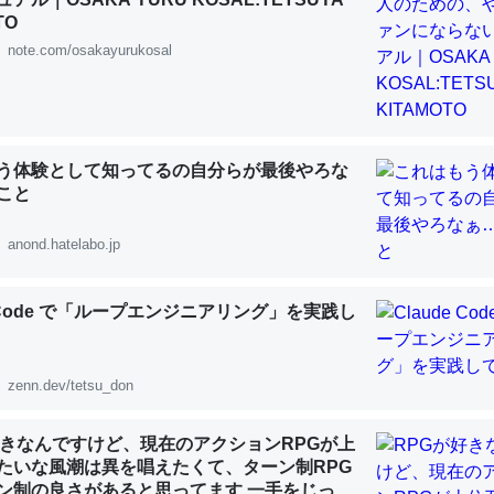
 :: 【研究発表】昆虫学の大問題＝「昆虫はなぜ海にいないのか」に関する新仮説
TO
note.com/osakayurukosal
「淡水はカルシウムも酸素も不足してて両方に不利だから両方が拮抗し
う体験として知ってるの自分らが最後やろな
って面白い。海にいる鋏角類（カブトガニ・ウミグモ）はカルシウムを
こと
化してる筈だが、酵素が違うのか？
 :: 【研究発表】昆虫学の大問題＝「昆虫はなぜ海にいないのか」に関する新仮説
anond.hatelabo.jp
e Code で「ループエンジニアリング」を実践し
に考えるとカルシウムを大量に使う脊椎動物と貝類は苦労してるんだな
zenn.dev/tetsu_don
を無くしてナメクジになったり努力してるし。
 :: 【研究発表】昆虫学の大問題＝「昆虫はなぜ海にいないのか」に関する新仮説
好きなんですけど、現在のアクションRPGが上
たいな風潮は異を唱えたくて、ターン制RPG
ン制の良さがあると思ってます 一手をじっく