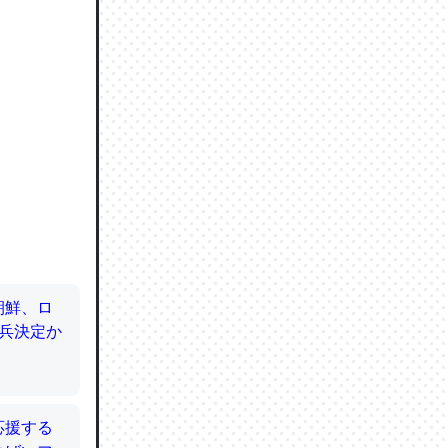
ので貴重
064121
ずっと前
ど分かり
分はエビ