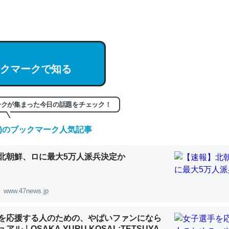
hatGPTの仕組み、特に「トークン」について解説してる記事が少ない
編来た https://isobe324649.hatenablog.com/entry/2023/03/27/
組みと限界についての考察（１） - conceptualization
クマークで知る
記事。32768トークンだと英語小説100ページ分くらい。小説でいう「
ークが集まった今日の話題をチェック！
は回収されないけど、短期記憶というには多い分量。進化すればするほ
くなりそう
(日)のブックマーク人気記事
組みと限界についての考察（１） - conceptualization
北朝鮮、ロに最大5万人派兵決定か
www.47news.jp
カルシウム少ないのか。知らんかった。調べたらコオロギのカルシウム
を応援する人のための、やばいファンになら
分の1程度。
アル｜OSAKA YURU KOSAL:TETSUYA