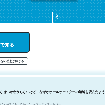
Scroll
で知る
文。彼はとてもクレバーなんだろうなと凄く思う。英語少しでも読める
分はこの流れ好き。Let’s Fucking Go. Then Covid hit. Shit.
状況が信じられるかい？ by ラーズ・ヌートバー
んなの感想が集まる
なせいかわからないけど、なぜかポールオースターの短編を読んだよう
状況が信じられるかい？ by ラーズ・ヌートバー