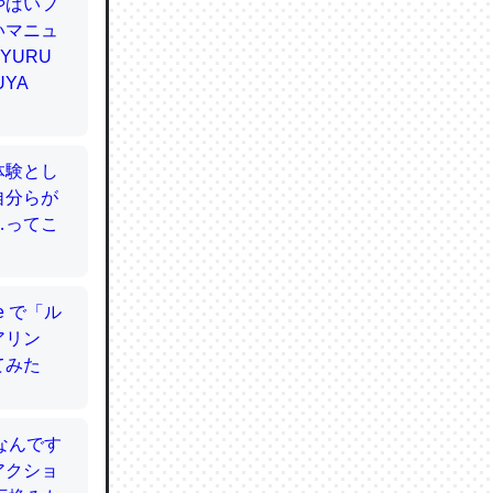
てるので
使わずキ
…。腹足