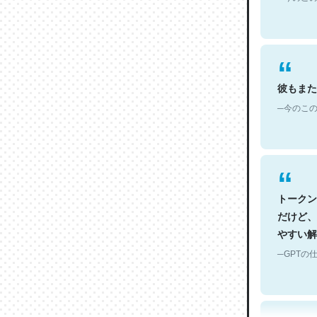
彼もまた
─今のこの
トークン
だけど、
やすい解
─GPTの仕