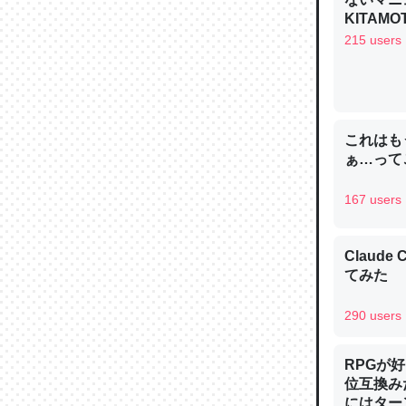
─ニュース
KITAMO
215 users
論文では
これはも
は」とあ
ぁ…って
チンを強
─ニュース
167 users
Claud
てみた
これを元
290 users
類だと殻
─ニュース
RPGが
位互換み
にはター