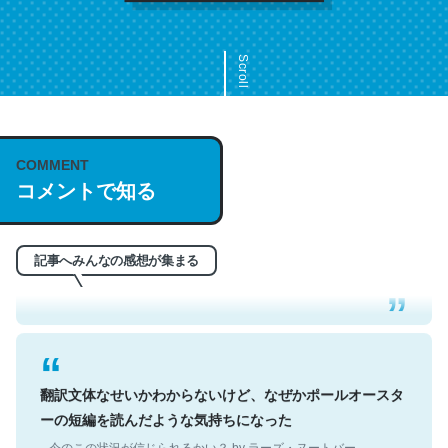
Scroll
COMMENT
これは名文。彼はとてもクレバーなんだろうなと凄く思
コメントで知る
う。英語少しでも読める人は原文もお勧め。自分はこの流
れ好き。Let’s Fucking Go. Then Covid hit. Shit.
─今のこの状況が信じられるかい？ by ラーズ・ヌートバー
記事へみんなの感想が集まる
翻訳文体なせいかわからないけど、なぜかポールオースタ
ーの短編を読んだような気持ちになった
─今のこの状況が信じられるかい？ by ラーズ・ヌートバー