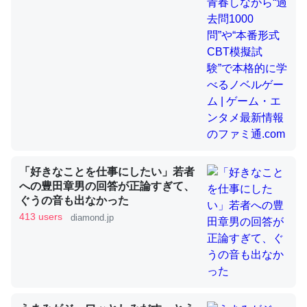
昆虫ってカルシウム少ないのか。知らんかった。調べたら
コオロギのカルシウム分はエビの600分の1程度。
─ニュース :: 【研究発表】昆虫学の大問題＝「昆虫はなぜ海にいな
いのか」に関する新仮説
「好きなことを仕事にしたい」若者
論文では「淡水はカルシウムも酸素も不足してて両方に不
への豊田章男の回答が正論すぎて、
ぐうの音も出なかった
利だから両方が拮抗してるのでは」とあって面白い。海に
413 users
diamond.jp
いる鋏角類（カブトガニ・ウミグモ）はカルシウムを使わ
ずキチンを強化してる筈だが、酵素が違うのか？
─ニュース :: 【研究発表】昆虫学の大問題＝「昆虫はなぜ海にいな
いのか」に関する新仮説