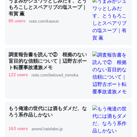
うまみがジュワッとしみだす、とう
もろこしとスペアリブの塩スープ｜
有賀 薫
これを元に考えるとカルシウムを大量に使う脊椎動物と貝
85 users
note.com/kaorun
類は苦労してるんだな…。腹足類だと殻を無くしてナメク
ジになったり努力してるし。
─ニュース :: 【研究発表】昆虫学の大問題＝「昆虫はなぜ海にいな
いのか」に関する新仮説
調査報告書を読んで② 根拠のない
盲目的な信頼について｜辺野古ボー
ト転覆事故遺族メモ
122 users
note.com/beloved_tomoka
ウチもEchoを実家に置いて４年。でたまに覗いてる。ぼ
ちぼちRingも置こうかと画策中。あと、Googleマップで
位置情報を共有してる。電池残量や充電中かが分かるので
もう俺達の世代には酒もダメだ、な
これ見て生きてるなって分かる。
ろう系作品しかない
─たまにLINEするくらいだった遠方の父67歳と僕。ITツール導入で
コミュニケーションが劇的に変化した｜tayorini by LIFULL介護
163 users
anond.hatelabo.jp