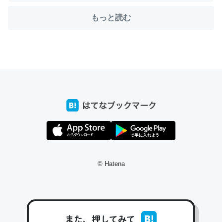
もっと読む
ちょうど同じ理由でEcho Show 8を設定中でした。Prime
とかSpotifyを支払う孝行もできる。一生で親と会える残
り時間を日数にすると1週間とかの人が多いそうだけど、
それを実質100倍以上に伸ばす効果があるはず……
─たまにLINEするくらいだった遠方の父67歳と僕。ITツール導入で
コミュニケーションが劇的に変化した｜tayorini by LIFULL介護
私も3年前ぐらいに祖母の家に設置した。ポケットWifiみ
© Hatena
たいなのでネット環境作ったけどAlexaしか使わないので
回線代ほとんどかからないですよ。参考：
https://toyoshi.hatenablog.com/entry/2019/05/15/1805
34