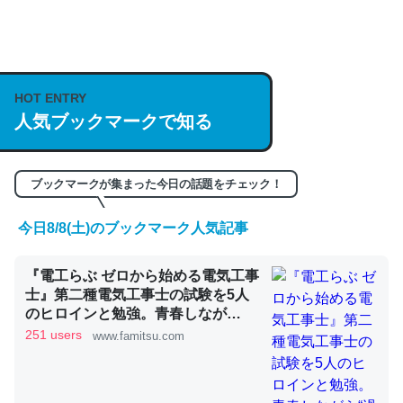
何気にChatGPTの仕組み、特に「トークン」について解
説してる記事が少ないので貴重な良記事。/続編来た
https://isobe324649.hatenablog.com/entry/2023/03/27
HOT ENTRY
人気ブックマークで知る
/064121
─GPTの仕組みと限界についての考察（１） - conceptualization
ブックマークが集まった今日の話題をチェック！
今日8/8(土)のブックマーク人気記事
これは良記事。32768トークンだと英語小説100ページ分
『電工らぶ ゼロから始める電気工事
くらい。小説でいう「ずっと前の伏線」は回収されないけ
士』第二種電気工事士の試験を5人
ど、短期記憶というには多い分量。進化すればするほど分
のヒロインと勉強。青春しなが
かりやすく強くなりそう
ら“過去問1000問”や“本番形式CBT
251 users
www.famitsu.com
模擬試験”で本格的に学べるノベル
─GPTの仕組みと限界についての考察（１） - conceptualization
ゲーム | ゲーム・エンタメ最新情報
のファミ通.com