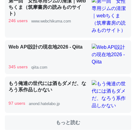
第一回 女性専用ジムの清潔｜web
ちくま（筑摩書房の読みものサイ
ト）
これを元に考えるとカルシウムを大量に使う脊椎動物と貝
246 users
www.webchikuma.com
類は苦労してるんだな…。腹足類だと殻を無くしてナメク
ジになったり努力してるし。
─ニュース :: 【研究発表】昆虫学の大問題＝「昆虫はなぜ海にいな
いのか」に関する新仮説
Web API設計の現在地2026 - Qiita
345 users
qiita.com
もう俺達の世代には酒もダメだ、な
ウチもEchoを実家に置いて４年。でたまに覗いてる。ぼ
ろう系作品しかない
ちぼちRingも置こうかと画策中。あと、Googleマップで
位置情報を共有してる。電池残量や充電中かが分かるので
97 users
anond.hatelabo.jp
これ見て生きてるなって分かる。
─たまにLINEするくらいだった遠方の父67歳と僕。ITツール導入で
コミュニケーションが劇的に変化した｜tayorini by LIFULL介護
もっと読む