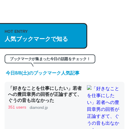
何気にChatGPTの仕組み、特に「トークン」について解
説してる記事が少ないので貴重な良記事。/続編来た
https://isobe324649.hatenablog.com/entry/2023/03/27
HOT ENTRY
/064121
人気ブックマークで知る
─GPTの仕組みと限界についての考察（１） - conceptualization
ブックマークが集まった今日の話題をチェック！
今日8/8(土)のブックマーク人気記事
これは良記事。32768トークンだと英語小説100ページ分
くらい。小説でいう「ずっと前の伏線」は回収されないけ
「好きなことを仕事にしたい」若者
への豊田章男の回答が正論すぎて、
ど、短期記憶というには多い分量。進化すればするほど分
ぐうの音も出なかった
かりやすく強くなりそう
351 users
diamond.jp
─GPTの仕組みと限界についての考察（１） - conceptualization