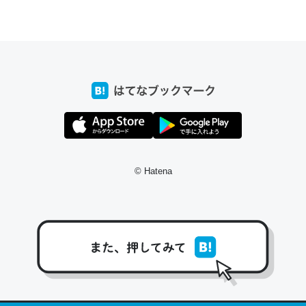
ちょうど同じ理由でEcho Show 8を設定中でした。Prime
とかSpotifyを支払う孝行もできる。一生で親と会える残
り時間を日数にすると1週間とかの人が多いそうだけど、
それを実質100倍以上に伸ばす効果があるはず……
─たまにLINEするくらいだった遠方の父67歳と僕。ITツール導入で
コミュニケーションが劇的に変化した｜tayorini by LIFULL介護
© Hatena
私も3年前ぐらいに祖母の家に設置した。ポケットWifiみ
たいなのでネット環境作ったけどAlexaしか使わないので
回線代ほとんどかからないですよ。参考：
https://toyoshi.hatenablog.com/entry/2019/05/15/1805
34
─たまにLINEするくらいだった遠方の父67歳と僕。ITツール導入で