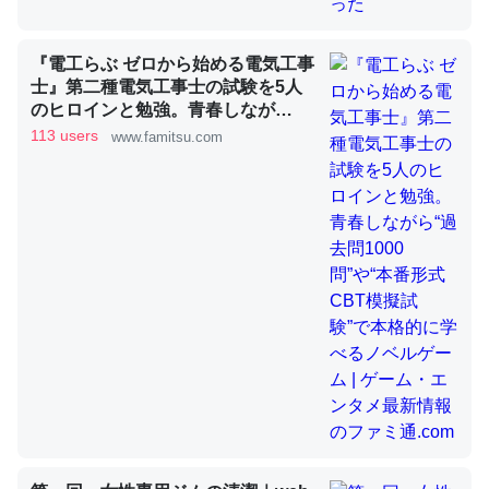
『電工らぶ ゼロから始める電気工事
昆虫ってカルシウム少ないのか。知らんかった。調べたら
士』第二種電気工事士の試験を5人
コオロギのカルシウム分はエビの600分の1程度。
のヒロインと勉強。青春しなが
─ニュース :: 【研究発表】昆虫学の大問題＝「昆虫はなぜ海にいな
ら“過去問1000問”や“本番形式CBT
113 users
www.famitsu.com
いのか」に関する新仮説
模擬試験”で本格的に学べるノベル
ゲーム | ゲーム・エンタメ最新情報
のファミ通.com
論文では「淡水はカルシウムも酸素も不足してて両方に不
利だから両方が拮抗してるのでは」とあって面白い。海に
いる鋏角類（カブトガニ・ウミグモ）はカルシウムを使わ
ずキチンを強化してる筈だが、酵素が違うのか？
─ニュース :: 【研究発表】昆虫学の大問題＝「昆虫はなぜ海にいな
いのか」に関する新仮説