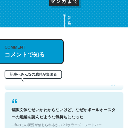
Scroll
COMMENT
これは名文。彼はとてもクレバーなんだろうなと凄く思
コメントで知る
う。英語少しでも読める人は原文もお勧め。自分はこの流
れ好き。Let’s Fucking Go. Then Covid hit. Shit.
─今のこの状況が信じられるかい？ by ラーズ・ヌートバー
記事へみんなの感想が集まる
翻訳文体なせいかわからないけど、なぜかポールオースタ
ーの短編を読んだような気持ちになった
─今のこの状況が信じられるかい？ by ラーズ・ヌートバー