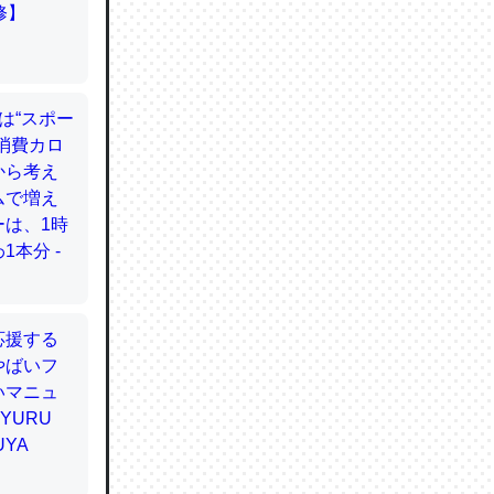
てるので
使わずキ
…。腹足