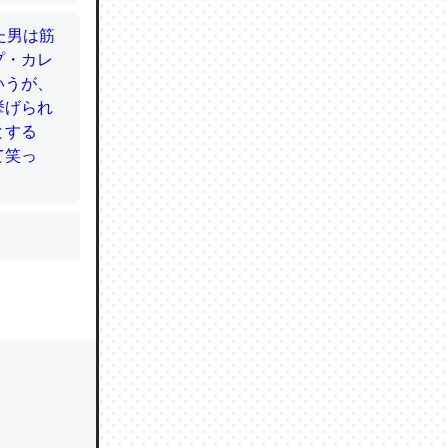
かと画策
るのでこ
的に変化し
う孝行もで
ど、それ
的に変化し