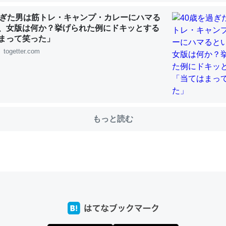
過ぎた男は筋トレ・キャンプ・カレーにハマる
、女版は何か？挙げられた例にドキッとする
まって笑った」
choを実家に置いて４年。でたまに覗いてる。ぼちぼちRingも置こう
togetter.com
、Googleマップで位置情報を共有してる。電池残量や充電中かが分か
きてるなって分かる。
INEするくらいだった遠方の父67歳と僕。ITツール導入でコミュニケーションが劇
ni by LIFULL介護
もっと読む
じ理由でEcho Show 8を設定中でした。PrimeとかSpotifyを支払
生で親と会える残り時間を日数にすると1週間とかの人が多いそうだけ
00倍以上に伸ばす効果があるはず……
INEするくらいだった遠方の父67歳と僕。ITツール導入でコミュニケーションが劇
ni by LIFULL介護