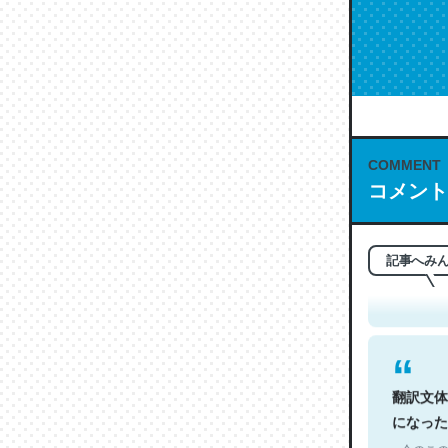
COMMENT
コメント
これは名
もお勧め。自
─今のこの
記事へみ
翻訳文体
になった
─今のこの