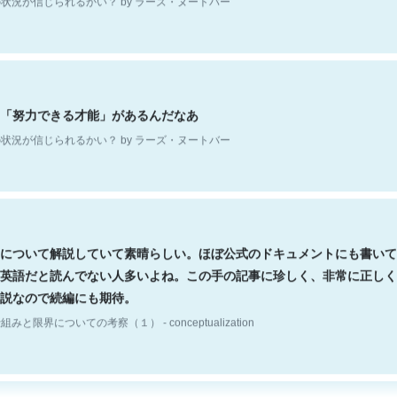
「努力できる才能」があるんだなあ
状況が信じられるかい？ by ラーズ・ヌートバー
について解説していて素晴らしい。ほぼ公式のドキュメントにも書いて
英語だと読んでない人多いよね。この手の記事に珍しく、非常に正しく
説なので続編にも期待。
組みと限界についての考察（１） - conceptualization