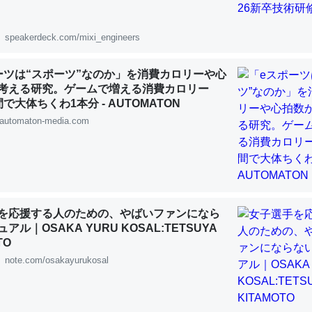
 :: 【研究発表】昆虫学の大問題＝「昆虫はなぜ海にいないのか」に関する新仮説
speakerdeck.com/mixi_engineers
ーツは“スポーツ”なのか」を消費カロリーや心
考える研究。ゲームで増える消費カロリー
「淡水はカルシウムも酸素も不足してて両方に不利だから両方が拮抗し
で大体ちくわ1本分 - AUTOMATON
って面白い。海にいる鋏角類（カブトガニ・ウミグモ）はカルシウムを
automaton-media.com
化してる筈だが、酵素が違うのか？
 :: 【研究発表】昆虫学の大問題＝「昆虫はなぜ海にいないのか」に関する新仮説
を応援する人のための、やばいファンになら
アル｜OSAKA YURU KOSAL:TETSUYA
TO
に考えるとカルシウムを大量に使う脊椎動物と貝類は苦労してるんだな
note.com/osakayurukosal
を無くしてナメクジになったり努力してるし。
 :: 【研究発表】昆虫学の大問題＝「昆虫はなぜ海にいないのか」に関する新仮説