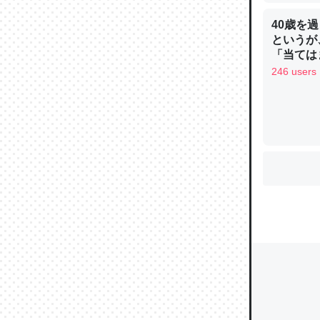
40歳を
というが
「当ては
ウチもE
246 users
中。あと
れ見て生
─たまにL
た｜tayori
ちょうど同
きる。一
を実質1
─たまにL
た｜tayori