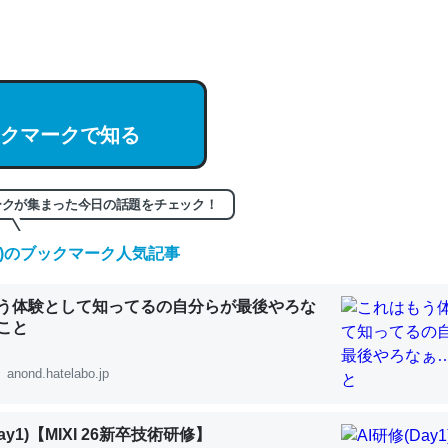
hatGPTの仕組み、特に「トークン」について解説してる記事が少ない
編来た https://isobe324649.hatenablog.com/entry/2023/03/27/
組みと限界についての考察（１） - conceptualization
クマークで知る
記事。32768トークンだと英語小説100ページ分くらい。小説でいう「
ークが集まった今日の話題をチェック！
は回収されないけど、短期記憶というには多い分量。進化すればするほ
(日)のブックマーク人気記事
くなりそう
組みと限界についての考察（１） - conceptualization
う体験として知ってるの自分らが最後やろな
こと
anond.hatelabo.jp
カルシウム少ないのか。知らんかった。調べたらコオロギのカルシウム
ay1)【MIXI 26新卒技術研修】
分の1程度。