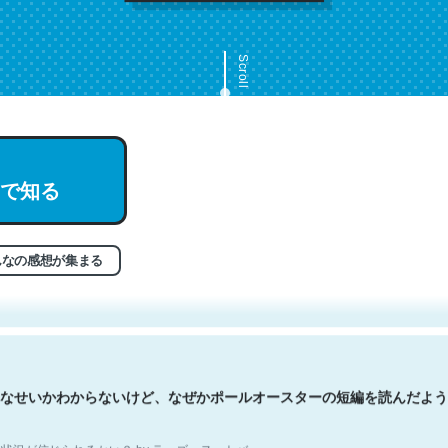
Scroll
で知る
文。彼はとてもクレバーなんだろうなと凄く思う。英語少しでも読める
分はこの流れ好き。Let’s Fucking Go. Then Covid hit. Shit.
状況が信じられるかい？ by ラーズ・ヌートバー
んなの感想が集まる
なせいかわからないけど、なぜかポールオースターの短編を読んだよう
状況が信じられるかい？ by ラーズ・ヌートバー