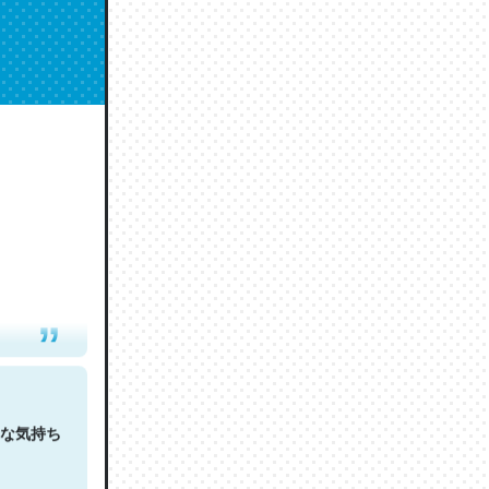
人は原文
な気持ち