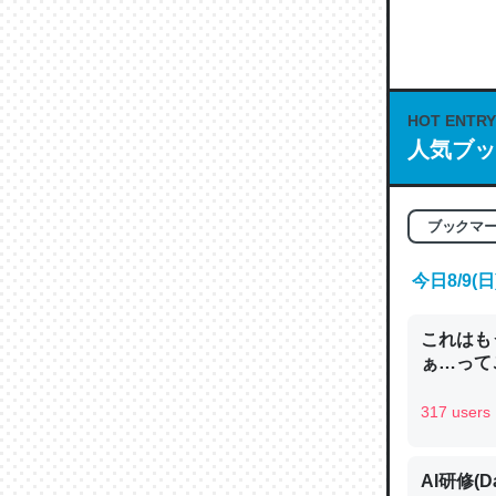
何気にC
な良記事。/続
─GPTの仕
HOT ENTRY
人気ブッ
これは良
ブックマ
の伏線」
今日8/9
やすく強
─GPTの仕
これはも
ぁ…って
317 users
昆虫って
AI研修(D
の600