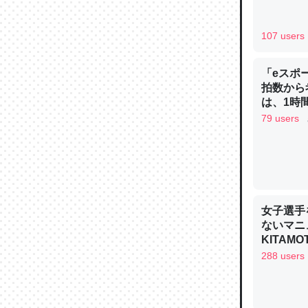
─ニュース
107 users
「eスポ
拍数から
論文では
は、1時間
は」とあ
79 users
チンを強
─ニュース
女子選手
ないマニュ
KITAMO
これを元
288 users
類だと殻
─ニュース