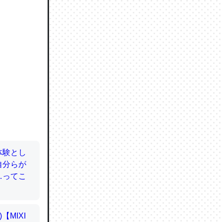
ので貴重
064121
ずっと前
ど分かり
分はエビ